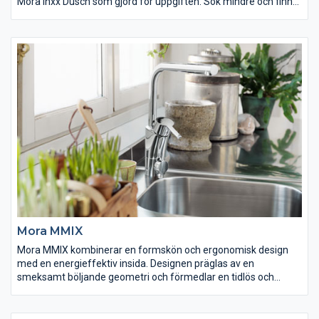
Mora Inxx Dusch som gjord för uppgiften. Sök mindre och finn
mer – det är lika enkelt som det låter.
Mora MMIX
Mora MMIX kombinerar en formskön och ergonomisk design
med en energieffektiv insida. Designen präglas av en
smeksamt böljande geometri och förmedlar en tidlös och
sammanhängande stil över hela serien. Vårt unika miljökoncept
EcoSafe™ ligger till grund för utvecklingsarbetet och bidrar till
låg energiförbrukning och långsiktig miljöhänsyn.