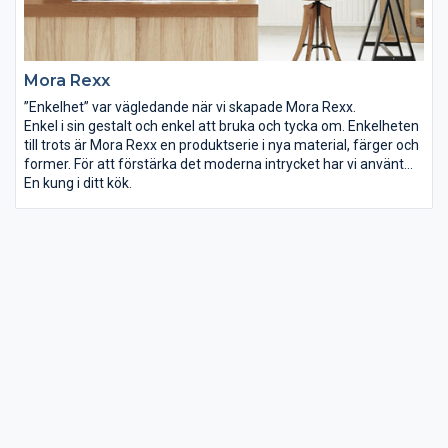
Mora Rexx
”Enkelhet” var vägledande när vi skapade Mora Rexx.
Enkel i sin gestalt och enkel att bruka och tycka om. Enkelheten
till trots är Mora Rexx en produktserie i nya material, färger och
former. För att förstärka det moderna intrycket har vi använt
oss av ett geometriskt formspråk där detaljer, balans och
En kung i ditt kök.
proportioner skapar intrycket. Mora Rexx har självförtroende.