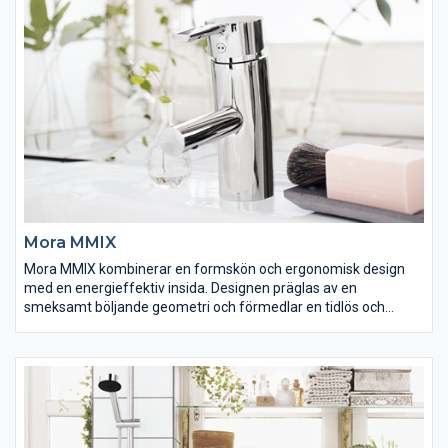
Mora MMIX
Mora MMIX kombinerar en formskön och ergonomisk design
med en energieffektiv insida. Designen präglas av en
smeksamt böljande geometri och förmedlar en tidlös och
sammanhängande stil över hela serien. Vårt unika miljökoncept
EcoSafe™ ligger till grund för utvecklingsarbetet och bidrar till
låg energiförbrukning och långsiktig miljöhänsyn.