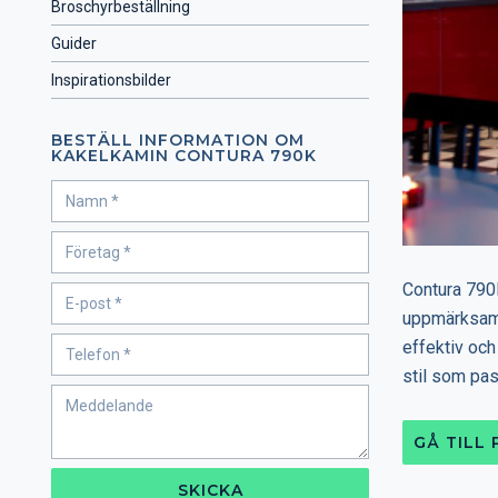
Broschyrbeställning
Guider
Inspirationsbilder
BESTÄLL INFORMATION OM
KAKELKAMIN CONTURA 790K
Contura 790K
uppmärksamh
effektiv och
stil som pas
GÅ TILL
SKICKA