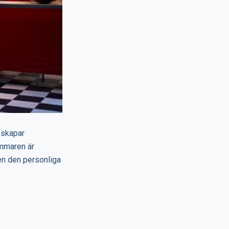
 skapar
mmaren är
en den personliga