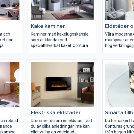
Kakelkaminer
Eldstäder o
ar och
Kaminer med kakelugnskänsla
Våra moderna e
ket god
som är klädda med
murspisar är en
ga
specialtillverkat kakel. Contura
hög verkningsg
 värmen
kakelkaminer är det perfekta
de krav på täthe
n blir
valet för dig som älskar
hus. Satsa därf
re.
kakelugnar men samtidigt vill se
välj en eldstad
längre tid,
elden – du behöver inte välja
täthetskontroll
it
utan kan få både och!
all förbrännings
tunds
Förbränningstek
en
marknadens abs
enkelt uttryckt
räcker längre o
uppvärmningen 
Elektriska eldstäder
Smarta till
 och robust
Drömmer du om en eldstad, fast
Du har säkert fö
grande
du av olika anledningar inte kan
Conturas grund
nskaminer
eller vill ha en vedeldad
från början till