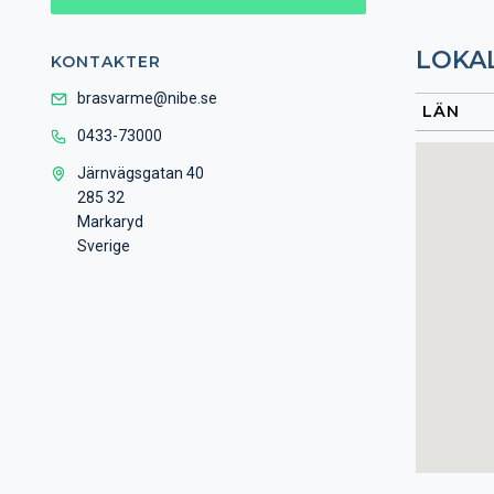
LOKA
KONTAKTER
brasvarme@nibe.se
0433-73000
Järnvägsgatan 40
285 32
Markaryd
Sverige