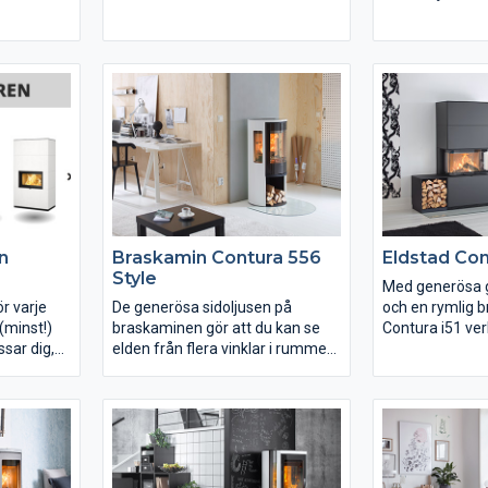
 och har
braskamin? Då är den elektriska
flesta smaker. 
onssystem.
Contura Radiance en perfekt
också hittat di
nskamin du
lösning. Contura Radiance finns i
är det dags att v
h robust
flera färger, storlekar och
Tack vare våra s
n värme.
utföranden. Den kan integreras i
småländska kon
väggen eller monteras utanpå
det att få en he
och användas med eller utan
Contura som pa
värmeeffekt. Lågorna sprider
samma fina stämning som
naturlig eld och du kan skapa
precis den miljö du önskar till ditt
hem.
n
Braskamin Contura 556
Eldstad Con
Style
Med generösa gl
r varje
De generösa sidoljusen på
och en rymlig
(minst!)
braskaminen gör att du kan se
Contura i51 ver
sar dig,
elden från flera vinklar i rummet.
för det moder
n vara
Luckan i glas ger ett lätt och
Tekniken under
t
modernt uttryck, samtidigt som
huven är särskil
g!
de rena linjerna i designen gör att
hus med mode
kaminen smälter in i ditt hem,
uppvärmningste
oavsett vilken stil du föredrar. En
under­tryck. Con
nyhet vi är säkra på att du
med flera olik