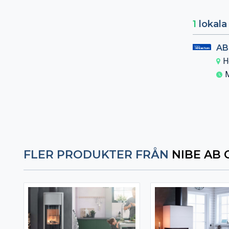
1
lokala 
AB
H
M
FLER PRODUKTER FRÅN
NIBE AB