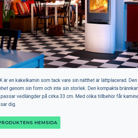
 är en kakelkamin som tack vare sin nätthet är lättplacerad. Den
et genom sin form och inte sin storlek. Den kompakta brännka
 passar vedlängder på cirka 33 cm. Med olika tillbehör får kamin
sar dig.
 PRODUKTENS HEMSIDA