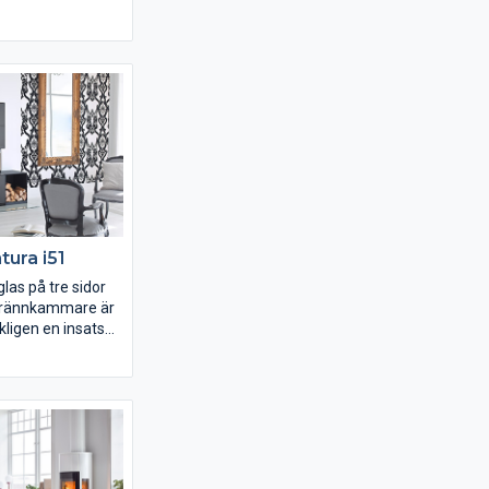
Kanske har du
n favoritkamin. Då
älja tillbehör!
nillrika,
struktioner går
lt personlig
ssar dina behov.
tura i51
as på tre sidor
 brännkammare är
kligen en insats
na hemmet.
 den estetiska
t anpassad till
rn
knik som bildar
tura i51 finns
a omramningar,