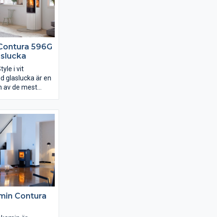
ong, plåt och
Contura 596G
laslucka
yle i vit
 glaslucka är en
n av de mest
rna i hela
ent. Contura 596G
it omramning,
cka och stora
sar mycket av
gjutjärn är
hande vitt.
yle vit kan fås
hör, till exempel
extra
 med
min Contura