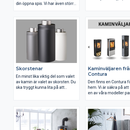
din öppna spis. Vi har även större
är moderna, lättskötta
kamininsater för dig som vill
ett effektivt konvekti
designa och mura upp din egen
Oavsett vilken gjutjär
eldstad. Välkommen till Contura!
väljer får du en nätt oc
kamin som sprider skö
Skorstenar
Kaminväljaren frå
Contura
En minst lika viktig del som valet
av kamin är valet av skorsten. Du
Den finns en Contura fö
ska tryggt kunna lita på att
hem. Vi är säkra på att 
skorstenen på ett säkert sätt
en av våra modeller pas
transporterar bort rökgaserna
men förstår att det ka
från din kamin. Vår skorsten ger
svårt att hitta vilken. Lå
maximal säkerhet och är
kaminväljaren hjälpa di
konstruerad och godkänd för de
flesta biobränslen, och det bästa
av allt är att Premodul gör det