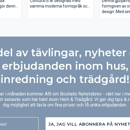
mda
Contura i5 är designad med
Denna gjutjärn
 gör denna
samma moderna formspråk och
formgiven av 
lig; den
omsorg om detaljer som alla
design. Med si
h 46 cm
våra eldstäder. Den smälter lätt
täckta sidor fin
ket lätt
in i miljön, samtidigt som den ger
både i den mode
rummet en ny stil. Med en insats
den mer lantlig
en fina
/ braskassett i den öppna spisen
tta in
tas värmeenergin från veden
tillvara mycket mer effektivt, och
del av tävlingar, nyheter
tivitet
du minimerar risken att få in rök i
är en
rummet.
erbjudanden inom hus,
inredning och trädgård!
ger i månaden kommer Allt om Bostads Nyhetsbrev - rakt ner i me
et senaste som har hänt inom Hem & Trädgård. Vi ger dig tips & 
dig möjlighet att tävla om fina priser och få unika erbjudanden.
JA, JAG VILL ABONNERA PÅ NYHE