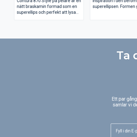
Contura 870 Style på pelare är en
inspiration i den berö
nätt braskamin formad som en
superellipsen. Formen
superellips och perfekt att lysa
kamin kompakt och trev
upp exempelvis ett hörn eller en
är bara 36 cm djup oc
annan svårmöblerad del av
bred vilket gör den myc
hemmet. Glasluckan är generös
att placera även i små
och visar mycket eld. Contura
utrymmen. Tack vare d
870 finns i svart och grått och du
formen har vi kunnat sä
kan välja bland flera tillbehör som
generösa glas utan att
Ta 
vridplatta och olika toppar, till
brännkammarens effek
exempel i glas eller rostfritt stål.
påverkas. Contura 800 
riktig liten storhet!
Ett par gån
samlar vi d