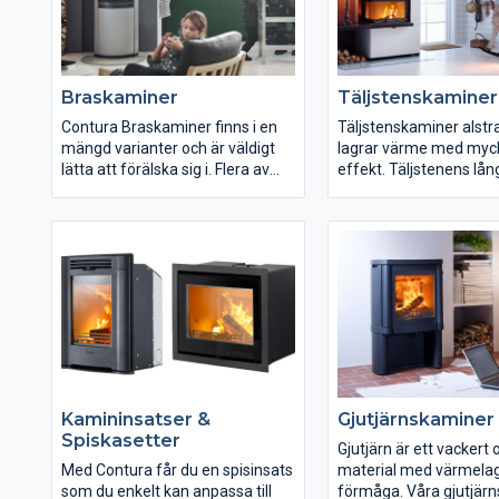
Braskaminer
Täljstenskaminer
Contura Braskaminer finns i en
Täljstenskaminer alstr
mängd varianter och är väldigt
lagrar värme med myc
lätta att förälska sig i. Flera av
effekt. Täljstenens lån
braskaminerna finns i svart, vitt
avsvalningstid gör att
och grått, och med många
från en täljstenskamine
praktiska tillbehör. Vill du se
jämnare och varar läng
maximalt av elden ska du köpa
Uppvärmningen tar lite 
en braskamin från Contura.
men när stenen väl bliv
genomvarm efter en s
eldning ackumulerar d
värmen.
Kamininsatser &
Gjutjärnskaminer
Spiskasetter
Gjutjärn är ett vackert
Med Contura får du en spisinsats
material med värmela
som du enkelt kan anpassa till
förmåga. Våra gjutjär