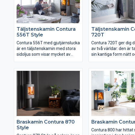
möjligt för dig att installera din
kamin nästan var du vill i huset.
Täljstenskamin Contura
Täljstenskamin C
556T Style
720T
Contura 556T med gjutjärnslucka
Contura 720T ger dig d
är en täljstenskamin med stora
av två världar: den är t
sidoljus som visar mycket av
sin kantiga form nätt 
elden. Täljsten är naturligt
lättplacerad och har en
värmelagrande vilket ger dig
värmelagrande omramn
bästa effekt av din kamin.
täljsten. Ett generöst g
Täljstenen med sina naturliga
mycket av elden.
nyansvariationer gör varje kamin
unik.
Braskamin Contura 870
Braskamin Contu
Style
Contura 800 har hittat 