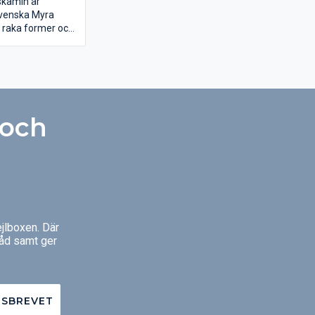
skamin är
svenska Myra
n raka former och
ner den sin plats
rna stilen och i
a.
 och
jlboxen. Där
råd samt ger
TSBREVET