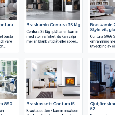
kommer att uppskatta är att
bland annat bet
luckan kan öppnas utan
täljsten.
handskar eftersom handtagen
inte blir varma.
ontura
Braskamin Contura 35 låg
Braskamin 
Style vit, g
Contura 35 låg i plåt är en kamin
et bästa
med stor valfrihet: du kan välja
Contura 596G St
ack vare
mellan blank vit plåt eller sober
omramning med
och
svart plåt. Kaminerna har topp i
utveckling av e
glas och sidoglas för att visa mer
älskade modelle
ing i
av elden. Luckan kan fås helt i
Contura sortim
las visar
gjutjärn eller med en glasfront.
Style vit har v
generös glaslu
sidoljus som vi
elden. Toppen i 
lackerad i matc
Contura 596G St
med flera tillbe
vridplatta och 
värmemagasin
ra 850
Braskassett Contura i5
Gjutjärnska
Powerstone.
52
sin
Braskassetten / kamin-insatsen