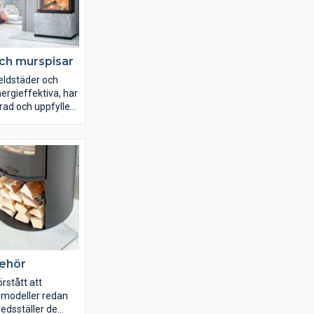
ch murspisar
ldstäder och
ergieffektiva, har
rad och uppfyller
t som ställs i nya
ör på kvalitet och
 som är
erad och som tar
luft utifrån.
niken hör till
olut bästa vilket
 innebär att veden
ch
är mer effektiv.
behör
rstått att
modeller redan
fredsställer de