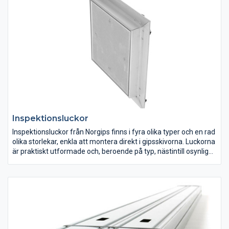
Inspektionsluckor
Inspektionsluckor från Norgips finns i fyra olika typer och en rad
olika storlekar, enkla att montera direkt i gipsskivorna. Luckorna
är praktiskt utformade och, beroende på typ, nästintill osynliga
efter montering. Fästprofiler för montering av luckorna
medföljer vid leverans.