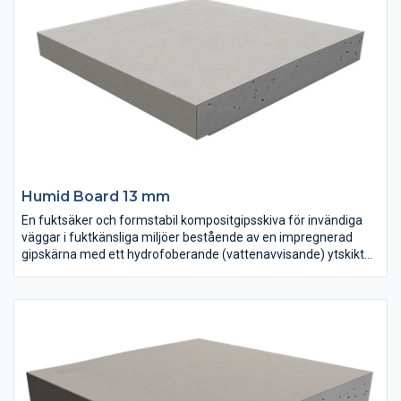
Humid Board 13 mm
En fuktsäker och formstabil kompositgipsskiva för invändiga
väggar i fuktkänsliga miljöer bestående av en impregnerad
gipskärna med ett hydrofoberande (vattenavvisande) ytskikt
på fram- och baksida. Ytskiktet är förbättrat avseende
arbetsmiljö och hållbart byggande. Betydligt mindre mängd
fibrer alstras vid hantering. Ingen mikrobiell påväxt kan påvisas
vid provningar och skivan kan inte ruttna eller biologiskt brytas
ned.