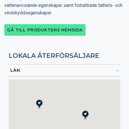
vattenavvisande egenskaper samt förbättrade täthets- och
vindskyddsegenskaper.
GÅ TILL PRODUKTENS HEMSIDA
LOKALA ÅTERFÖRSÄLJARE