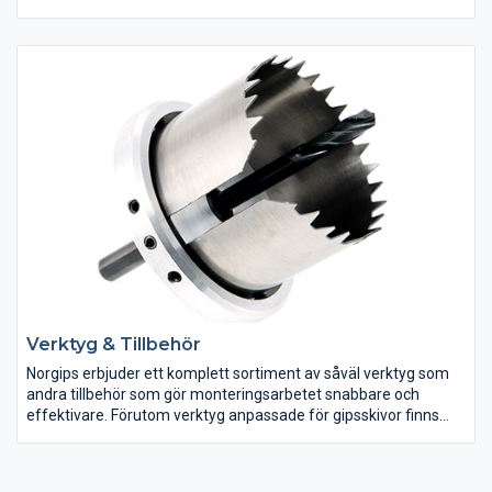
komponenter av galvaniserat stål byggs ett stabilt och rationellt
underlag som gipsskivorna lätt och snabbt skruvas fast i.
Verktyg & Tillbehör
Norgips erbjuder ett komplett sortiment av såväl verktyg som
andra tillbehör som gör monteringsarbetet snabbare och
effektivare. Förutom verktyg anpassade för gipsskivor finns
även verktyg för stålprofiler samt tillbehör som spackel, lim
med mera.