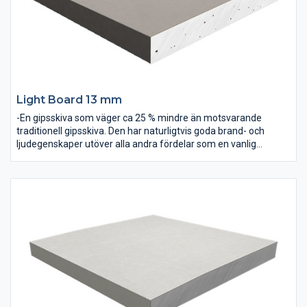
Light Board 13 mm
-En gipsskiva som väger ca 25 % mindre än motsvarande
traditionell gipsskiva. Den har naturligtvis goda brand- och
ljudegenskaper utöver alla andra fördelar som en vanlig
gipsskiva har. Passar både vid renovering och nyproduktion och
gör monteringen lekande lätt.