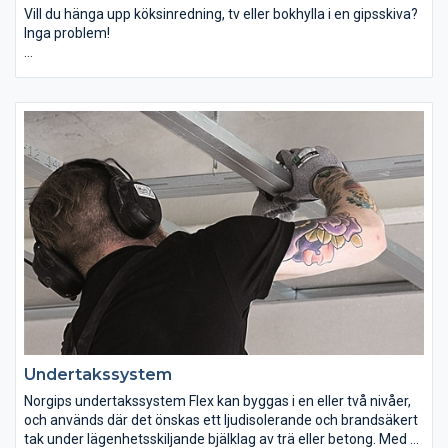
Vill du hänga upp köksinredning, tv eller bokhylla i en gipsskiva?
Inga problem!
Ultra Board ® som första lag i en tvålagskonstruktion är
oslagbart starkt jämfört med andra konstruktioner. Utan
ansträngning går det att hänga upp tunga föremål i gipsskivan -
och du behöver varken ankare, expander eller specialskruv för
att göra det!
Ultra Board ® ger ett skruvfast förstalag och Norgips
Standardskiva som andralag skapar perfekta förutsättningar
för enkel ytbehandling. Gips i båda lagen är en säker
konstruktion i många avseenden; för brandsäkerhet,
ljudisolering och minimal risk för sprickor och utböjningar pga
rörelser i underlaget.
Undertakssystem
Norgips undertakssystem Flex kan byggas i en eller två nivåer,
och används där det önskas ett ljudisolerande och brandsäkert
tak under lägenhetsskiljande bjälklag av trä eller betong. Med få