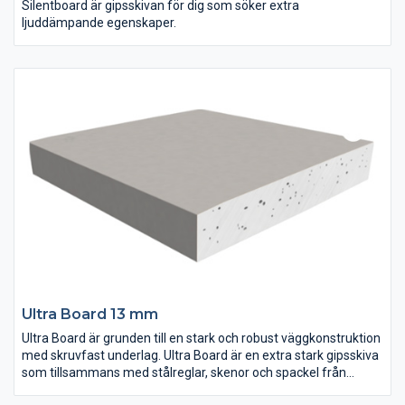
Silentboard är gipsskivan för dig som söker extra
ljuddämpande egenskaper.
Ultra Board 13 mm
Ultra Board är grunden till en stark och robust väggkonstruktion
med skruvfast underlag. Ultra Board är en extra stark gipsskiva
som tillsammans med stålreglar, skenor och spackel från
Norgips skapar den säkraste och mest robusta