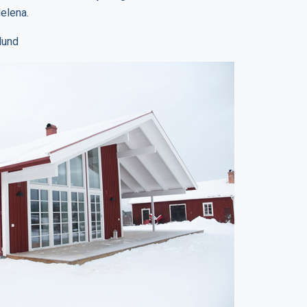
elena.
lund