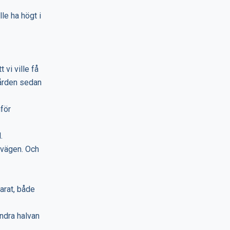
lle ha högt i
vi ville få
ården sedan
nför
.
s vägen. Och
arat, både
ndra halvan