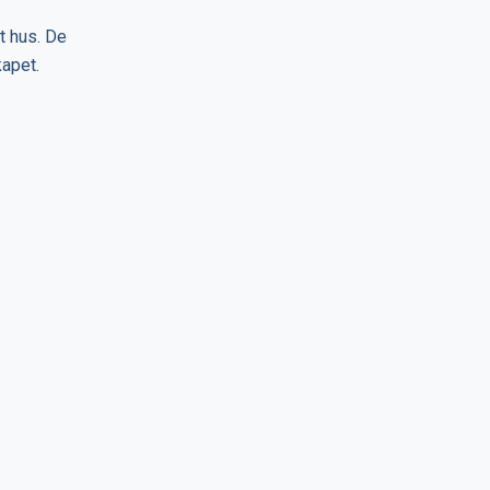
t hus. De
kapet.