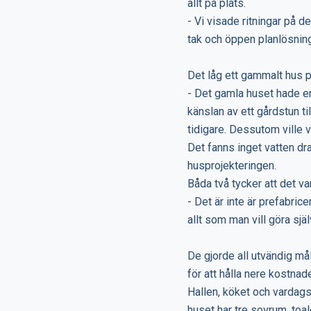
allt på plats.
- Vi visade ritningar på de
tak och öppen planlösning
Det låg ett gammalt hus på
- Det gamla huset hade en
känslan av ett gårdstun
tidigare. Dessutom ville v
Det fanns inget vatten dra
husprojekteringen.
Båda två tycker att det va
- Det är inte är prefabric
allt som man vill göra sjä
De gjorde all utvändig må
för att hålla nere kostnade
Hallen, köket och vardag
huset har tre sovrum, toal