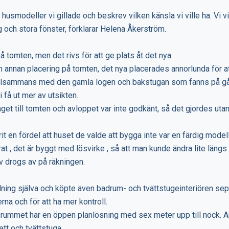
 husmodeller vi gillade och beskrev vilken känsla vi ville ha. Vi vi
 och stora fönster, förklarar Helena Åkerström.
 tomten, men det rivs för att ge plats åt det nya.
 annan placering på tomten, det nya placerades annorlunda för att 
 tillsammans med den gamla logen och bakstugan som fanns på g
i få ut mer av utsikten.
get till tomten och avloppet var inte godkänt, så det gjordes uta
rit en fördel att huset de valde att bygga inte var en färdig modell
erat , det är byggt med lösvirke , så att man kunde ändra lite läng
lv drogs av på räkningen.
lning själva och köpte även badrum- och tvättstugeinteriören sep
rna och för att ha mer kontroll.
srummet har en öppen planlösning med sex meter upp till nock. A
ett och tvättstuga.