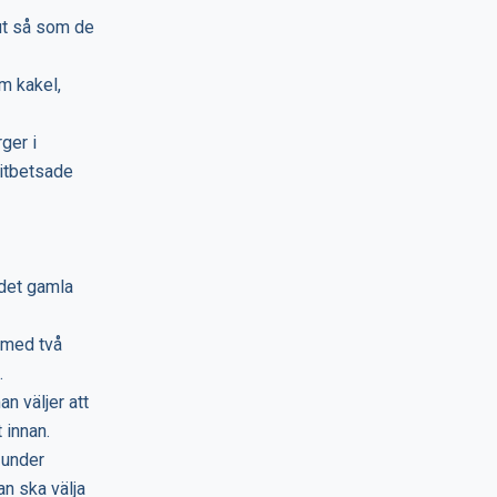
 ut så som de
am kakel,
ger i
vitbetsade
 det gamla
t med två
.
n väljer att
 innan.
 under
n ska välja