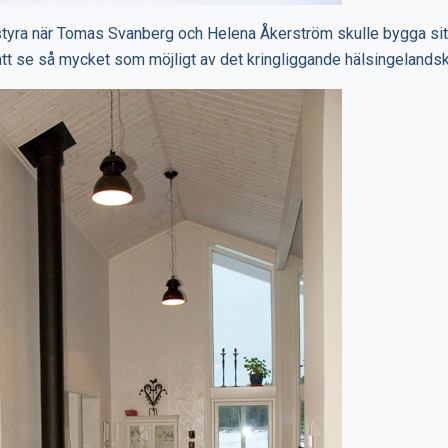
styra när Tomas Svanberg och Helena Åkerström skulle bygga sit
r att se så mycket som möjligt av det kringliggande hälsingelands