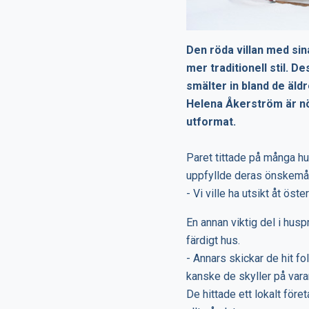
Den röda villan med sin
mer traditionell stil. 
smälter in bland de äl
Helena Åkerström är nö
utformat.
Paret tittade på många hu
uppfyllde deras önskemål 
- Vi ville ha utsikt åt ös
En annan viktig del i husp
färdigt hus.
- Annars skickar de hit fol
kanske de skyller på vara
De hittade ett lokalt fö