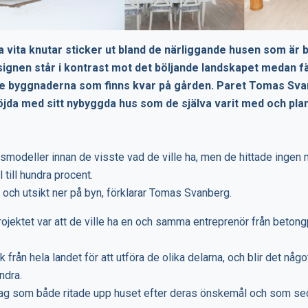
a vita knutar sticker ut bland de närliggande husen som är 
Designen står i kontrast mot det böljande landskapet medan 
dre byggnaderna som finns kvar på gården. Paret Tomas Sv
jda med sitt nybyggda hus som de själva varit med och pla
smodeller innan de visste vad de ville ha, men de hittade ingen
till hundra procent.
ter och utsikt ner på byn, förklarar Tomas Svanberg.
rojektet var att de ville ha en och samma entreprenör från betongpl
k från hela landet för att utföra de olika delarna, och blir det någo
ndra.
retag som både ritade upp huset efter deras önskemål och som s