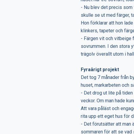
- Nu blev det precis som v
skulle se ut med färger, 
Hon förklarar att hon lade
klinkers, tapeter och färg
- Färgen vit och vitbeige
sovrummen. I den stora y
trägolv överallt utom i ha
Fyraårigt projekt
Det tog 7 månader från by
huset, markarbeten och så
- Det drog ut lite på tide
veckor. Om man hade kunn
Att vara påläst och engag
rita upp ett eget hus för d
- Det förutsätter att man 
sommaren för att se vad 