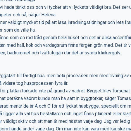
i hade tänkt oss och vi tycker att vi lyckats väldigt bra. Det ser
tapeter och så, säger Helena.
 ner väldigt mycket tid på att läsa inredningstidningar och leta fr
er som de ville ha.
 finns som en röd tråd genom hela huset och det är olika accentfär
tan med hall, kök och vardagsrum finns färgen grön med. Det är 
llen, badrummet och tvättstugan där det är svarta klinkergolv.
ggstart till färdigt hus, men hela processen men med rivning av
 vidare tog husprocessen fyra år.
n för plattan torkade inte på grund av vädret. Bygget blev försena
at beräkna vädret kunde man ha satt in byggtorkar, säger Tomas
erad menar de är A och O för ett lyckat husbygge, speciellt om ma
å ligger alla val hos beställaren och inget finns planerat eller klart
är väldigt aktiv och att man är med nästan varje dag. Jag var ledig
som hände under varje dag. Om man inte kan vara med kanske ma