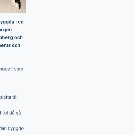
byggda i en
färgen
anberg och
nerat och
 modell som
atta till
t fel då så
edan byggde