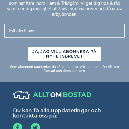
som har hänt inom Hem & Trädgård. Vi ger dig tips & råd
samt ger dig möjlighet att tävla om fina priser och få unika
erbjudanden.
JA, JAG VILL ABONNERA PÅ
NYHETSBREVET
Som abonnent samtycker du på att ta emot erbjudanden från Allt om
Bostad och dess partners.
Du kan få alla uppdateringar och
kontakta oss på: