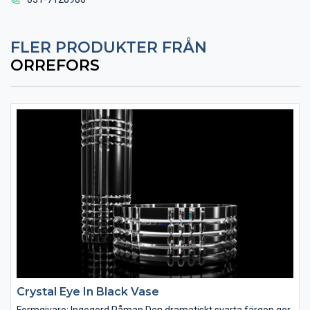
FLER PRODUKTER FRÅN
ORREFORS
Crystal Eye In Black Vase
Formgivare: Ingegerd Råman Den dramatiskt svarta färgen ger