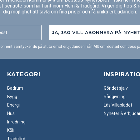
et senaste som har hänt inom Hem & Trädgård. Vi ger dig tips & 
dig möjlighet att tävla om fina priser och få unika erbjudanden.
JA, JAG VILL ABONNERA PÅ NYHE
onnent samtycker du på att ta emot erbjudanden från Allt om Bostad och dess pa
KATEGORI
INSPIRATI
Badrum
Gör det själv
Bygg
Rådgivning
Energi
Läs Villabladet
Hus
Nyheter & erbjud
Inredning
Kök
Trädgård