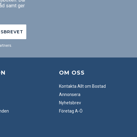
råd samt ger
TSBREVET
rtners.
ON
OM OSS
Kontakta Allt om Bostad
Annonsera
Nyhetsbrev
anden
Företag A-Ö