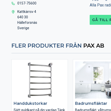
0157-75600
Alla Pax radi
Kattkärrsv 4
640 30
GÅ TILL
Hälleforsnäs
Sverige
FLER PRODUKTER FRÅN
PAX AB
Handdukstorkar
Badrumsfläktar
Sätt guldkant på din vardag Tänk
Badrumsfläkt, våtrumsf