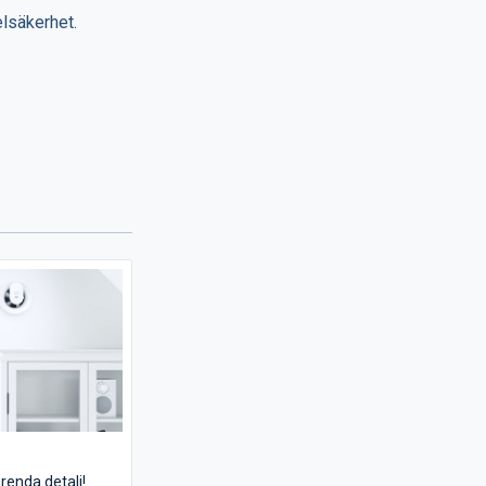
elsäkerhet.
arenda detalj!