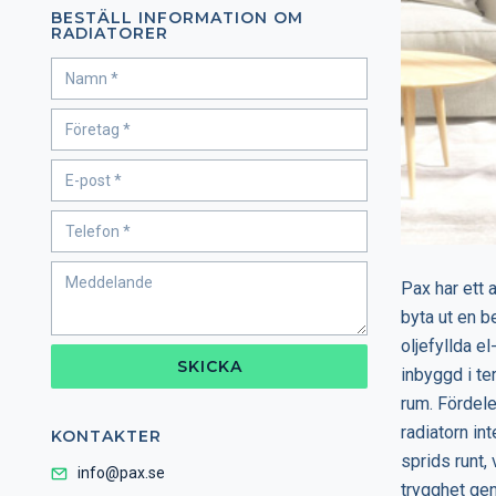
BESTÄLL INFORMATION OM
RADIATORER
Pax har ett 
byta ut en be
oljefyllda e
SKICKA
inbyggd i te
rum. Fördelen
radiatorn in
KONTAKTER
sprids runt,
info@pax.se
trygghet gen