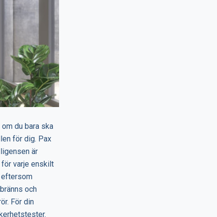
t om du bara ska
llen för dig. Pax
lligensen är
ör varje enskilt
re eftersom
a bränns och
ör. För din
kerhetstester.