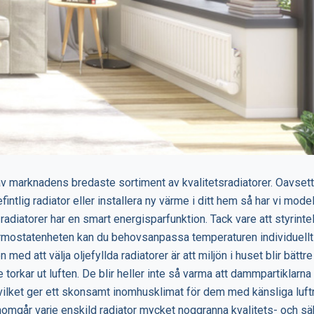
av marknadens bredaste sortiment av kvalitetsradiatorer. Oavset
fintlig radiator eller installera ny värme i ditt hem så har vi mode
l-radiatorer har en smart energisparfunktion. Tack vare att styrinte
rmostatenheten kan du behovsanpassa temperaturen individuellt f
 med att välja oljefyllda radiatorer är att miljön i huset blir bätt
te torkar ut luften. De blir heller inte så varma att dammpartiklarn
 vilket ger ett skonsamt inomhusklimat för dem med känsliga luftr
omgår varje enskild radiator mycket noggranna kvalitets- och sä