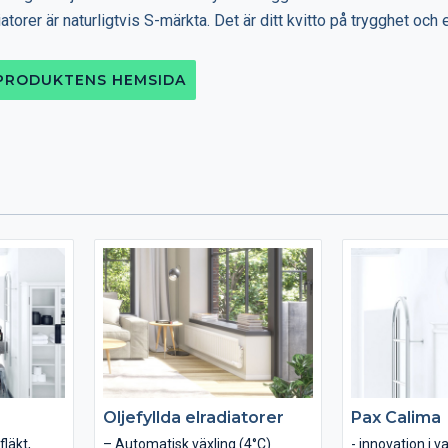
atorer är naturligtvis S-märkta. Det är ditt kvitto på trygghet och 
 PRODUKTENS HEMSIDA
Oljefyllda elradiatorer
Pax Calima
läkt,
– Automatisk växling (4°C)
- innovation i v