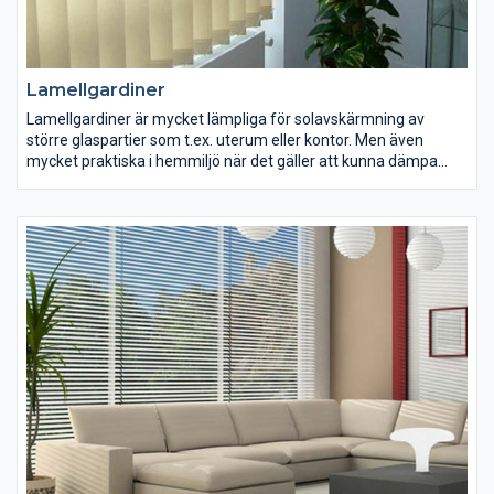
Lamellgardiner
Lamellgardiner är mycket lämpliga för solavskärmning av
större glaspartier som t.ex. uterum eller kontor. Men även
mycket praktiska i hemmiljö när det gäller att kunna dämpa
ljuset och förhindra insyn för sammanhängande fönster och
dörrpartier. Persiennbutiken erbjuder mängder med olika tyger i
många spännande färger och strukturer.
En lamellgardin som levereras från Persiennbutiken innehåller
alltid måttanpassad produkt i form av en mått tillverkad skena
som du enkelt monterar upp. Alla tygbitar är tillverkade också i
beställd höjd och behöver inte ödsla din tid på att anpassa
höjden på tyglameller.