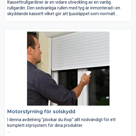
Kassettrullgardiner är en vidare utveckling av en vanlig
rullgardin. Den sedvanliga rullen med tyg är inmonterad i en
skyddande kassett vilket gör att ljussläppet som normalt
uppkommer i en vanlig rullgardin konstruktion är i princip borta.
Genom att komplettera en kassett med lämpliga sidoskenor
inuti vilka löper den mörkläggande duken så uppnår man
närmast total mörkläggning. En mindre kassettrullgardin kan
monteras direkt på den öppningsbara fönsterbågen eller
dörren. För större fönster som öppnas utåt sker montering
oftast inuti den fönsternisch där fönstret sitter. Medan ifall
fönster öppnas inåt i rummet så blir det oftast frågan om att
montera upp själva kassetten ovanför fönsternischen och
skenorna längst med sidorna. Manövrering av en
kassettrullgardin kan ske manuellt eller med hjälp av en
inbyggd elmotor som kan styras via fjärrkontroll eller via en
strämbrytare.
Motorstyrning för solskydd
I denna avdelning "plockar du ihop" allt nödvändigt för ett
komplett styrsystem för dina produkter.