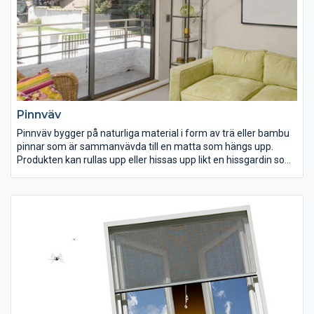
Persiennbutiken denna produkt med olika typer av styrning:
från en vanlig kul kedjestyrning till elmotordriven med eller utan
fjärrkontroll.
Pinnväv
Pinnväv bygger på naturliga material i form av trä eller bambu
pinnar som är sammanvävda till en matta som hängs upp.
Produkten kan rullas upp eller hissas upp likt en hissgardin som
vecklas ihop vid uppdragning. Pinnväv är mycket fin ur
inredningssynpunkt och efterfrågas ofta av våra kunder. Tyvärr
så har vi tillsvidare inte möjlighet att leverera denna produkt
men eftersom det finns ett visst intresse så kommer vi kanske
ta upp försäljningen igen i framtiden. Vi bjuder dock på lite
information på vår hemsida ifall man söker just information om
pinnväv produkter.