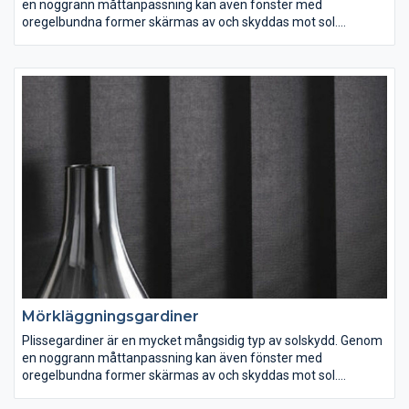
en noggrann måttanpassning kan även fönster med
oregelbundna former skärmas av och skyddas mot sol.
Persiennbutiken erbjuder olika varianter av plissegardiner
inklusive lösningar för mindre fönster som är runda eller
halvrunda. Du kan välja att styra din persienn med snöre och
lås-mekanism eller så väljer du att manövrera genom att dra i
en av lister som är försedd med ett smidigt handtag.
Plissegardin kan man även styra nerifrån- och upp genom att
dra upp listen med handen vilket är en ofta uppskattad variant.
Vidare går det även bra att utrusta sina plissegardiner med
inbyggda EL-motorer och styra dessa bekvämt med
fjärrkontroll eller varför inte koppla ihop med hemautomatik
system som du kanske redan hunnit skaffa.
Mörkläggningsgardiner
Plissegardiner är en mycket mångsidig typ av solskydd. Genom
en noggrann måttanpassning kan även fönster med
oregelbundna former skärmas av och skyddas mot sol.
Persiennbutiken erbjuder olika varianter av plissegardiner