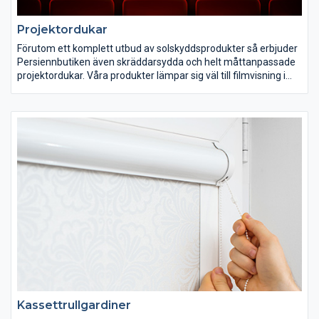
Projektordukar
Förutom ett komplett utbud av solskyddsprodukter så erbjuder
Persiennbutiken även skräddarsydda och helt måttanpassade
projektordukar. Våra produkter lämpar sig väl till filmvisning i
hemmiljö som till användning i offentlig miljö, skolor och kontor.
För dem sistnämnda har vi speciellt tagit fram en speciell
flamsäker variant som uppfyller normer för brandsäkerhet.
Våra projektordukar kan beställas i valfria storlekar då dessa
bygger vi alltid på beställning för att kunna matcha kundens
önskemål på bästa sätt. Beaktas bör att vi har valt att inte
erbjuda den sedvanliga svartmaskningen på våra dukar med
tanke på den mängd bildstandarder som finns numera ute på
marknaden.
Kassettrullgardiner