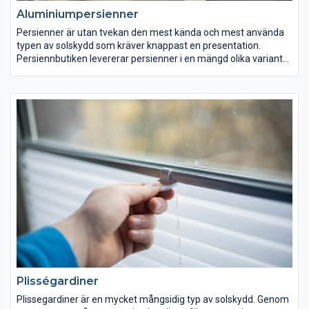
Aluminiumpersienner
Persienner är utan tvekan den mest kända och mest använda
typen av solskydd som kräver knappast en presentation.
Persiennbutiken levererar persienner i en mängd olika varianter
och styrningar. Du kan beställa persienner med 25mm
lamellbredd eller men kan även välja 16 – 35mm eller varför
inte 50mm breda interiör-persienner som klarar av att täcka
stora ytor med en enda persienn. Vi tillverkar alla dessa typer
på beställning i valfria storlekar. Förutom att styra en persienn
med en vanlig vridpinne kan man även styra via en kul-kedje-
mekanism eller genom en inbyggd elmotor med eller utan
fjärrkontroll. Mått tillverkade persienner för mellan-glas
montering finns givetvis också med i vårt produktsortiment.
Plisségardiner
Plissegardiner är en mycket mångsidig typ av solskydd. Genom