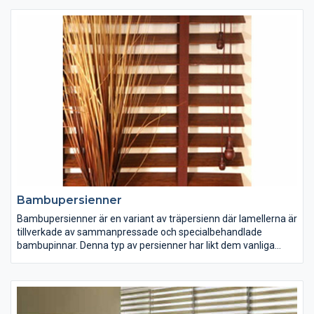
inklusive lösningar för mindre fönster som är runda eller
halvrunda. Du kan välja att styra din persienn med snöre och
lås-mekanism eller så väljer du att manövrera genom att dra i
en av lister som är försedd med ett smidigt handtag.
Plissegardin kan man även styra nerifrån- och upp genom att
dra upp listen med handen vilket är en ofta uppskattad variant.
Vidare går det även bra att utrusta sina plissegardiner med
inbyggda EL-motorer och styra dessa bekvämt med
fjärrkontroll eller varför inte koppla ihop med hemautomatik
system som du kanske redan hunnit skaffa.
Bambupersienner
Bambupersienner är en variant av träpersienn där lamellerna är
tillverkade av sammanpressade och specialbehandlade
bambupinnar. Denna typ av persienner har likt dem vanliga
träpersienner ett naturligt och estetiskt tilltalande utseende.
Lamelltjockleken är endast 1,5 mm vilket är tunnare än för
motsvarande träpersienner. Detta gör att pakethöjden vid
uppdragen persienn också blir mindre.