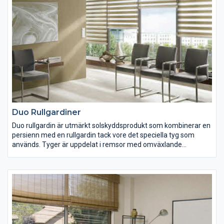
Duo Rullgardiner
Duo rullgardin är utmärkt solskyddsprodukt som kombinerar en
persienn med en rullgardin tack vore det speciella tyg som
används. Tyger är uppdelat i remsor med omväxlande
transparenta och ljusdämpande tygavsnitt. Genom att snurra
på reglaget får man dessa två element att ligga i olika
positioner i förhållande till varandra. Man kan alltså förhindra
insyn med bibehållen utsikt eller stänga för insyn helt och få en
ljusdämpande effekt. Givetvis kan man rulla upp tyget helt och
då blir fönstret helt fritt. Duo gardiner kan enkelt täcka relativt
stora ytor och tack vare tygets egenskaper manövrerar man
gardinens funktion mycket smidigt. Givetvis levererar