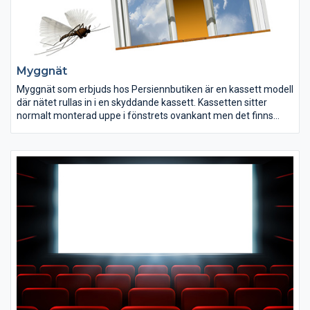
Myggnät
Myggnät som erbjuds hos Persiennbutiken är en kassett modell
där nätet rullas in i en skyddande kassett. Kassetten sitter
normalt monterad uppe i fönstrets ovankant men det finns
även en variant som är sidohängd (mest för dörrar). Våra
myggnät är en produkt som gör livet enklare då det är enkelt att
rulla ner nätet vid behov och lika lätt att rulla upp igen i en
handvändning. Konstruktionen är utrustad med en
fjädermekanism som ser till att nätet rullas ihop snabbt och
smidigt. Som extra komplement kan man välja inbyggd broms
mekanism som ser till att upprullningen sker mjukt och
kontrollerat.