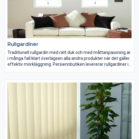
Rullgardiner
Traditionell rullgardin med rätt duk och med måttanpassning är
i många fall klart överlägsen alla andra produkter när det gäller
effektiv mörkläggning. Persiennbutiken levererar rullgardiner i
många olika varianter och utföranden. Du kan välja en
traditionell rullgardin med fjäder mekanism eller den
modernare typen med kul-kedja. Genom att välja en inbyggd
elmotor kan du styra dina rullgardiner med trådlös fjärrkontroll
eller varför inte koppla upp och integrera mot ditt egna styr-
system som ditt hem kanske är redan utrustad med. Givetvis
erbjuder vi många fina kvalitetsdukar till våra rullgardin med
mängder av färger, mönster samt olika specialegenskaper
beroende på dina behov och preferenser.