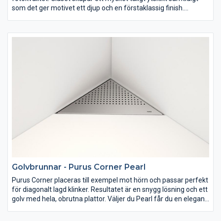
som det ger motivet ett djup och en förstaklassig finish.
Utsmycka din golvbrunn med det motiv som du önskar.
Golvbrunnar - Purus Corner Pearl
Purus Corner placeras till exempel mot hörn och passar perfekt
för diagonalt lagd klinker. Resultatet är en snygg lösning och ett
golv med hela, obrutna plattor. Väljer du Pearl får du en elegant
sil i rostfritt stål. Du kan dessutom byta brunnssilen efter att
brunnen är monterad och klinkern är lagd.