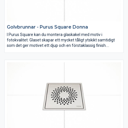
Golvbrunnar - Purus Square Donna
I Purus Square kan du montera glaskakel med motiv i
fotokvalitet. Glaset skapar ett mycket tåligt ytskikt samtidigt
som det ger motivet ett djup och en förstaklassig finish.
Utsmycka din golvbrunn med det motiv som du önskar.