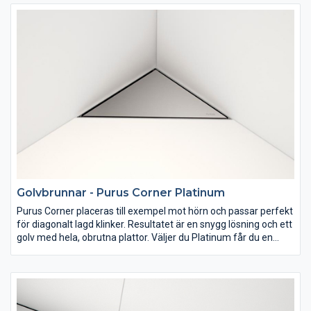
Golvbrunnar - Purus Corner Platinum
Purus Corner placeras till exempel mot hörn och passar perfekt
för diagonalt lagd klinker. Resultatet är en snygg lösning och ett
golv med hela, obrutna plattor. Väljer du Platinum får du en
stilren sil i rostfritt stål. Du kan dessutom byta brunnssilen efter
att brunnen är monterad och klinkern är lagd.