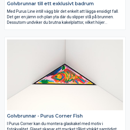
Golvbrunnar till ett exklusivt badrum
Med Purus Line intill vägg blir det enkelt att lägga ensidigt fall.
Det ger en jämn och plan yta där du slipper stå på brunnen.
Dessutom undviker du brutna kakelplattor, vilket höjer
helhetsintrycket. Purus Line finns i olika längder, silar och
brunnsdelar.
Golvbrunnar - Purus Corner Fish
I Purus Corner kan du montera glaskakel med motiv i
fotokvalitet. Glaset skapar ett mycket tåligt ytskikt samtidigt