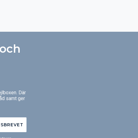
 och
jlboxen. Där
råd samt ger
TSBREVET