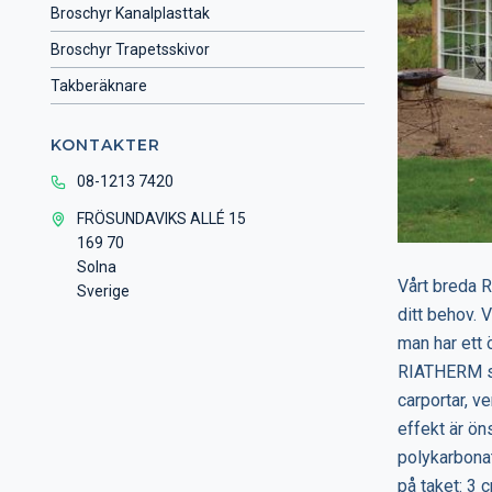
Broschyr Kanalplasttak
Broschyr Trapetsskivor
Takberäknare
KONTAKTER
08-1213 7420
FRÖSUNDAVIKS ALLÉ 15
169 70
Solna
Vårt breda R
Sverige
ditt behov. 
man har ett 
RIATHERM sor
carportar, v
effekt är ön
polykarbonat
på taket: 3 