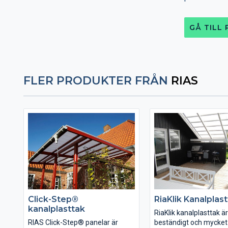
GÅ TILL
FLER PRODUKTER FRÅN
RIAS
Click-Step®
RiaKlik Kanalplas
kanalplasttak
RiaKlik kanalplasttak är
RIAS Click-Step® panelar är
beständigt och mycket 