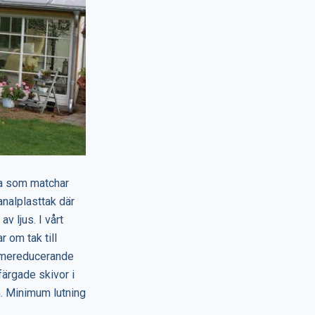
va som matchar
analplasttak där
 ljus. I vårt
 om tak till
värmereducerande
färgade skivor i
m. Minimum lutning