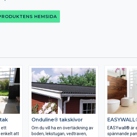
 PRODUKTENS HEMSIDA
ttak
Onduline® takskivor
EASYWALL®
 ett
Om du vill ha en övertäckning av
EASYwall® är e
enkelt att
boden, lekstugan, vedtraven,
spännande pan