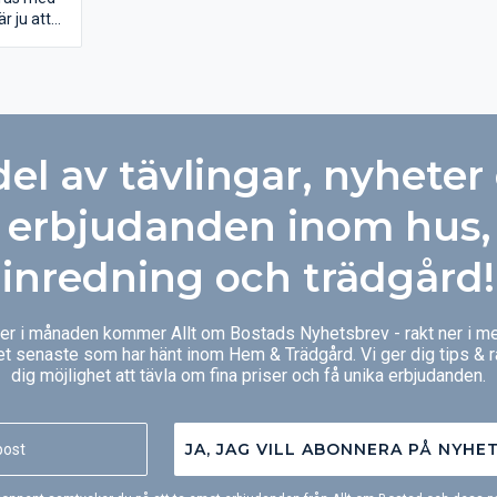
är det är
r ju att
om ger ett
mten lika
ra
lvarliga
lattor ger
et att ta
å de
del av tävlingar, nyheter
om
erheten
erbjudanden inom hus,
ungan,
tan eller
inredning och trädgård!
ger i månaden kommer Allt om Bostads Nyhetsbrev - rakt ner i me
et senaste som har hänt inom Hem & Trädgård. Vi ger dig tips & 
dig möjlighet att tävla om fina priser och få unika erbjudanden.
JA, JAG VILL ABONNERA PÅ NYHE