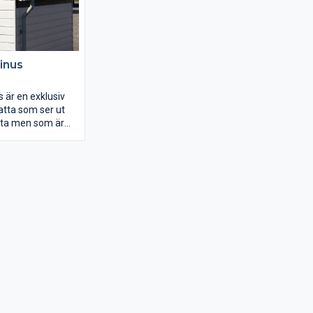
inus
är en exklusiv
latta som ser ut
tta men som är
att hantera.
ög kvalitet med 5
srätt på brott och
ständighet.
till alla sorts
i trädgården eller
 Minimum
 per meter. Taket
s under plattorna.