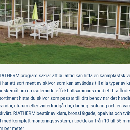
IATHERM program säkrar att du alltid kan hitta en kanalplastski
Vi har ett sortiment av skivor som kan användas till alla typer av k
önskemål om en isolerande effekt tillsammans med ett bra flöde av
timent hittar du skivor som passar till ditt behov när det handlar
erandor, uterum eller vinterträdgårdar, där hög isolering och en 
skvärt. RIATHERM består av klara, bronsfärgade, opalvita och två
 med komplett monteringssystem, i tjocklekar från 10 till 55 m
cm per meter.