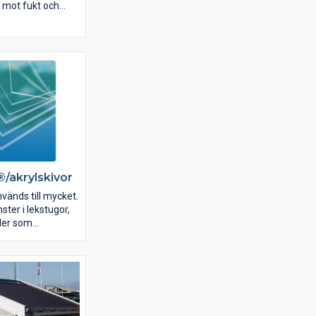
 mot fukt och
t med att de ger
yck i inredningen.
ASYWALL® panel
ch snabbt att
. Det nya
kakel.
/akrylskivor
vänds till mycket.
ster i lekstugor,
ller som
kivorna kan
värmas upp i