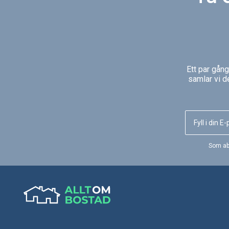
16 kilo med 6mm eller 8mm
16 kilo med 6mm elle
pellets. Leverans inom tio dagar.
pellets. Leverans in
Ett par gån
samlar vi d
Som ab