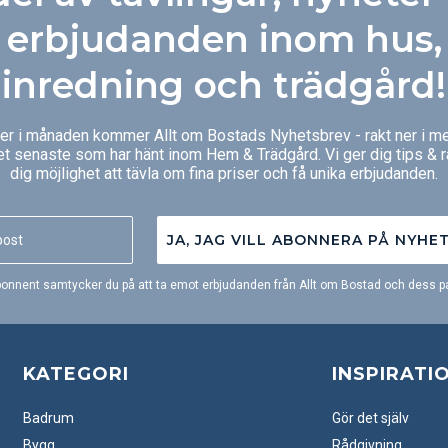
r 8mm
beror på spånets lagrings- och
om tio dagar.
torkprocess. Genom lagringen
erbjudanden inom hus,
mörknar spånet samtidigt som
det får de egenskaper som krävs
inredning och trädgård!
för att få en formstabil och
hållbar pellets.
ger i månaden kommer Allt om Bostads Nyhetsbrev - rakt ner i me
et senaste som har hänt inom Hem & Trädgård. Vi ger dig tips & 
dig möjlighet att tävla om fina priser och få unika erbjudanden.
JA, JAG VILL ABONNERA PÅ NYHE
onnent samtycker du på att ta emot erbjudanden från Allt om Bostad och dess pa
KATEGORI
INSPIRATI
Badrum
Gör det själv
Bygg
Rådgivning