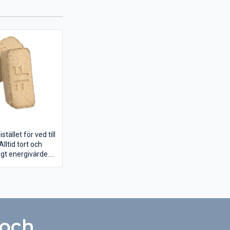
tället för ved till
lltid tort och
t energivärde.
e i tiokilospaket
 varje. Pallen
och innehåller 105
everans inom fem
 beställning
 30 april.
 och