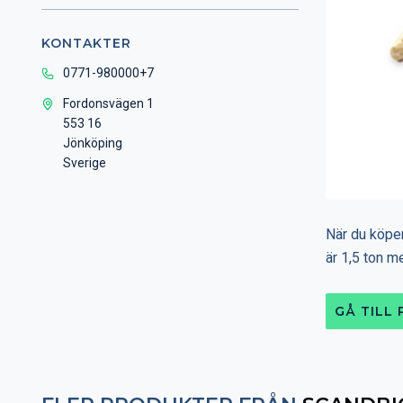
KONTAKTER
0771-980000+7
Fordonsvägen 1
553 16
Jönköping
Sverige
När du köper
är 1,5 ton m
GÅ TILL