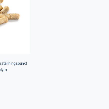
beställningspunkt
olym