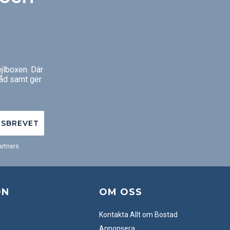
jlboxen. Där
råd samt ger
TSBREVET
rtners.
ON
OM OSS
Kontakta Allt om Bostad
Annonsera