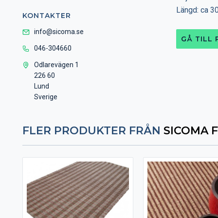
Längd: ca 3
KONTAKTER
info@sicoma.se
GÅ TILL
046-304660
Odlarevägen 1
226 60
Lund
Sverige
FLER PRODUKTER FRÅN
SICOMA 