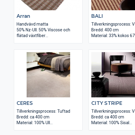
Arran
BALI
Handvävd matta
Tillverkningsprocess: 
50% Nz-Ull. 50% Viscose och
Bredd: 400 cm
flätad växtfiber
Material: 33% kokos 67
Tjocklek: 10 mm
Materialvikt: ca 1870 
Baksida: Bomull
Struktur: Bouclé
Totalvikt: 4000 gr / m2
Totalvikt: ca 2400 g/m
Bredd: Upp till 5 m
Backning: Latex
Finns i 4 färger.
Höjd: ca 9 mm
Användningsområde: Ytor med
Längd: ca 30 m
normalt slitage
CERES
CITY STRIPE
Tillverkningsprocess: Tuftad
Tillverkningsprocess: 
Bredd: ca 400 cm
Bredd: ca 400 cm
Material: 100% Ull
Material: 100% Sisal
Materialvikt: ca 1400 g/m2
Materialvikt: ca 1350 
Totalvikt: ca 2500 g/m2
Struktur: Bouclé