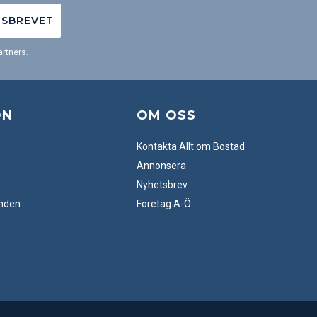
TSBREVET
rtners.
ON
OM OSS
Kontakta Allt om Bostad
Annonsera
Nyhetsbrev
anden
Företag A-Ö