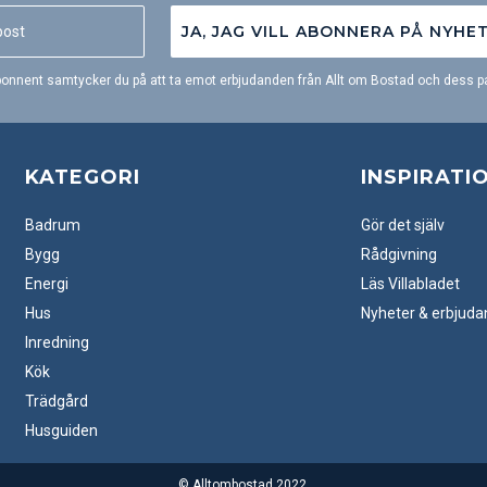
JA, JAG VILL ABONNERA PÅ NYHE
onnent samtycker du på att ta emot erbjudanden från Allt om Bostad och dess pa
KATEGORI
INSPIRATI
Badrum
Gör det själv
Bygg
Rådgivning
Energi
Läs Villabladet
Hus
Nyheter & erbjud
Inredning
Kök
Trädgård
Husguiden
© Alltombostad 2022.