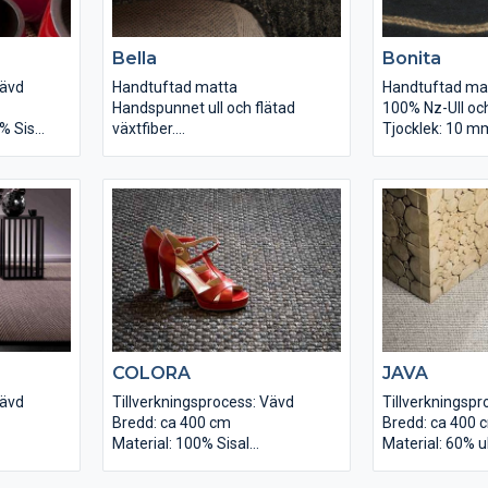
Bella
Bonita
Vävd
Handtuftad matta
Handtuftad ma
Handspunnet ull och flätad
100% Nz-Ull och
% Sisal
växtfiber.
Tjocklek: 10 m
g/m2
Tjocklek: 10 mm
Baksida: Bomul
Baksida: Bomull
Totalvikt: 4500
2
Totalvikt: 4500 gr/m2
Bredd: Upp till 
Bredd: Upp till 5 m
Finns i 5 färger
Finns i 5 färger
Användningsom
Användningsområde: Ytor med
normalt slitage
normalt slitage.
COLORA
JAVA
Vävd
Tillverkningsprocess: Vävd
Tillverkningspr
Bredd: ca 400 cm
Bredd: ca 400 
Material: 100% Sisal
Material: 60% ul
g/m2
Materialvikt: ca 2800 g/m2
Materialvikt: 
Struktur: Flatvävd
Struktur: Platt