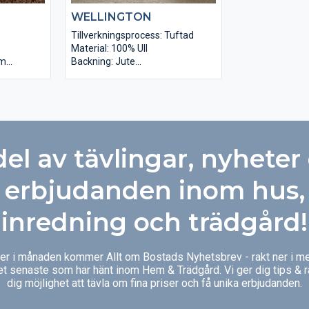
WELLINGTON
Tillverkningsprocess: Tuftad
Material: 100% Ull
mm
Backning: Jute
 g/m2, 18
Materialhöjd: ca 7 mm
m / 8000
Totalhöjd: ca 11 mm
Kompakthet: 32 500/m2
Materialvikt: 1700 g/m2
Totalvikt: 2900 g/m2
Värmegenomsläpp: Din 52612
del av tävlingar, nyheter
erbjudanden inom hus,
inredning och trädgård!
ger i månaden kommer Allt om Bostads Nyhetsbrev - rakt ner i me
et senaste som har hänt inom Hem & Trädgård. Vi ger dig tips & 
dig möjlighet att tävla om fina priser och få unika erbjudanden.