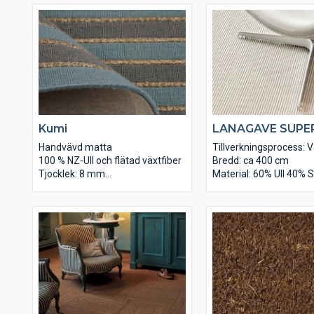
Backning: Actionback
Totalvikt: ca 1875 g/m
Höjd: ca 9 mm
Backning: Latex (code 
Höjd: ca 5,5 mm
Kumi
LANAGAVE SUPE
Handvävd matta
Tillverkningsprocess: 
100 % NZ-Ull och flätad växtfiber
Bredd: ca 400 cm
Tjocklek: 8 mm
Material: 60% Ull 40% S
Baksida: Bomull
Materialvikt: ca 1600 
Totalvikt: 4000 gr / m2
Struktur: Bouclé
Bredd: Upp till 5 m.
Totalvikt: ca 2125 g/m
Finns i 7 färger
Backning: Latex
Användningsområde: Ytor med
Höjd: ca 6,5 mm
normalt slitage
Längd: ca 30 m