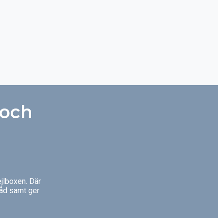
 och
jlboxen. Där
råd samt ger