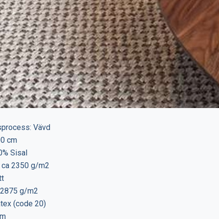
gsprocess: Vävd
00 cm
0% Sisal
t: ca 2350 g/m2
tt
a 2875 g/m2
atex (code 20)
mm