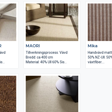
2
Totalvikt: ca 3295 g/m2
Totalvikt: 275
20)
Backning: Latex (code 20)
Backning: Jute
Höjd: ca 8,8 mm
Höjd: ca 5,0 m
Längd: ca 30 m
Längd: ca 30 m
R
MAORI
Mika
Vävd
Tillverkningsprocess: Vävd
Handvävd mat
Bredd: ca 400 cm
50% NZ-Ull. 50
isal
Material: 40% Ull 60% Sisal
växtfiber.
g/m2
Materialvikt: ca 1460 g/m2
Tjocklek: 10 m
Struktur: Bouclé
Baksida: Bomul
2
Totalvikt: ca 2740 g/m2
Totalvikt: 4000
Backning: Jute
Bredd: Upp till 
Höjd: ca 8 mm
Finns i 4 färger
Längd: ca 30 m
Användningsom
normalt slitage