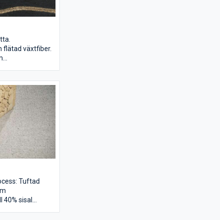
tta.
 flätad växtfiber.
m
l
 gr/m2
5 m
råde: Ytor med
ocess: Tuftad
cm
l 40% sisal
1650g/kvm