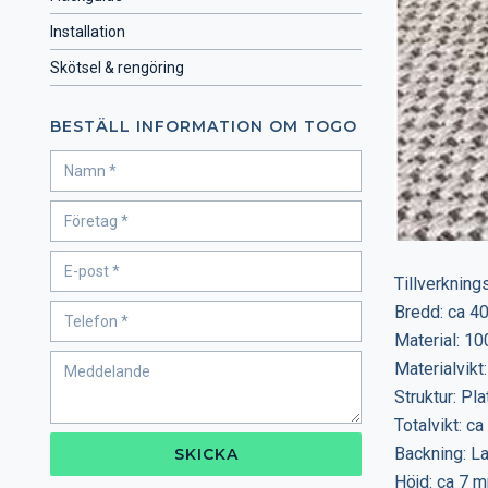
Installation
Skötsel & rengöring
BESTÄLL INFORMATION OM TOGO
Tillverknin
Bredd: ca 4
Material: 10
Materialvik
Struktur: Pla
Totalvikt: c
Backning: L
SKICKA
Höjd: ca 7 