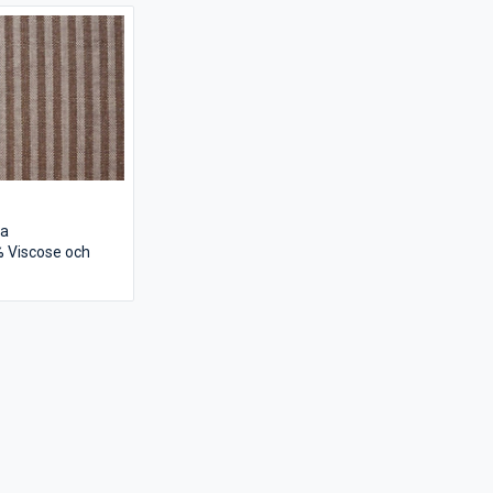
0 g/kvm
m
ta
% Viscose och
m
l
 gr / m2
5 m
råde: Ytor med