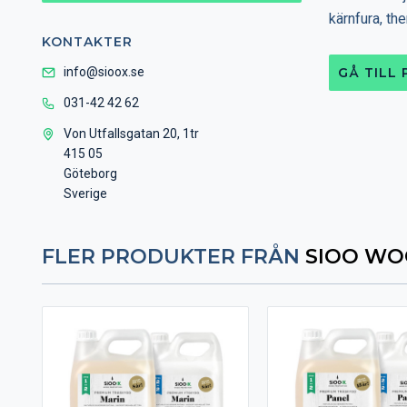
kärnfura, th
KONTAKTER
info@sioox.se
GÅ TILL
031-42 42 62
Von Utfallsgatan 20, 1tr
415 05
Göteborg
Sverige
FLER PRODUKTER FRÅN
SIOO WO