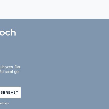
 och
jlboxen. Där
råd samt ger
TSBREVET
rtners.