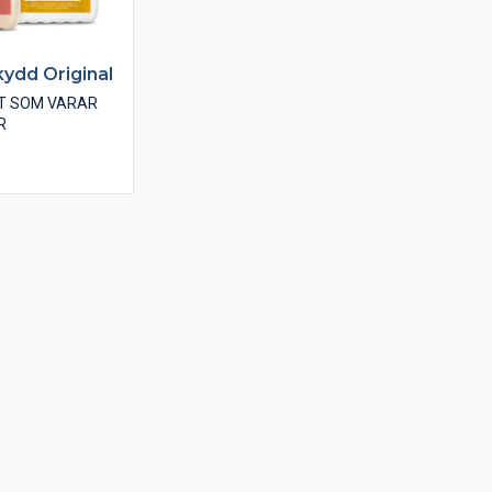
kydd Original
T SOM VARAR
R
al ger dig en
å, behaglig altan
bevarar längre.
 bryggor,
nnat trä vid
 på träytor
å vindar och i
l
t trä. Kan i
ändas till allt
igt för utebruk
å räkna med
d.