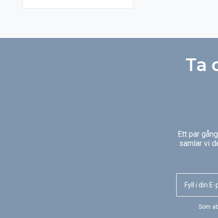
Efter att du har grund- och
ytbehandlat noggrant, behöver
du bara tvätta träytan vid behov.
Det räcker för att hålla träet
friskt och få en fin, ljusgrå lyster i
många år. Kan användas på såväl
Ta 
nytt som gammalt trä.
Ett par gån
samlar vi d
Som ab