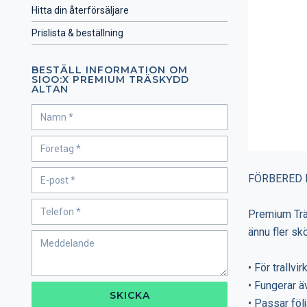
Hitta din återförsäljare
Prislista & beställning
BESTÄLL INFORMATION OM
SIOO:X PREMIUM TRÄSKYDD
ALTAN
FÖRBERED D
Premium Träs
ännu fler sk
• För trallvi
• Fungerar ä
SKICKA
• Passar följ