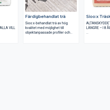
Färdigbehandlat trä
Sioo:x Träs
Sioo:x-behandlat trä av hög
ALTANSKYDDE
ALLA VILL
kvalitet med möjlighet till
LÄNGRE – I 8 Å
objektanpassade profiler och
mått. Färdigbehandlat trä finns
Träskydd Origin
el och
att få i en mängd olika träslag
vackert silvergr
 stärker
och profiler. Mått- och
som varar och 
och ger
kundanpassas alltid. Vi
• För trallvirke,
 som
samarbetar med hyvleri/måleri
utemöbler och a
li en
och tillhandahåller Sioo:x-
altanen
behandlat kvalitetsvirke av
• Fungerar även
igt lång
kvalitetsgran, kärnfurutrall,
inomhus samt p
thermobehandlat trä, lärk, ceder
källare.
handlat
m.fl.
• Passar bäst til
 nytt trä.
tryckimpregnera
vis på
princip även anv
annat trä lämpl
ertak,
men man får d
kortare livsläng