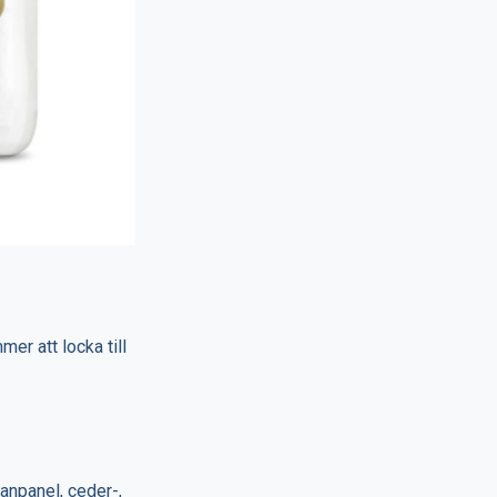
er att locka till
granpanel, ceder-,