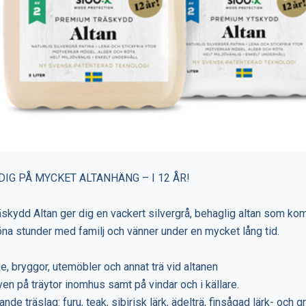
IG PÅ MYCKET ALTANHÄNG – I 12 ÅR!
kydd Altan ger dig en vackert silvergrå, behaglig altan som komm
öna stunder med familj och vänner under en mycket lång tid.
rke, bryggor, utemöbler och annat trä vid altanen
ven på träytor inomhus samt på vindar och i källare.
ande träslag: furu, teak, sibirisk lärk, ädelträ, finsågad lärk- och 