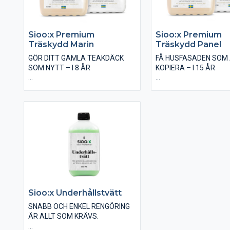
Sioo:x Premium
Sioo:x Premium
Träskydd Marin
Träskydd Panel
GÖR DITT GAMLA TEAKDÄCK
FÅ HUSFASADEN SOM 
SOM NYTT – I 8 ÅR
KOPIERA – I 15 ÅR
Premium Träskydd Marin och
Premium Träskydd Pan
Premium Marin Ytskydd ger
Premium Ytskydd Panel
teakdäck en naturligt silvergrå
träpanelen på ditt hus 
samt tålig och behaglig yta –
den en silvergrå lyster
något du kommer att uppskatta
kommer inspirera och b
under seglingar i många år
trendsättare för hela
framöver. Kan användas på såväl
grannskapet under väld
ny som gammal teak.
tid.
• Kan användas på obe
virke, både gammalt och
• Används företrädelse
Sioo:x Underhållstvätt
vertikala väggpaneler
• Fungerar även på und
SNABB OCH ENKEL RENGÖRING
skärmar, staket och
ÄR ALLT SOM KRÄVS.
trädgårdsmöbler.