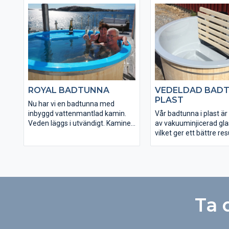
ROYAL BADTUNNA
VEDELDAD BADT
PLAST
Nu har vi en badtunna med
inbyggd vattenmantlad kamin.
Vår badtunna i plast är 
Veden läggs i utvändigt. Kaminen
av vakuuminjicerad gla
har en glasdörr vilket ger en hög
vilket ger ett bättre res
mysfaktor, du ser en brinnande
traditionell handlagd gl
eld. Efter mer än ett år av tester
Vår badtunna behöver 
kan vi nu erbjuda en badtunna
förstärkas i botten med
som är lättskött, vacker, praktisk,
den är ändå starkare 
hållbar, bekväm och lyxig. Den
hållbar än andra badtu
har allt du kan tänka dig för
plast.
Ta 
bekymmersfri livsnjutning.