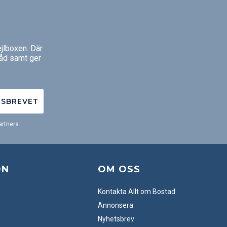
jlboxen. Där
råd samt ger
TSBREVET
rtners.
ON
OM OSS
Kontakta Allt om Bostad
Annonsera
Nyhetsbrev