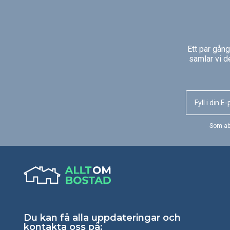
Ett par gån
samlar vi d
Som ab
Du kan få alla uppdateringar och
kontakta oss på: