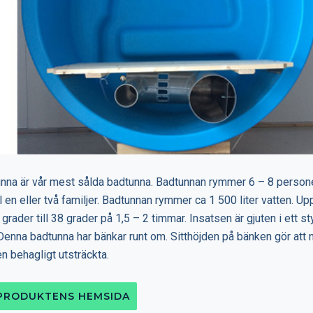
nna är vår mest sålda badtunna. Badtunnan rymmer 6 – 8 person
ill en eller två familjer. Badtunnan rymmer ca 1 500 liter vatten. U
 grader till 38 grader på 1,5 – 2 timmar. Insatsen är gjuten i ett 
Denna badtunna har bänkar runt om. Sitthöjden på bänken gör att 
n behagligt utsträckta.
 PRODUKTENS HEMSIDA