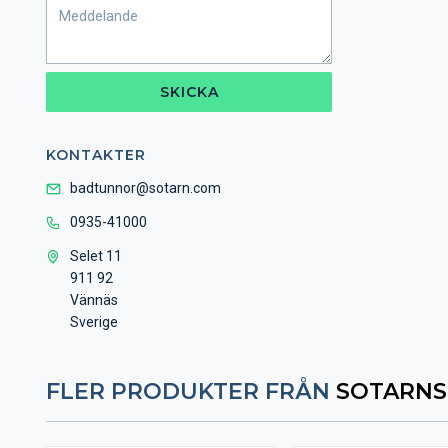
SKICKA
KONTAKTER
badtunnor@sotarn.com
0935-41000
Selet 11
911 92
Vännäs
Sverige
FLER PRODUKTER FRÅN
SOTARNS