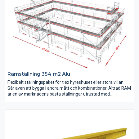
Ramställning 354 m2 Alu
Flexibelt ställningspaket för t.ex hyreshuset eller stora villan.
Går även att bygga i andra mått och kombinationer. Altrad RAM
är en av marknadens bästa ställningar utrustad med
fackverksräcken som gör ställningen stabil från start. Bygger
på samma mått som tex. Layher, Assco m.m. Helt tillverkad i
Europa för högsta kvalitet och 10 års garanti.