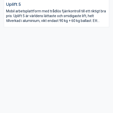
Uplift 5
Mobil arbetsplattform med trådlös fjärrkontroll till ett riktigt bra
pris. Uplift 5 är världens lättaste och smidigaste lift, helt
tillverkad i aluminium, vikt endast 90 kg + 60 kg ballast. Ett
riktigt bra alternativ jämfört mot vanliga ställningar och stegar,
säkrare och enklare att använda.
De smidiga yttermåtten gör att du enkelt kan transportera och
lagra din lift, går att köra genom vanliga dörrar samt går även
att köra i en vanlig personhiss. Du kan transportera liften i din
minibuss, pick up, kärra mm. väger endast 90 + 60 kg.