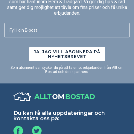
som har hänt inom Hem & Trädgård. Vi ger dig tips & råd
samt ger dig möjlighet att tävla om fina priser och få unika
erbjudanden.
JA, JAG VILL ABONNERA PÅ
NYHETSBREVET
Som abonnent samtycker du på att ta emot erbjudanden från Allt om
Bostad och dess partners.
Du kan få alla uppdateringar och
kontakta oss på: