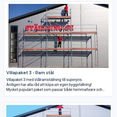
Villapaket 3 - Ram stål
Villapaket 3 med stålramställning till superpris.
Äntligen har alla råd att köpa sin egen byggställning!
Mycket populärt paket som passar både hemmafixare och
proffs.
Detta paket kan du bygga till 9x6 + gaveltopp,
9x6, 6x8 och 15+4 meter (bredd x arbetshöjd).