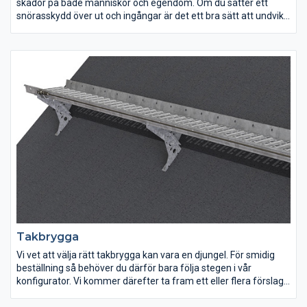
skador på både människor och egendom. Om du sätter ett
snörasskydd över ut och ingångar är det ett bra sätt att undvika
plötsliga olyckor som kan uppstå på det sättet. Snörasskydd
finns att köpa i flera färger och former och hos oss kan du hitta
alternativ som får taket att se fint ut samtidigt som det skyddar
fotgängare mot snöras.
Takbrygga
Vi vet att välja rätt takbrygga kan vara en djungel. För smidig
beställning så behöver du därför bara följa stegen i vår
konfigurator. Vi kommer därefter ta fram ett eller flera förslag
på rätt lösning till lägsta pris. För övriga frågor kontakta gärna
vår kundtjänst.