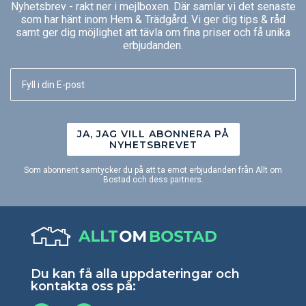
Nyhetsbrev - rakt ner i mejlboxen. Där samlar vi det senaste
som har hänt inom Hem & Trädgård. Vi ger dig tips & råd
samt ger dig möjlighet att tävla om fina priser och få unika
erbjudanden.
JA, JAG VILL ABONNERA PÅ
NYHETSBREVET
Som abonnent samtycker du på att ta emot erbjudanden från Allt om
Bostad och dess partners.
Du kan få alla uppdateringar och
kontakta oss på: