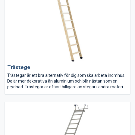
Trästege
Trästegar är ett bra alternativ för dig som ska arbeta inomhus.
De är mer dekorativa än aluminium och blir nästan som en
prydnad. Trästegar är oftast billigare än stegar i andra material
så det blir ingen stor kostnad för privatpersoner att köpa en
sådan. Om stegen är torr så går det utmärkt att använda den
även vid elektriska arbeten då torrt trä inte är strömledande. Ur
en miljöaspekt är trästegen det bästa valet då det är ett
naturligt material och mycket miljövänligt.