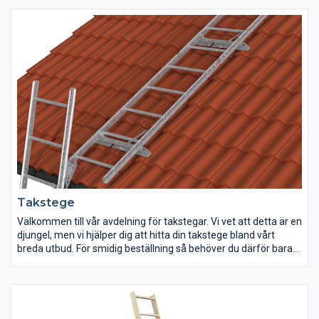
Takstege
Välkommen till vår avdelning för takstegar. Vi vet att detta är en
djungel, men vi hjälper dig att hitta din takstege bland vårt
breda utbud. För smidig beställning så behöver du därför bara
följa stegen i vår konfigurator. Vi kommer därefter ta fram ett
eller flera förslag på rätt lösning till lägsta pris. För övriga frågor
kontakta gärna vår kundtjänst.