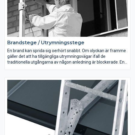
Brandstege / Utrymningsstege
En brand kan sprida sig oerhört snabbt. Om olyckan är framme
gäller det att ha tillgängliga utrymningsvägar ifall de
traditionella utgångarna av någon anledning är blockerade. En
brandstege eller utrymningsstege ger en säker och snabb väg
ur den eldhärjade byggnaden. Stegproffsen har samlat ett
brett urval av säkra och hållbara brandstegar och
utrymningsstegar som du enkelt anpassar för alla typer av
byggnader. Vi hjälper dig att skapa anpassade
utrymningslösningar för ditt hem eller verksamhet. Ta en titt i
vårt sortiment eller kontakta vår kundsupport för att diskutera
vilken brandstege som passar dina behov.