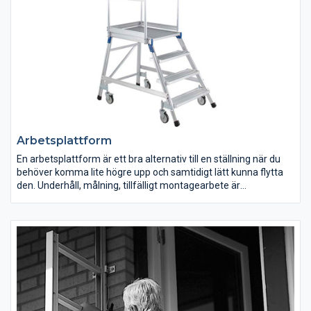
Arbetsplattform
En arbetsplattform är ett bra alternativ till en ställning när du
behöver komma lite högre upp och samtidigt lätt kunna flytta
den. Underhåll, målning, tillfälligt montagearbete är
typexempel, men också för lagerarbete är en plattform
idealisk. Arbetsplattformarna finns i höjder upp till tre meter
och materialet är stål eller aluminium. De är lätta att flytta och
den fällbara versionen är enkel att transportera. Elförsinkade
räcken i stål och halksäkrade steg borgar för hög säkerhet.