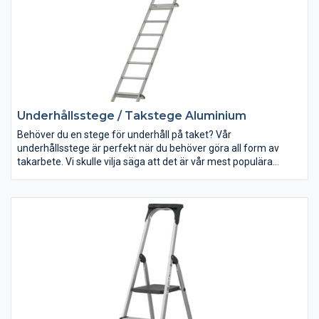
Underhållsstege / Takstege Aluminium
Behöver du en stege för underhåll på taket? Vår
underhållsstege är perfekt när du behöver göra all form av
takarbete. Vi skulle vilja säga att det är vår mest populära
produkt då den tilltalar både hemmafixare och yrkesproffs. Vi
har gjort det smidigt att beställa genom att du endast väljer
längd. Klicka på underhållsstegen för att göra ditt köp idag. Vill
du ha en fast takstege i aluminium för sotaren så är vår
Takstege Aluminium ifrån Wibe Ladders ett bra val. Denna
takstege är fullt godkänd för sotning upp till en fasadhöjd på 4
meter.