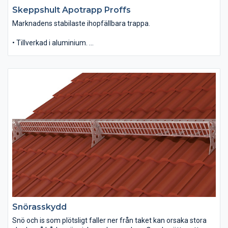
Skeppshult Apotrapp Proffs
Marknadens stabilaste ihopfällbara trappa.
• Tillverkad i aluminium.
• För smidig hantering finns handtag monterat.
• 250 mm djup stegyta med genomsläpp för smuts och snö
samt kraftiga räfflor för bättre halkskydd.
• Basbredd 600 mm.
• Viks ihop till ett platt paket.
Snörasskydd
Snö och is som plötsligt faller ner från taket kan orsaka stora