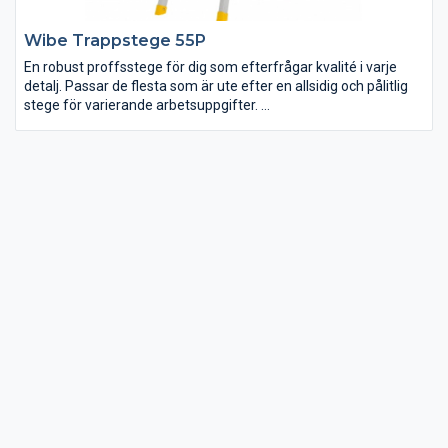
Wibe Trappstege 55P
En robust proffsstege för dig som efterfrågar kvalité i varje
detalj. Passar de flesta som är ute efter en allsidig och pålitlig
stege för varierande arbetsuppgifter.
Innovativ infästningsteknik med FDS-skruv ger en stabil
konstruktion med minimal svikt och riktigt lång livslängd. ”Bra
arbetsmiljöval” –godkänd upp till och med fem steg.