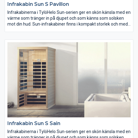
Infrakabin Sun S Pavillon
Infrakabinerna i TylöHelo Sun-serien ger en skön känsla med en
värme som tränger in på djupet och som känns som solsken
mot din hud. Sun-infrakabiner finns i kompakt storlek och med
mycket låg energiförbrukning, vilket gör dem till en mångsidig
lösning för en mångfasetterad upplevelse oavsett utrymme
eller budget. Sun-serien finns med sju olika planlösningar.
Infrakabin Sun S Sain
Infrakabinerna i TylöHelo Sun-serien ger en skön känsla med en
värme som tränger in på djupet och som känns som solsken