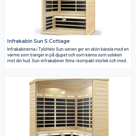
Infrakabin Sun S Cottage
Infrakabinerna i TylöHelo Sun-serien ger en skön känsla med en
värme som tränger in på djupet och som känns som solsken
mot din hud. Sun-infrakabiner finns i kompakt storlek och med
mycket låg energiförbrukning, vilket gör dem till en mångsidig
lösning för en mångfasetterad upplevelse oavsett utrymme
eller budget. Sun-serien finns med sju olika planlösningar.