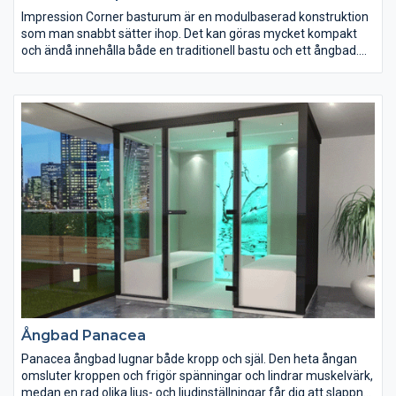
Impression Corner basturum är en modulbaserad konstruktion
som man snabbt sätter ihop. Det kan göras mycket kompakt
och ändå innehålla både en traditionell bastu och ett ångbad.
Basturum i Impression-serien finns i tre olika storlekar och i en
rad olika utföranden.
Ångbad Panacea
Panacea ångbad lugnar både kropp och själ. Den heta ångan
omsluter kroppen och frigör spänningar och lindrar muskelvärk,
medan en rad olika ljus- och ljudinställningar får dig att slappna