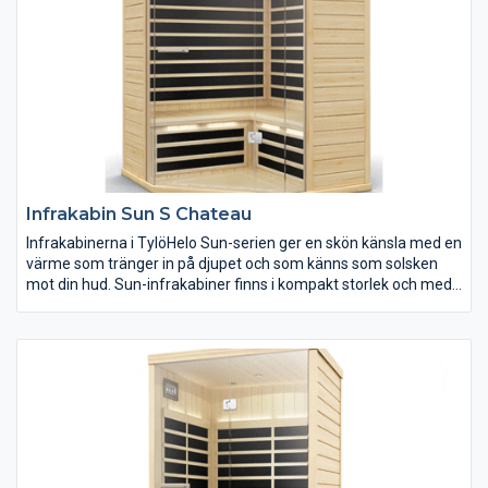
Infrakabin Sun S Chateau
Infrakabinerna i TylöHelo Sun-serien ger en skön känsla med en
värme som tränger in på djupet och som känns som solsken
mot din hud. Sun-infrakabiner finns i kompakt storlek och med
mycket låg energiförbrukning, vilket gör dem till en mångsidig
lösning för en mångfasetterad upplevelse oavsett utrymme
eller budget. Sun-serien finns med sju olika planlösningar.