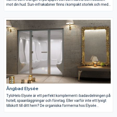
mot din hud. Sun-infrakabiner finns i kompakt storlek och med
mycket låg energiförbrukning, vilket gör dem till en mångsidig
lösning för en mångfasetterad upplevelse oavsett utrymme
eller budget. Sun-serien finns med sju olika planlösningar.
Ångbad Elysée
TylöHelo Elysée är ett perfekt komplement i badavdelningen på
hotell, spaanläggningar och företag. Eller varför inte ett lyxigt
tillskott till ditt hem? De organiska formerna hos Elysée
ångbadets inredning hjälper dig att slappna av på bästa möjliga
sätt.