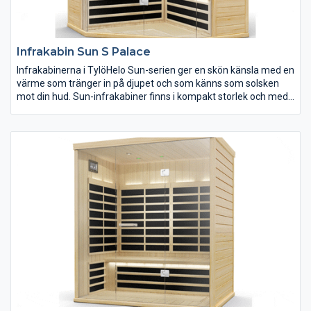
Infrakabin Sun S Palace
Infrakabinerna i TylöHelo Sun-serien ger en skön känsla med en
värme som tränger in på djupet och som känns som solsken
mot din hud. Sun-infrakabiner finns i kompakt storlek och med
mycket låg energiförbrukning, vilket gör dem till en mångsidig
lösning för en mångfasetterad upplevelse oavsett utrymme
eller budget. Sun-serien finns med sju olika planlösningar.