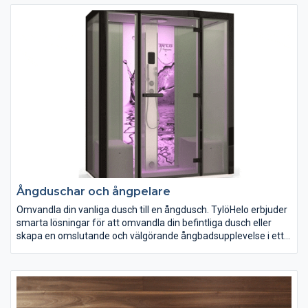
Ångduschar och ångpelare
Omvandla din vanliga dusch till en ångdusch. TylöHelo erbjuder
smarta lösningar för att omvandla din befintliga dusch eller
skapa en omslutande och välgörande ångbadsupplevelse i ett
litet utrymme. Våra ångpelare finns med eller utan inbyggd
dusch.