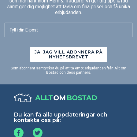
som har hänt inom Hem & Trädgård. Vi ger dig tips & råd
samt ger dig möjlighet att tävla om fina priser och få unika
erbjudanden.
JA, JAG VILL ABONNERA PÅ
NYHETSBREVET
Som abonnent samtycker du på att ta emot erbjudanden från Allt om
Bostad och dess partners.
Du kan få alla uppdateringar och
kontakta oss på: