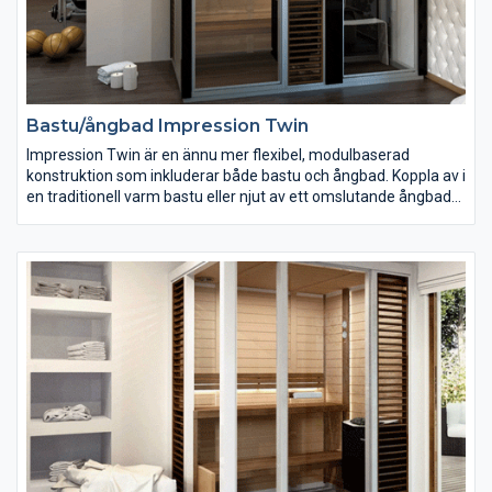
Bastu/ångbad Impression Twin
Impression Twin är en ännu mer flexibel, modulbaserad
konstruktion som inkluderar både bastu och ångbad. Koppla av i
en traditionell varm bastu eller njut av ett omslutande ångbad
med rikliga mängder ånga. Avsluta bastubadet med en
uppfriskande dusch. Allt ingår i en smart wellness-lösning,
tillsammans med en flexibel och mångsidig inredning.