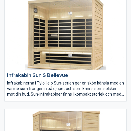
Infrakabin Sun S Bellevue
Infrakabinerna i TylöHelo Sun-serien ger en skön känsla med en
värme som tränger in på djupet och som känns som solsken
mot din hud. Sun-infrakabiner finns i kompakt storlek och med
mycket låg energiförbrukning, vilket gör dem till en mångsidig
lösning för en mångfasetterad upplevelse oavsett utrymme
eller budget. Sun-serien finns med sju olika planlösningar.