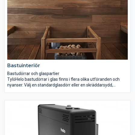
Bastuinteriör
Bastudörrar och glaspartier
TylöHelo bastudörrar i glas finns i flera olika utföranden och
nyanser. Välj en standardglasdörr eller en skräddarsydd,
heltäckande glasvägg. Alla våra glasdörrar är tillverkade av
härdat säkerhetsglas som klarar extrema temperaturskillnader.
Bastupaneler
Lägg till bastupaneler i matchande material eller välj ett annat
träslag för att skapa kontrast. Vi har träpaneler i olika bredder
samt vår egen specialdesign, Taika-panel i kryssfaner.