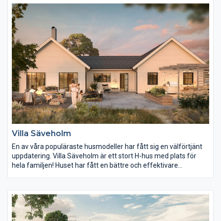
sin egna plats samtidigt som de öppna sällskapsytorna är som
gjorda för härliga middagar och fester!
Villa Säveholm
En av våra populäraste husmodeller har fått sig en välförtjänt
uppdatering. Villa Säveholm är ett stort H-hus med plats för
hela familjen! Huset har fått en bättre och effektivare
köksuppställning, master bedroom har nu eget badrum och
dessutom har fönstren blivit större och modernare. I detta hus
är köket hjärtat och det är här familjen samlas, föräldradelen
har en egen flygel och barnen har sin i andra änden av huset.