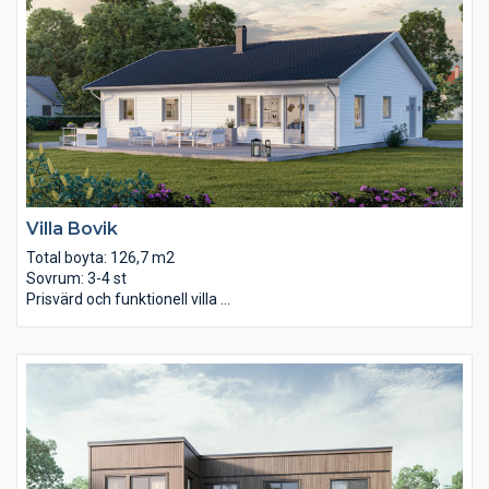
Villa Bovik
Total boyta: 126,7 m2
Sovrum: 3-4 st
Prisvärd och funktionell villa
Bovik är ett mindre hus, men som har plats för många.
Planlösningen har allt man kan önska med gott om förvaring,
öppet mellan kök och vardagsrum, 3-4 sovrum och en smart
groventré. Välj om ni vill ha 2 badrum eller använd det ena
badrummet som klädförvaring! Flexibelt är ledordet för detta
hus som med enkla medel kan göras i klassisk stil, modern stil
eller helt efter era egna önskemål. Från det öppna
vardagsrummet och köket finns en dörr ut till altan/uteplats