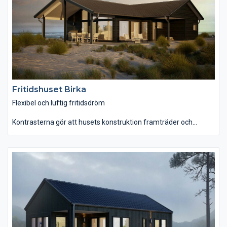
Eftersom övervåningen har två sovrum och en toalett så kan
man enkelt få plats med ett sällskap till.
Fritidshuset Birka
Flexibel och luftig fritidsdröm
Kontrasterna gör att husets konstruktion framträder och
skapar ett originellt uttryck. Huset har stora sällskapsytor, flera
uteplatser och 2 badrum. Här får hela familjen plats då Birka
har hela 7 sängplatser. Huset har 2 badrum, tre flexibla sovrum
och stora sällskapsytor med plats för både matsalsbord och
köksö. Välj till en braskamin för att njuta av huset under alla
säsonger! Är ni en mindre familj finns möjlighet att förändra ett
sovrum till förvaringsyta. Huset har stora fönster mot
uteplatsen och dessutom ryggåstak som ger en vacker rymd.
Detta är ett imponerande modernt fritidshus!