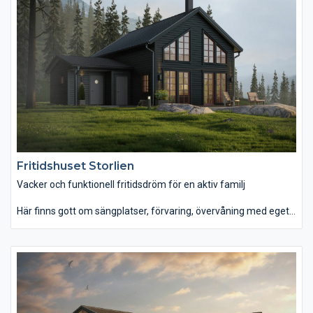
Fritidshuset Storlien
Vacker och funktionell fritidsdröm för en aktiv familj
Här finns gott om sängplatser, förvaring, övervåning med eget
badrum. I allrummet ges ett otroligt ljusinsläpp från de stora
fönstren. Storlien har möjlighet för upp till 13 sängplatser
fördelat på 5 sovrum. Huset rymmer dessutom två toaletter,
bastu och ett stort sällskapsrum med vacker utsikt genom de
stora fönstren. På baksidan finns det möjlighet till uteplats och
avkoppling i vårsolen. Storlien har en skyddad entré under tak
och ett förråd/skidbod som du får från utsidan av huset.