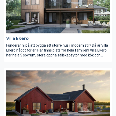
och under sommarhalvåret kan ni göra uteplatsen till ert
vardagsrum. Villa Bovik är ett prisvärt hus för er som söker en
något mindre villa eller för er som är i startgropen för att bilda
familj.
Villa Ekerö
Funderar ni på att bygga ett större hus i modern stil? Då är Villa
Ekerö något för er! Här finns plats för hela familjen! Villa Ekerö
har hela 5 sovrum, stora öppna sällskapsytor med kök och
vardagsrum, rejält köksskafferi och smart grovingång till
tvättstugan på gaveln av huset. Den stora balkongen på övre
plan gör att ni kan njuta av kvällens sista strålar och blir en
samlingsplats att umgås på med vänner eller familj!