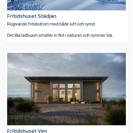
Fritidshuset Städjan
Rogivande fritidsdröm med både luft och rymd
Det lilla ladhuset smälter in fint i naturen och rymmer bla
uppvärmd skidbod, bastu och ett stort sällskapsrum med plats
för en värmande braskamin. Städjan har tre sovrum, varav två
av dem är flexibla med sängplatserna. Totalt rymmer Städjan
13 sängplatser, vilket gör att familj och vänner plats utan
problem! Ryggåstaket i sällskapsrummet ger en känsla av ljus
och rymd. Förutom sovrum rymmer Städjan även bastu och en
övervåning med sovrum och tillhörande badrum. Den generösa
skidboden ger inte bara plats för skidor utan även torkning av
pjäxor och ytterkläder.
Fritidshuset Ven