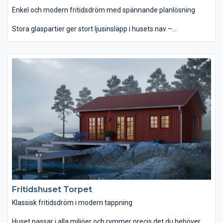
Enkel och modern fritidsdröm med spännande planlösning
Stora glaspartier ger stort ljusinsläpp i husets nav –
sällskapsytorna och köket. Det stora taket breder ut sig som ett
solsegel över uteplatsen, vilket ger ett kaxigt uttryck. Ven har
tre sovrum varav två större med plats för dubbelsäng. Detta
ger huset totalt sex sängplatser. Tre uteplatser är skyddade
med tak och utanför de stora glaspartierna på baksidan. I
allrummet finns det plats för både matbord och soffa/fotöljer.
Slappna av här efter en dag utomhus och passa på att välja till
en braskamin som gör det extra gott att komma in.
Fritidshuset Torpet
Klassisk fritidsdröm i modern tappning
Huset passar i alla miljöer och rymmer precis det du behöver