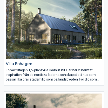
umgänge.
Villa Enhagen
En väl tilltagen 1,5-plansvilla i ladhusstil. Här har vi hämtat
inspiration från de nordiska ladorna och skapat ett hus som
passar lika bra i stadsmiljö som på landsbygden. För dig som
gillar design är denna villa något utöver det vanliga.
Det karakteristiska med Ladhus är att de ska smälta fint in i
miljön. Oberoende av var ett Ladhus byggs och hur exteriören
utformas, ska det kännas lika naturligt som tidlöst. I stad som
på landsbygd. Stående träpanel i fasaden i nedtonade