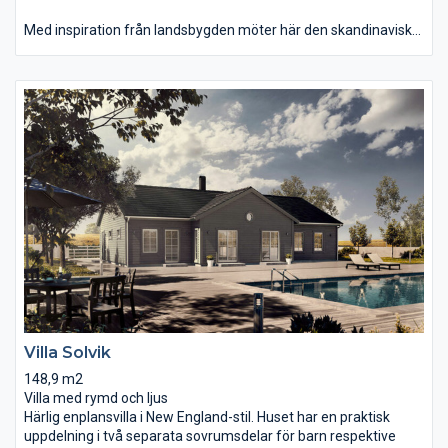
Med inspiration från landsbygden möter här den skandinaviska
arkitekturen den amerikanska. Huset är praktiskt på alla sätt
och vis och rymmer hela fem sovrum, två badrum och fyra
klädkammare. Tvättstugan har en groventré och hänger ihop
fint med badrum och hall - funktionellt! Husets hjärta är de
stora och öppna ytorna som utgör kök, matsal och vardagsrum.
De stora fönstren ger ett fint ljusinsläpp och här kan ni kliva ut i
solen på verandan eller krypa upp i soffan framför en brasa.
För att göra huset ännu mer stiltypiskt - välj till takkupor!
Boyta total: 196,3 m2
Villa Solvik
148,9 m2
Villa med rymd och ljus
Härlig enplansvilla i New England-stil. Huset har en praktisk
uppdelning i två separata sovrumsdelar för barn respektive