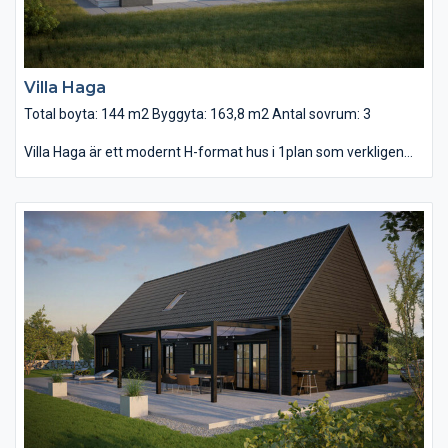
Villa Haga
Total boyta: 144 m2 Byggyta: 163,8 m2 Antal sovrum: 3
Villa Haga är ett modernt H-format hus i 1plan som verkligen
tar för sig! Huset har ett stort master bedroom med tillhörande
walk in closet och med eget badrum. Även två mindre sovrum
och ett arbetsrum/förråd finns där ni själva avgör vad ni vill
göra med dessa – kanske vill ni använda det som hobbyrum,
kontor, barn-rum eller gästrum?
Vill ni ändra på något i planlösningen? Självklart hjälper vi er att
skapa huset så som ni vill ha det! Villa Haga passar in på många
olika tomter och i områden med lite mer moderna hus.