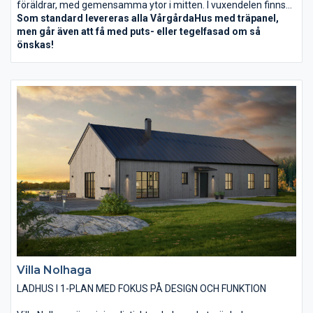
föräldrar, med gemensamma ytor i mitten. I vuxendelen finns
master bedroom med egen klädkammare och bad. I
Som standard levereras alla VårgårdaHus med träpanel,
ungdomsdelen finns tre sovrum, allrum och bad. Köket och
men går även att få med puts- eller tegelfasad om så
vardagsrummet hänger ihop och har rejält med ljusinsläpp och
önskas!
rymd tack vare stora fönster och ryggåstak.
Villa Nolhaga
LADHUS I 1-PLAN MED FOKUS PÅ DESIGN OCH FUNKTION