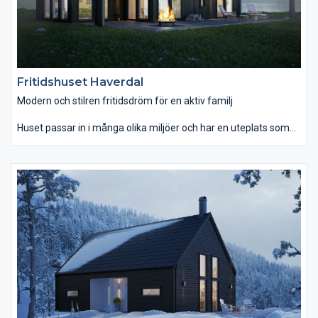
Fritidshuset Haverdal
Modern och stilren fritidsdröm för en aktiv familj
Huset passar in i många olika miljöer och har en uteplats som
delvis är under tak. Den stora sällskapsytan bjuder på vacker
utsikt genom de stora fönstren. Haverdal har två stora sovrum
med plats för dubbelsängar och ett stort sällskapsrum med
kök, matplats och plats för soffa/fotöljer. Huset är stilrent och
modernt i sin enkelhet och uteplatsen ger bra med utrymme
för grillmiddagar, utomhusträning och närhet till naturen. Följ
årstiderna genom de stora fönstren och njut av en varm brasa
under årets kallare månader.