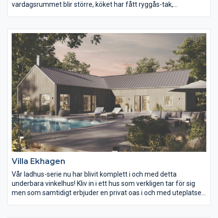
vardagsrummet blir större, köket har fått ryggås-tak,
sovrummen har egna klädkammare och den invändiga
takhöjden ligger här på luftiga 2,60 meter. De stora fönstren har
ett mer avskalat uttryck, vilket gör att huset får ett underbart
ljusinsläpp! Samlas runt köksön på middagsbjudningen, njut av
utsikten från vardagsrummet och låt groventrén och
tvättstugan svälja vardagens smutsiga stövlar.
Villa Ekhagen
Vår ladhus-serie nu har blivit komplett i och med detta
underbara vinkelhus! Kliv in i ett hus som verkligen tar för sig
men som samtidigt erbjuder en privat oas i och med uteplatsen
som blir i vinkeln. Huset har 3-4 sovrum, 2 badrum, stora öppna
sällskapsytor och en luftig och ljus känsla. Här får hela familjen