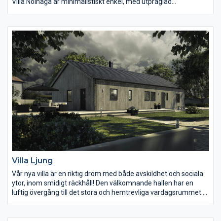
Villa Nolhaga är minimalistiskt enkel, med utpräglad
materialkänsla i skandinavisk design. Den indragna takfoten,
fönstren och dörrarna med smala foder och lister bidrar till
husets speciella karaktär. I hallen möts man av en öppen och
välkomnande känsla. I anslutning till hallen finns ett mindre
badrum med dusch och till höger om hallen ligger de två mindre
sovrummen. Här finns möjlighet att skapa barnrum, hemma-
kontor eller plats för hobbyprojekt! Anpassa planlösningen
efter era behov och önskemål.
Boyta: 138,1 m2
Villa Ljung
Vår nya villa är en riktig dröm med både avskildhet och sociala
ytor, inom smidigt räckhåll! Den välkomnande hallen har en
luftig övergång till det stora och hemtrevliga vardagsrummet.
Härifrån kan du också öppna altandörren och låta trädgårdens
dofter hitta in. Den öppna planlösningen mellan kök och
vardagsrum ger ett härligt stort rum, perfekt för socialt