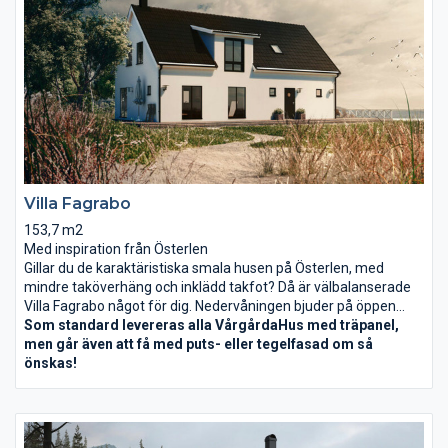
färgskalor ger dess karaktär som skapar lugn och harmoni.
Ladhuset är minimalistiskt enkel med mycket känsla för
materialet. Indragen takfot, fönster och dörrar med smala
foder bidrar till husets speciella karaktär.
Villa Fagrabo
153,7 m2
Med inspiration från Österlen
Gillar du de karaktäristiska smala husen på Österlen, med
mindre taköverhäng och inklädd takfot? Då är välbalanserade
Villa Fagrabo något för dig. Nedervåningen bjuder på öppen
planlösning och rundgång i kök och vardagsrum. Hallen är ljus
Som standard levereras alla VårgårdaHus med träpanel,
och välkomnande. Övervåningen med sitt charmiga snedtak
men går även att få med puts- eller tegelfasad om så
kan du forma och inreda som du vill. Sovrum, allrum, ateljé …
önskas!
Det är du som bestämmer.