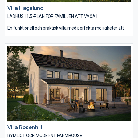
Villa Hagalund
LADHUS I 1,5-PLAN FÖR FAMILJEN ATT VÄXA I
En funktionell och praktisk villa med perfekta möjligheter att
växa i. Hagalund Innehåller 3 sovrum, vardagsrum och gott om
förvaringsutrymmen! Övervåningen är initialt oinredd. Vill man
så går det så klart alldeles utmärkt att köpa huset komplett
inrett, men tanken är att detta är ett hus för den lilla familjen
att kunna växa i. Köket och umgängesytorna har vackert ryggås
tak vilket ger luft och rymd till den öppna planlösningen. Njut av
årets alla årstider ute på altanen eller inomhus genom de stora
fönstren!
Ändra stilen på huset genom att byta t.ex paneltyp, fasad, färg
på fönster eller ändra takets utförande och färg.
Boyta entréplan: 138,1 m2 Boyta övre plan: 59,2 m2 (oinrett)
Villa Rosenhill
RYMLIGT OCH MODERNT FARMHOUSE