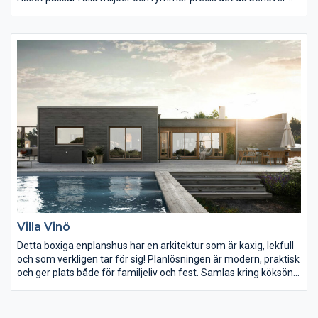
för avkoppling, goda middagar och plats för familj och vänner.
Här kan du njuta av årets alla årstider och väder. Torpet har 3
sovrum varav ett större och rymmer totalt 4 sängplatser. Kök
och allrum hänger ihop och här finns gott om plats för
umgänge med familj och vänner. Den tidlösa designen ger ett
hus med ett uttryck som varar länge.Längs med baksidan finns
det gott om plats för uteplats och grill.
Villa Vinö
Detta boxiga enplanshus har en arkitektur som är kaxig, lekfull
och som verkligen tar för sig! Planlösningen är modern, praktisk
och ger plats både för familjeliv och fest. Samlas kring köksön
och vardagsrummet och njut av kvällsolen oavsett årstid.
Öppna upp mot den underbara uteplatsen och lår inne bli ute
under årets varma månader! Huset är praktiskt på många sätt