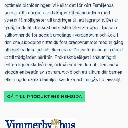
optimala planlösningen. Vi kallar det för vårt Familjehus,
som är ett koncept där du köper ett standardhus med
ytterst få möjligheter till ändringar till ett lägre pris. Det är
tydligt indelat i tre sektioner. Mittdelen är öppen, ljus och
välkomnande för socialt umgänge i vardagsrum och kök. I
den ena sidodelen hittar du föräldrasovrummet med tillgång
till eget badrum och klädkammare. Dessutom når man direkt
ut till trädgården härifrån. Praktiskt beläget i ansutning till
entrén ligger klädvården, också med en dörr ut. Den andra
sidodelen består av sovrum, wc/d och ett allrum där barnen
eller ungdomarna i familjen kan leka och umgås lite avskiljt.
GÅ TILL PRODUKTENS HEMSIDA