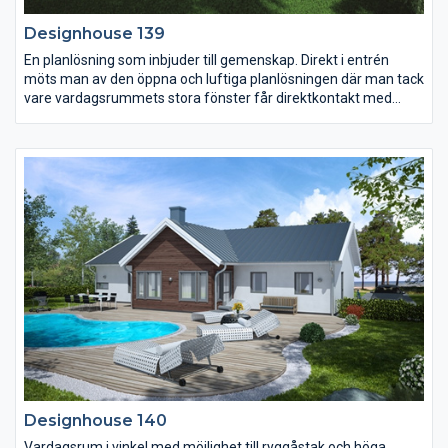
Designhouse 139
En planlösning som inbjuder till gemenskap. Direkt i entrén
möts man av den öppna och luftiga planlösningen där man tack
vare vardagsrummets stora fönster får direktkontakt med
trädgården och naturen. Här finns plats för alla
sinnesstämningar och utrymme för både arbete och
avkoppling.
Vardagsrummets ryggåstak ger en härlig rymd och skapar en
ljus och luftig stämning. Kort sagt - ett hem att leva i.
Designhouse 140
Vardagsrum i vinkel med möjlighet till ryggåstak och höga