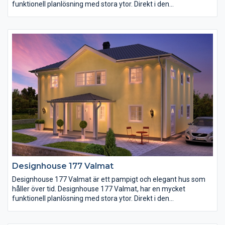
funktionell planlösning med stora ytor. Direkt i den
välkomnande entrén slås man av rymden uppåt och den öppna
planlösningen. På bottenplan finner du ett stort och väl
genomtänkt kök där familj och vänner kan samlas kring
matlagningen. I direkt anslutning ligger vardagsrummet med
härligt ljusinsläpp från tre olika väderstreck. Här finns möjlighet
att få ett lugnt och avskiljt bibliotek eller ytterligare ett sovrum
för den större familjen. På överplan ligger de övriga
sovrummen med väl tilltagna ytor, förvaring, badrum och så
allrummet som är mer privat än umgängesytorna på
bottenplan.
Designhouse 177 Valmat
Designhouse 177 Valmat är ett pampigt och elegant hus som
håller över tid. Designhouse 177 Valmat, har en mycket
funktionell planlösning med stora ytor. Direkt i den
välkomnande entrén slås man av rymden uppåt och den öppna
planlösningen. På bottenplan finner du ett stort och väl