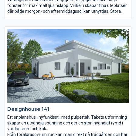
fönster för maximalt ljusinsläpp. Vinkeln skapar fina uteplatser
där både morgon- och eftermiddagssol kan utnyttjas. Stora
sociala ytor där matlagning i det rymliga köket ändå inte stör
aktiviteterna i vardagsrummet. Barnen kan få ett alldeles eget
allrum för lek och stoj med kompisarna.
Designhouse 141
Ett enplanshus i nyfunkisstil med pulpettak. Takets utformning
skapar en utvändig spänning och ger en stor invändigt rymd i
vardagsrum och kök.
Från föräldrasovrummet kan man direkt nå trädgården och har