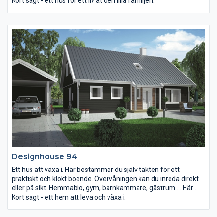
Kort sagt - ett hus för ett liv åt den lilla familjen.
Designhouse 94
Ett hus att växa i. Här bestämmer du själv takten för ett
praktiskt och klokt boende. Övervåningen kan du inreda direkt
eller på sikt. Hemmabio, gym, barnkammare, gästrum.... Här
finns många möjligheter.
Kort sagt - ett hem att leva och växa i.