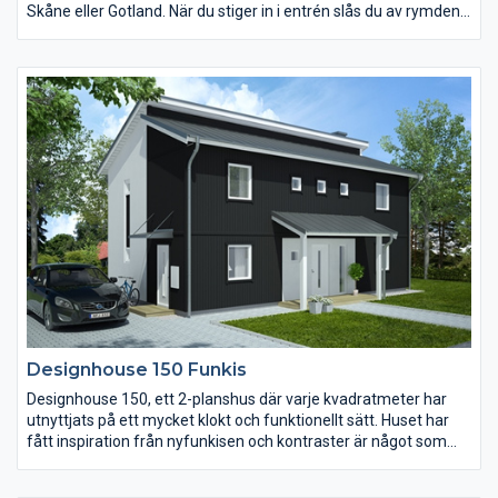
Skåne eller Gotland. När du stiger in i entrén slås du av rymden
och öppenheten i huset. Det stora och ljusa rummet för
samvaro har fin kontakt med köket, där det varken blir för
bullrigt eller för avskiljt. Samvaron har i och med vinkeln på
baksidan fönster i tre väderstreck. På var sitt håll av vinkeln blir
också naturliga uteplatser, där du kan utnyttja både morgon-
och kvällssolen.
Designhouse 150 Funkis
Designhouse 150, ett 2-planshus där varje kvadratmeter har
utnyttjats på ett mycket klokt och funktionellt sätt. Huset har
fått inspiration från nyfunkisen och kontraster är något som
tydligt skapar liv i fasaden. Kanske något för den moderna
familjen som vågar ta ut svängarna? Stora sociala ytor att