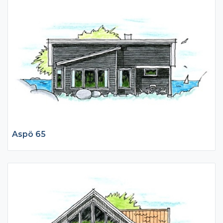
genomtänkt kök där familj och vänner kan samlas kring
matlagningen. I direkt anslutning ligger vardagsrummet med
härligt ljusinsläpp från tre olika väderstreck. Här finns möjlighet
att få ett lugnt och avskiljt bibliotek eller ytterligare ett sovrum
för den större familjen. På överplan ligger de övriga
sovrummen med väl tilltagna ytor, förvaring, badrum och så
allrummet som är mer privat än umgängesytorna på
bottenplan.
Aspö 65