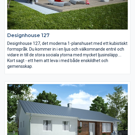
Designhouse 127
Designhouse 127, det moderna 1-planshuset med ett kubistiskt
formspråk. Du kommer in i en ljus och välkomnande entré och
vidare in till de stora sociala ytorna med mycket ljusinsläpp.
Köket är luftigt och praktiskt och har en köksö som blir en
Kort sagt - ett hem att leva i med både enskildhet och
naturlig plats för familjen att samlas vid. Från vardagsrummet
gemensskap.
nås uteplatsen som är skyddad från väder och vind. Den lyxiga
föräldradelen bestående av sovrum, dressingroom och badrum
har även den en egen urgång till uteplatsen. I den andra
sovrumsdelen finns ett allrum som kan användas som lekrum
för barnen.