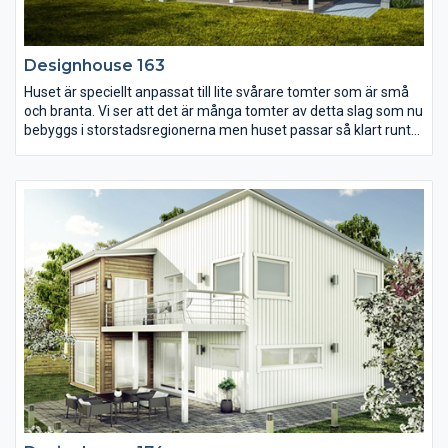
Designhouse 163
Huset är speciellt anpassat till lite svårare tomter som är små
och branta. Vi ser att det är många tomter av detta slag som nu
bebyggs i storstadsregionerna men huset passar så klart runt
om i Sverige. Det är smakfullt och funktionalistiskt utformat
med stora ljusinsläpp. Entréplan inbjuder till samvaro och
matlagning medan man hittar de mer privata rummen en
trappa ner. Fina skjutpartier öppnar upp mot trädgården och
balkongen. Under balkongen skapas även en skyddad uteplats
som nås från föräldrasovrummet och allrummet. För den som
jobbar hemifrån är kontoret ett stort plus.