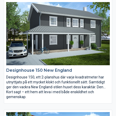
umgås på med en möjlighet att gå en trappa upp och söka den
privata avskildheten.
Kort sagt – ett hem att leva i med både enskildhet och
gemenskap.
Designhouse 150 New England
Designhouse 150, ett 2-planshus där varje kvadratmeter har
utnyttjats på ett mycket klokt och funktionellt sätt. Samtidigt
ger den vackra New England-stilen huset dess karaktär. Den
stiltypiska verandan ger tillfälle till att sitta och njuta av många
Kort sagt – ett hem att leva i med både enskildhet och
härliga sommarkvällar. Stora sociala ytor att umgås på med en
gemenskap.
möjlighet att gå en trappa upp och söka den privata
avskildheten.