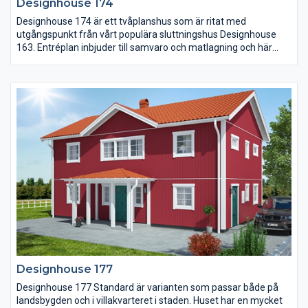
Designhouse 174
Designhouse 174 är ett tvåplanshus som är ritat med
utgångspunkt från vårt populära sluttningshus Designhouse
163. Entréplan inbjuder till samvaro och matlagning och här
öppnar skjutdörrspartier upp mot trädgården. I och med
balkongen ovanför blir uteplatsen delvis skyddad från väder
och vind. En trappa upp finns de mer privata rummen med ett
tillhörande allrum. Föräldrasovrummet har ett stort
dressingroom och fina pardörrar som leder ut till balkongen,
som även nås från allrummet. Det går att få antingen fyra
sovrum eller tre sovrum plus exempelvis ett hemmakontor.
Designhouse 177
Designhouse 177 Standard är varianten som passar både på
landsbygden och i villakvarteret i staden. Huset har en mycket