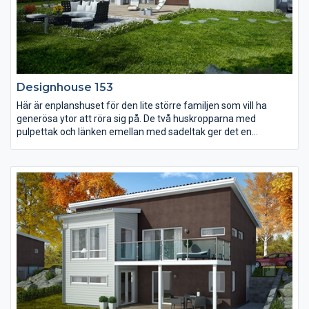
Designhouse 153
Här är enplanshuset för den lite större familjen som vill ha
generösa ytor att röra sig på. De två huskropparna med
pulpettak och länken emellan med sadeltak ger det en
intressant prägel. Det blir en naturlig avskärmad uteplats i
mitten av huset där det finns möjlighet att få sitt egna orangeri
med exotiska växter. Den ena huskroppen är av privat karaktär
som exempelvis kan bli en ungdomsdel. Föräldrasovrummet
har en egen tillhörande klädkammare och badrum - för din
vardagslyx.