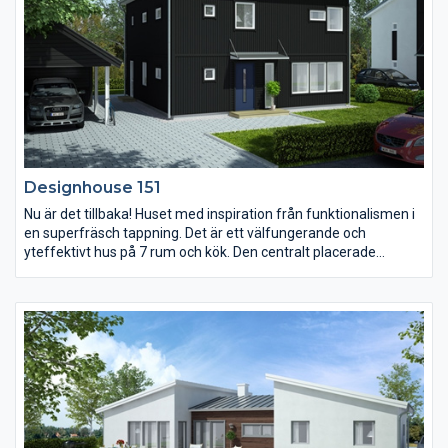
Designhouse 151
Nu är det tillbaka! Huset med inspiration från funktionalismen i
en superfräsch tappning. Det är ett välfungerande och
yteffektivt hus på 7 rum och kök. Den centralt placerade
trappan skapar fina rörelsemöjligheter i huset. Köket och
vardagsrummet är husets hjärta som inbjuder till matlagning
och umgänge. Föräldrasovrummet har en lyxig direktkontakt
med ett dressingroom och ett stort badrum på övre plan. Där
har du även plats för hemmakontoret.