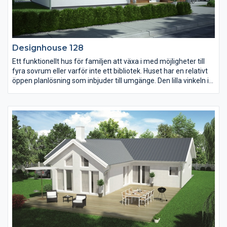
Designhouse 128
Ett funktionellt hus för familjen att växa i med möjligheter till
fyra sovrum eller varför inte ett bibliotek. Huset har en relativt
öppen planlösning som inbjuder till umgänge. Den lilla vinkeln i
köket ger en fin matplats och fasaden sin karaktär. Variationen
av puts och panel skapar ett spännande materialmöte som
ligger rätt i tiden.