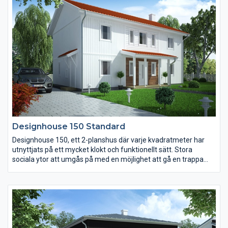
Designhouse 150 Standard
Designhouse 150, ett 2-planshus där varje kvadratmeter har
utnyttjats på ett mycket klokt och funktionellt sätt. Stora
sociala ytor att umgås på med en möjlighet att gå en trappa
upp och söka den privata avskildheten. Detta hus kan med små
medel göras om till just den stil som ligger dig varmast om
hjärtat.
Kort sagt – ett hem att leva i med både enskildhet och
gemenskap.