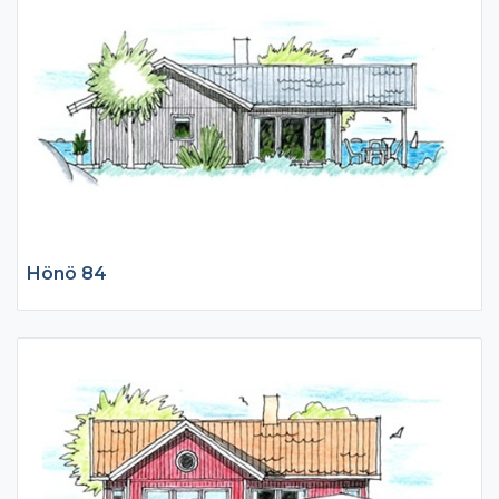
Hönö 84