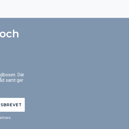
 och
jlboxen. Där
råd samt ger
TSBREVET
rtners.