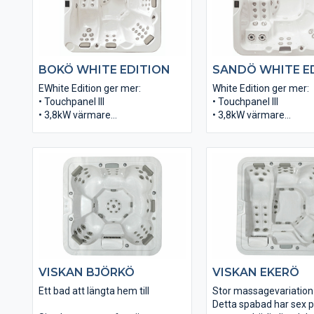
BOKÖ WHITE EDITION
SANDÖ WHITE E
EWhite Edition ger mer:
White Edition ger mer:
• Touchpanel III
• Touchpanel III
• 3,8kW värmare
• 3,8kW värmare
• Dual Speed pump
• Dual Speed pump
• ACS reningssystem
• ACS reningssystem
• Helvit skalskiva
• Helvit skalskiva
• Vita jets
• Vita jets
• Svart eller ljus alumipanel med
• Svart eller ljus alum
inbyggd LED belysning
inbyggd LED belysning
• Weather Shield lock i grått eller
• Weather Shield lock i g
svart
svart
VISKAN BJÖRKÖ
VISKAN EKERÖ
Ett bad att längta hem till
Stor massagevariation
Detta spabad har sex p