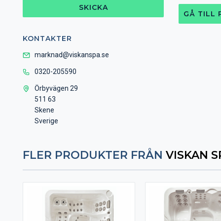
SKICKA
GÅ TILL
KONTAKTER
marknad@viskanspa.se
0320-205590
Örbyvägen 29
511 63
Skene
Sverige
FLER PRODUKTER FRÅN
VISKAN S