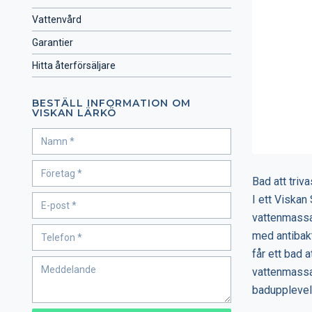
Vattenvård
Garantier
Hitta återförsäljare
BESTÄLL INFORMATION OM
VISKAN LÄRKÖ
Bad att triva
I ett Viskan
vattenmassag
med antibakt
får ett bad a
vattenmassag
badupplevels