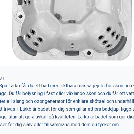
s i
 Spa Lärkö får du ett bad med riktbara massagejets för skön och
e. Du får belysning i fast eller växlande sken och du får ett v
eriell slang och ozongenerator för enklare skötsel och underhåll.
tt trivas i. Lärkö är badet för dig som gillar ett bra baddjup, liggp
e, utan att göra avkall på kvaliteten. Lärkö är badet som ger d
er för dig själv eller tillsammans med dem du tycker om.