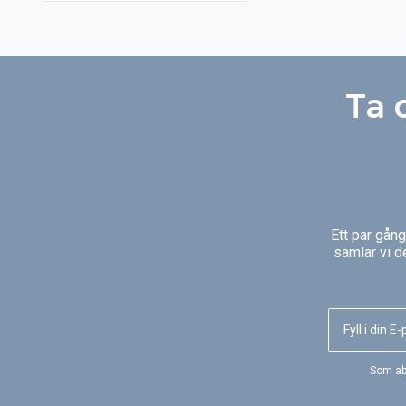
Med vår spatunna slipper du
planeringen med att fylla på
vatten och elda för varmvatten
vid varje bad, det är alltid klart för
ett varmt och avkopplande
Ta 
spontanbad. Spatunnan behövs
heller inte tömmas efter bad
utan vattenbyte behöver göras
endast 3–4 gånger per år.
Ett par gån
samlar vi d
Som ab