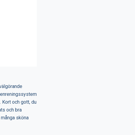
 välgörande
attenreningssystem
 Kort och gott, du
lats och bra
ig många sköna