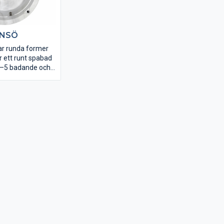
ONSÖ
lar runda former
r ett runt spabad
4–5 badande och
s-/barnsäte.
iktbara
ampa och
ax under
m lyser upp
ka färger. Viskan
tat med separat
p för tyst och bra