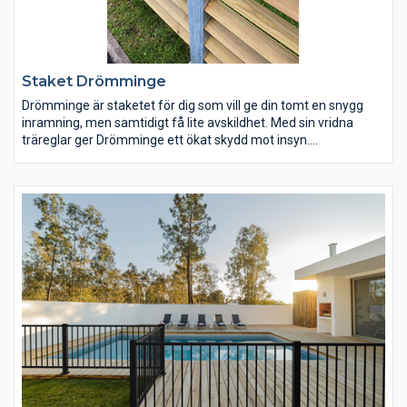
Staket Drömminge
Drömminge är staketet för dig som vill ge din tomt en snygg
inramning, men samtidigt få lite avskildhet. Med sin vridna
träreglar ger Drömminge ett ökat skydd mot insyn.
Staketstolparna är varmgalvaniserade, underhållsfria och har
utskurna hål för 2-tums träreglar. Monteringen är mycket enkel.
Drömminge kan beställas i fem olika höjder och finns även i
svart, grå eller vit väderbeständig lack.