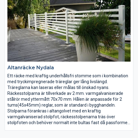
Altanräcke Nydala
Ett räcke med kraftig underhållsfri stomme som i kombination
med tryckimpregnerade träreglar ger lång livslängd.
Träreglarna kan laseras eller målas till önskad nyans.
Räckesstolparna är tillverkade av 2 mm. varmgalvaniserade
stålrör med yttermått 70x70 mm. Hålen är anpassade för 2
tums(45x45mm) reglar, som är standard i bygghandeln.
Stolparna förankras i altangolvet med en kraftig
varmgalvaniserad stolpfot, räckesstolpenarna träs över
stolpfoten och behöver normalt inte bultas fast då passformen
är mycket exakt. Hålens metallflik viks ner, därefter träs regeln
igenom hålet och fästs underifrån med en träskruv.