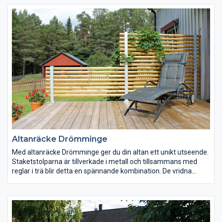
Altanräcke Drömminge
Med altanräcke Drömminge ger du din altan ett unikt utseende.
Staketstolparna är tillverkade i metall och tillsammans med
reglar i trä blir detta en spännande kombination. De vridna
träreglarna minskar insynen och gör räcket extra lämpligt som
avskärmning. Monteringen sker mycket snabbt och smidigt,
och på plats får du ett räcke som dina grannar garanterat
kommer slänga avundsjuka blickar på!