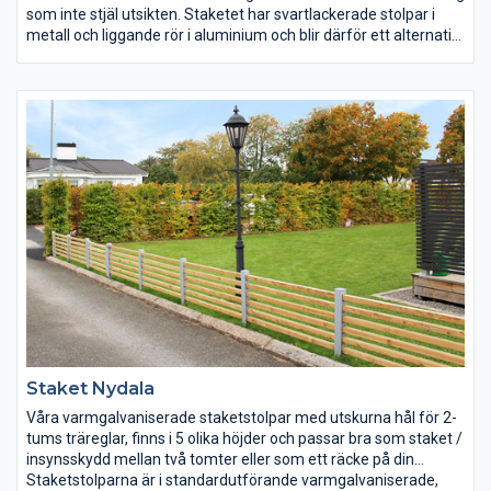
som inte stjäl utsikten. Staketet har svartlackerade stolpar i
metall och liggande rör i aluminium och blir därför ett alternativ
helt fritt från underhåll! Staket Lerdala bidrar med sina raka och
strama linjer till ett modernt intryck, som passar extra bra i
funktionalistiska miljöer.
Staket Nydala
Våra varmgalvaniserade staketstolpar med utskurna hål för 2-
tums träreglar, finns i 5 olika höjder och passar bra som staket /
insynsskydd mellan två tomter eller som ett räcke på din
uteplats.
Staketstolparna är i standardutförande varmgalvaniserade,