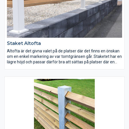
Staket Altofta
Altofta är det givna valet på de platser där det finns en önskan
om en enkel markering av var tomtgränsen går. Staketet har en
lägre höjd och passar därför bra att sättas på platser där en
lågmarkering önskas eller exempelvis uppe på en lägre mur.
Altofta finns i två olika höjder med två eller tre liggande, vridna
reglar.