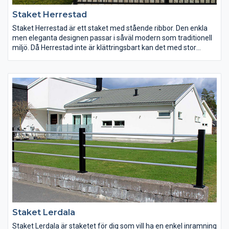
Staket Herrestad
Staket Herrestad är ett staket med stående ribbor. Den enkla
men eleganta designen passar i såväl modern som traditionell
miljö. Då Herrestad inte är klättringsbart kan det med stor
fördel användas som staket kring poolen. Herrestad byggs
enkelt ihop av stolpar och färdiga sektioner, som kapas till
önskad längd. Sektionerna träs sedan in i förutskurna hål i
stolpen och skruvas därefter fast.
Staket Lerdala
Staket Lerdala är staketet för dig som vill ha en enkel inramning