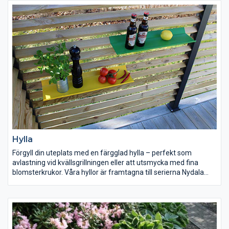
Hylla
Förgyll din uteplats med en färgglad hylla – perfekt som
avlastning vid kvällsgrillningen eller att utsmycka med fina
blomsterkrukor. Våra hyllor är framtagna till serierna Nydala
och Drömminge, men fungerar egentligen till alla
konstruktioner som bygger på 45x45 mm träreglar. Finns i
färgerna grönt, gult, svart och galvat.