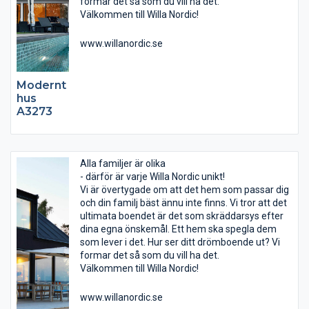
formar det så som du vill ha det.
Välkommen till Willa Nordic!
www.willanordic.se
Modernt
hus
A3273
Alla familjer är olika
- därför är varje Willa Nordic unikt!
Vi är övertygade om att det hem som passar dig
och din familj bäst ännu inte finns. Vi tror att det
ultimata boendet är det som skräddarsys efter
dina egna önskemål. Ett hem ska spegla dem
som lever i det. Hur ser ditt drömboende ut? Vi
formar det så som du vill ha det.
Välkommen till Willa Nordic!
www.willanordic.se