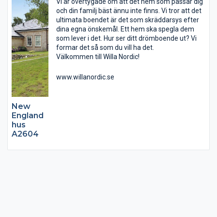
Vi är övertygade om att det hem som passar dig
och din familj bäst ännu inte finns. Vi tror att det
ultimata boendet är det som skräddarsys efter
dina egna önskemål. Ett hem ska spegla dem
som lever i det. Hur ser ditt drömboende ut? Vi
formar det så som du vill ha det.
Välkommen till Willa Nordic!
www.willanordic.se
New
England
hus
A2604