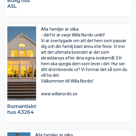
Bolig hus
A5L
Alla familjer är olika
- därför är varje Willa Nordic unikt!
Vi är övertygade om att det hem som passar
dig och din familj bäst ännu inte finns. Vi tror
att det ultimata boendet är det som
skräddarsys efter dina egna önskemål. Ett
hem ska spegla dem som lever i det. Hur ser
ditt drömboende ut? Vi formar det så som du
vill ha det.
Välkommen till Willa Nordic!
www.willanordic.se
Romantiskt
hus A3264
Alla familjer är olika