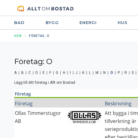
BAD
BYGG
ENERGI
HUS
HEM
FÖRETAG: O
Företag: O
A
|
B
|
C
|
D
|
E
|
F
|
G
|
H
|
I
|
J
|
K
|
L
|
M
|
N
|
O
|
P
|
R
|
S
Lägg till ditt företag i Allt om Bostad
Företag
Företag
Beskrivning
Ollas Timmerstugor
Att bygga i t
AB
tillverkning ä
serieprodukti
efter beställa