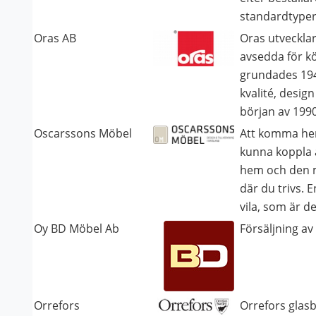
standardtyper
Oras AB
Oras utvecklar
avsedda för k
grundades 194
kvalité, desig
början av 1990
Oscarssons Möbel
Att komma hem
kunna koppla av,
hem och den mi
där du trivs. 
vila, som är de
Oy BD Möbel Ab
Försäljning 
Orrefors
Orrefors glas