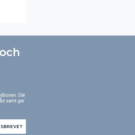
 och
jlboxen. Där
råd samt ger
TSBREVET