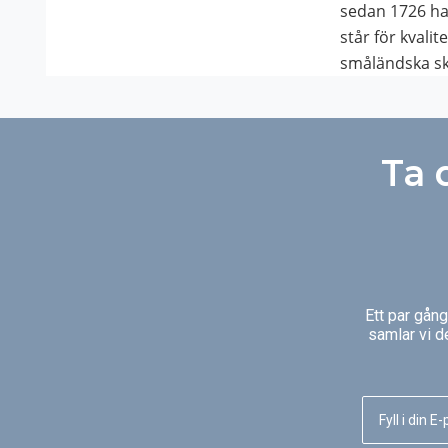
sedan 1726 ha
står för kvali
småländska s
Ta 
Ett par gån
samlar vi d