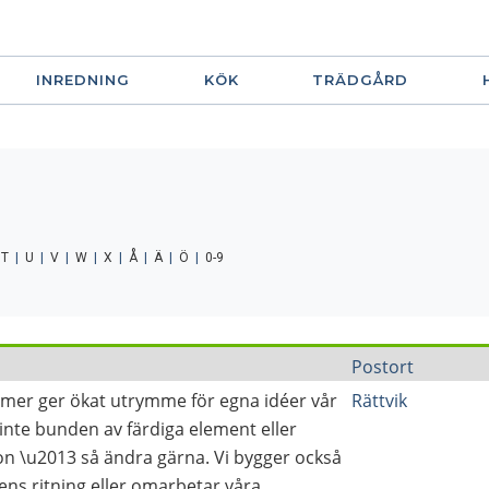
INREDNING
KÖK
TRÄDGÅRD
|
T
|
U
|
V
|
W
|
X
|
Å
|
Ä
|
Ö
|
0-9
Postort
immer ger ökat utrymme för egna idéer vår
Rättvik
r inte bunden av färdiga element eller
on \u2013 så ändra gärna. Vi bygger också
rens ritning eller omarbetar våra