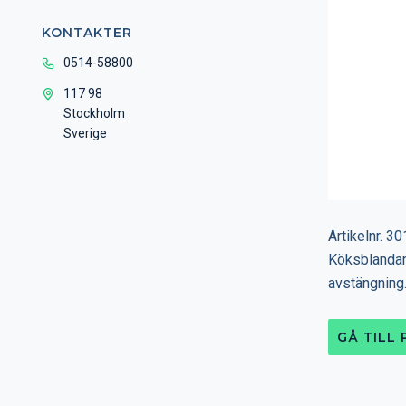
KONTAKTER
0514-58800
117 98
Stockholm
Sverige
Artikelnr. 
Köksblandar
avstängning
GÅ TILL