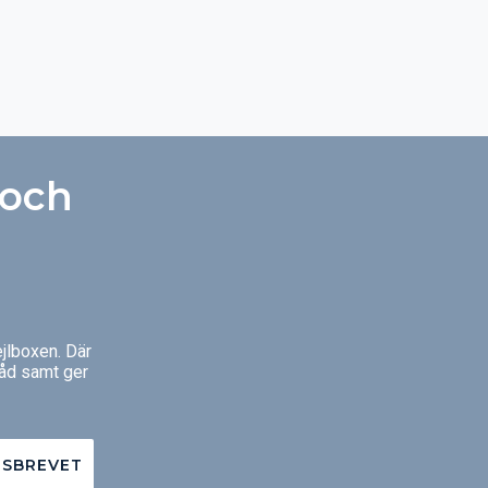
 och
jlboxen. Där
råd samt ger
TSBREVET