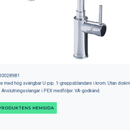
3010028981
e med hög svängbar U-pip. 1-greppsblandare i krom. Utan disk
. Anslutningsslangar i PEX medföljer. VA-godkänd.
 PRODUKTENS HEMSIDA