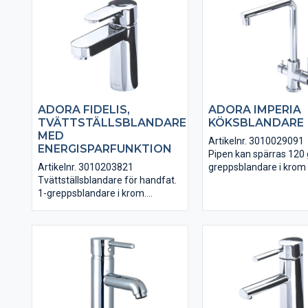
och handdusch med hjälp av
omkastaren i handtaget.
Energisparfunktionen och
hetvattenspärr. Sintef-godkänd.
Krom.
ADORA FIDELIS,
ADORA IMPERIA
TVÄTTSTÄLLSBLANDARE
KÖKSBLANDARE
MED
Artikelnr. 3010029091
ENERGISPARFUNKTION
Pipen kan spärras 120 
Artikelnr. 3010203821
greppsblandare i kro
Tvättställsblandare för handfat.
diskmaskins-avstängni
1-greppsblandare i krom.
Anslutningsslangar i PE
Energisparfunktion.
Sintef-godkänd.
Anslutningsslangar i PEX ingår.
VA-godkänd.