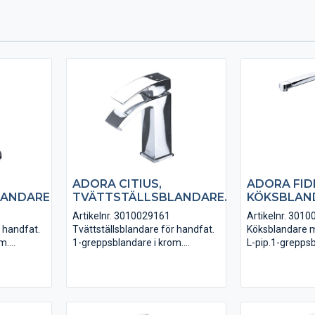
ADORA CITIUS,
ADORA FID
LANDARE
TVÄTTSTÄLLSBLANDARE.
KÖKSBLAN
Artikelnr. 3010029161
Artikelnr. 301
r handfat.
Tvättställsblandare för handfat.
Köksblandare 
m.
1-greppsblandare i krom.
L-pip.1-grepps
X ingår.
Anslutningsslangar i PEX ingår.
med energispar
VA-godkänd.
diskmaskins-av
Anslutningsslan
VA-godkänd.