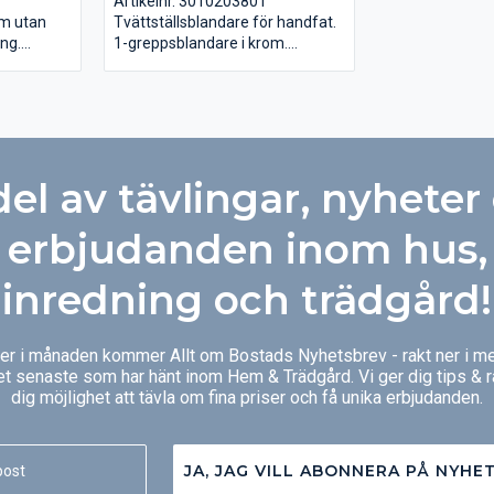
Artikelnr. 3010203801
om utan
Tvättställsblandare för handfat.
ng.
1-greppsblandare i krom.
X ingår.
Anslutningsslangar i PEX ingår.
VA-godkänd.
del av tävlingar, nyheter
erbjudanden inom hus,
inredning och trädgård!
ger i månaden kommer Allt om Bostads Nyhetsbrev - rakt ner i me
et senaste som har hänt inom Hem & Trädgård. Vi ger dig tips & 
dig möjlighet att tävla om fina priser och få unika erbjudanden.
JA, JAG VILL ABONNERA PÅ NYHE