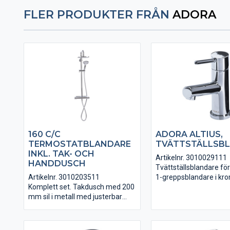
FLER PRODUKTER FRÅN
ADORA
160 C/C
ADORA ALTIUS,
TERMOSTATBLANDARE
TVÄTTSTÄLLSB
INKL. TAK- OCH
Artikelnr. 3010029111
HANDDUSCH
Tvättställsblandare fö
Artikelnr. 3010203511
1-greppsblandare i kro
Komplett set. Takdusch med 200
Anslutningsslangar i PE
mm sil i metall med justerbar
VA-godkänd.
duschstång. Duschslang med
Antitwist och enstrålig
handduschsil. Växla mellan tak-