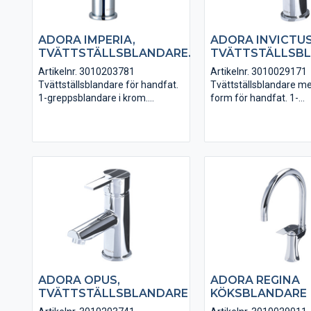
ADORA IMPERIA,
ADORA INVICTUS
TVÄTTSTÄLLSBLANDARE.
TVÄTTSTÄLLSBL
Artikelnr. 3010203781
Artikelnr. 3010029171
Tvättställsblandare för handfat.
Tvättställsblandare me
1-greppsblandare i krom.
form för handfat. 1-
Anslutningsslangar i PEX ingår.
greppsblandare i krom.
VA-godkänd.
Anslutningsslangar i PE
VA-godkänd.
ADORA OPUS,
ADORA REGINA
TVÄTTSTÄLLSBLANDARE
KÖKSBLANDARE