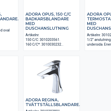
,
ADORA OPUS, 150 C/C
ADORA OPU
ANDARE.
BADKARSBLANDARE
TERMOSTA
MED
MED
DUSCHANSLUTNING
DUSCHANS
d oval
Artikelnr.
Artikelnr. 301
150 C/C: 3010203561.
1/2” anslutnin
X ingår.
160 C/C*: 3010030232
undersida. Ene
och hetvattensp
1/2” anslutning för duschslang
godkänd. Krom
på blandarens undersida. Växla
mellan bad- och duschläge med
hjälp av omkastaren i handtaget.
Täckkåpor ingår. Kan
kompletteras med excenter
(Iingår ej) för att ansluta till 160
C/C. Energisparfunktion och
hetvattenspärr. VA-godkänd.
Krom.
ADORA REGINA,
TVÄTTSTÄLLSBLANDARE.