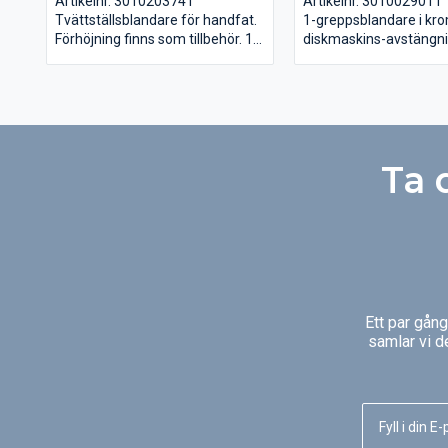
Artikelnr. 3010203741
Artikelnr. 3010029011
Tvättställsblandare för handfat.
1-greppsblandare i kr
Förhöjning finns som tillbehör. 1-
diskmaskins-avstängni
greppsblandare i krom.
Anslutningsslangar i PE
Anslutningsslangar i PEX ingår.
VA-godkänd.
VA-godkänd.
Ta 
Ett par gån
samlar vi d