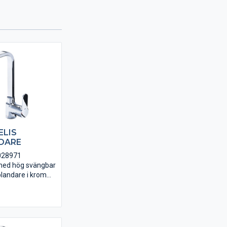
ELIS
DARE
0028971
med hög svängbar
blandare i krom
funktion utan
stängning.
gar i PEX ingår.