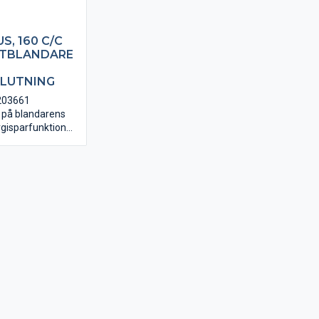
S, 160 C/C
TBLANDARE
LUTNING
0203661
g på blandarens
rgisparfunktion
ärr. Sintef-
.