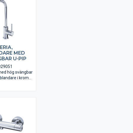
ERIA,
DARE MED
BAR U-PIP
0029051
med hög svängbar
blandare i krom
ns-avstängning.
gar i PEX ingår.