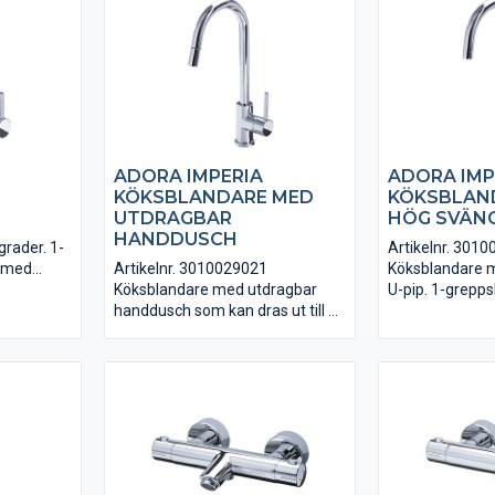
ADORA IMPERIA
ADORA IMP
KÖKSBLANDARE MED
KÖKSBLAN
UTDRAGBAR
HÖG SVÄNG
HANDDUSCH
grader. 1-
Artikelnr. 301
m med
Artikelnr. 3010029021
Köksblandare 
ng.
Köksblandare med utdragbar
U-pip. 1-grepps
X ingår.
handdusch som kan dras ut till 70
utan diskmaski
cm. Hög svängbar U-pip. 1-
Anslutningsslan
greppsblandare i krom utan
VA-godkänd.
diskmaskins-avstängning.
Anslutningsslangar i PEX ingår.
VA-godkänd.