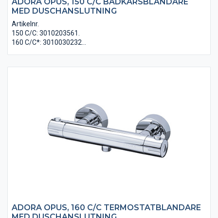
ADORA OPUS, 150 C/C BADKARSBLANDARE
MED DUSCHANSLUTNING
Artikelnr.
150 C/C: 3010203561.
160 C/C*: 3010030232
1/2” anslutning för duschslang på blandarens undersida. Växla
mellan bad- och duschläge med hjälp av omkastaren i
handtaget. Täckkåpor ingår. Kan kompletteras med excenter
(Iingår ej) för att ansluta till 160 C/C. Energisparfunktion och
hetvattenspärr. VA-godkänd. Krom.
ADORA OPUS, 160 C/C TERMOSTATBLANDARE
MED DUSCHANSLUTNING