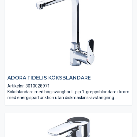
ADORA FIDELIS KÖKSBLANDARE
Artikelnr. 3010028971
Köksblandare med hög svängbar L-pip.1-greppsblandare i krom
med energisparfunktion utan diskmaskins-avstängning.
Anslutningsslangar i PEX ingår. VA-godkänd.