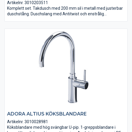
Artikelnr. 3010203511
Komplett set. Takdusch med 200 mm sil i metall med justerbar
duschstång. Duschslang med Antitwist och enstrålig
handduschsil. Växla mellan tak- och handdusch med hjälp av
omkastaren i handtaget. Energisparfunktionen och
hetvattenspärr. Sintef-godkänd. Krom.
ADORA ALTIUS KÖKSBLANDARE
Artikelnr. 3010028981
Köksblandare med hög svängbar U-pip. 1-greppsblandare i