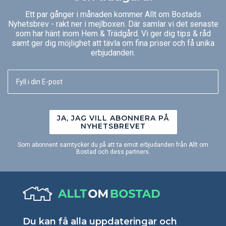
Ett par gånger i månaden kommer Allt om Bostads
Nyhetsbrev - rakt ner i mejlboxen. Där samlar vi det senaste
som har hänt inom Hem & Trädgård. Vi ger dig tips & råd
samt ger dig möjlighet att tävla om fina priser och få unika
erbjudanden.
JA, JAG VILL ABONNERA PÅ
NYHETSBREVET
Som abonnent samtycker du på att ta emot erbjudanden från Allt om
Bostad och dess partners.
Du kan få alla uppdateringar och