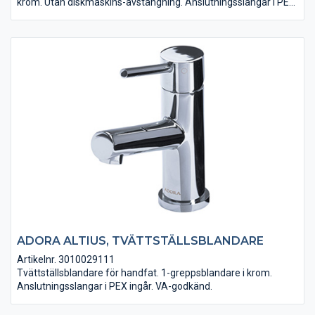
krom. Utan diskmaskins-avstängning. Anslutningsslangar i PEX
medföljer. VA-godkänd.
ADORA ALTIUS, TVÄTTSTÄLLSBLANDARE
Artikelnr. 3010029111
Tvättställsblandare för handfat. 1-greppsblandare i krom.
Anslutningsslangar i PEX ingår. VA-godkänd.