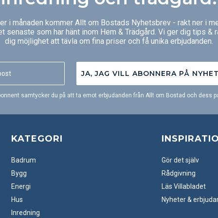
ger i månaden kommer Allt om Bostads Nyhetsbrev - rakt ner i me
et senaste som har hänt inom Hem & Trädgård. Vi ger dig tips & 
dig möjlighet att tävla om fina priser och få unika erbjudanden.
JA, JAG VILL ABONNERA PÅ NYHE
onnent samtycker du på att ta emot erbjudanden från Allt om Bostad och dess pa
KATEGORI
INSPIRATI
Badrum
Gör det själv
Bygg
Rådgivning
Energi
Läs Villabladet
Hus
Nyheter & erbjud
Inredning