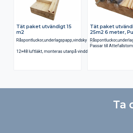
Tät paket utvändigt 15
Tät paket utvänd
m2
25m2 6 meter, Pu
Råspontluckor,underlagspapp,vindskydd,luftläkt.
Råspontluckor,underlag
Passar till Attefallst
12×48 luftläkt, monteras utanpå vindduken
Trekantlist, ovanpå råsponten
12×48 luftläkt, monte
Råspontlucka 0,51m X 1,8m
Trekantlist, ovanpå rå
Råspontlucka 0,51m X 4,2m
Råspontlucka 0,51m X
Vindskyddsfolie
Råspontlucka 0,51m X
Underlagspapp Coverall
Vindskyddsfolie
Underlagspapp Coveral
Ta 