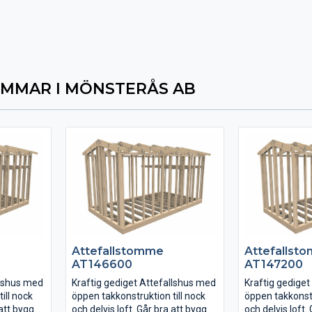
MMAR I MÖNSTERÅS AB
Attefallstomme
Attefallst
AT146600
AT147200
llshus med
Kraftig gediget Attefallshus med
Kraftig gedige
ill nock
öppen takkonstruktion till nock
öppen takkonstr
 att bygga
och delvis loft. Går bra att bygga
och delvis loft.