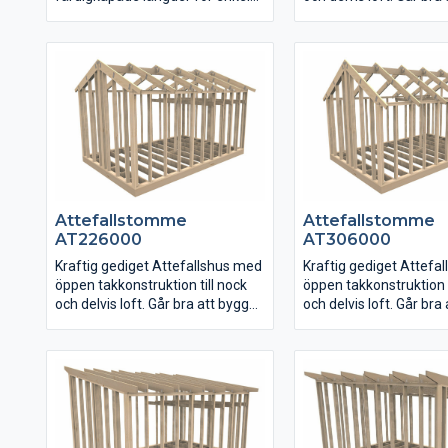
montering. Lösvirkesstomme
utan loftdel också.
kräver lite mer erfarenhet vid
montering än stommar som
Gavelväggarna är snet
kommer i färdiga väggsektioner.
uppreglade i nock med
för limträbalk för enkel
montering av stommar
Attefallstomme
Attefallstomme
AT226000
AT306000
Kraftig gediget Attefallshus med
Kraftig gediget Attefa
öppen takkonstruktion till nock
öppen takkonstruktion t
och delvis loft. Går bra att bygga
och delvis loft. Går bra
utan loftdel också.
utan loftdel också.
Gavelväggarna är snett
Gavelväggarna är snet
uppreglade i nock med upplag
uppreglade i nock med
för limträbalk för enkel
för limträbalk för enkel
montering av stommarna.
montering av stommar