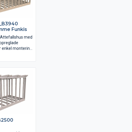
_B3940
omme Funkis
t Attefallshus med
uppreglade
r enkel montering
väggarna är snett
följer
ir monteringen av
ch yttre
lt.
B2500