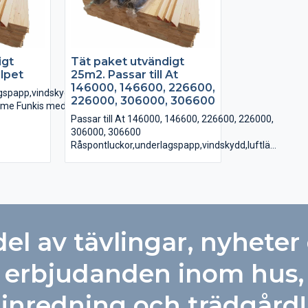
igt
Tät paket utvändigt
lpet
25m2. Passar till At
146000, 146600, 226600,
spapp,vindskydd,luftläkt.
226000, 306000, 306600
omme Funkis med längd 6m
Passar till At 146000, 146600, 226600, 226000,
ras utanpå vindduken
306000, 306600
sponten
Råspontluckor,underlagspapp,vindskydd,luftläkt.
 3,6m
 4,2m
12×48 luftläkt, monteras utanpå vindduken
Trekantlist, ovanpå råsponten
l
Råspontlucka 0,51m X 3,6m
Råspontlucka 0,51m X 4,2m
Vindskyddsfolie
del av tävlingar, nyheter
Underlagspapp Coverall
erbjudanden inom hus,
inredning och trädgård!