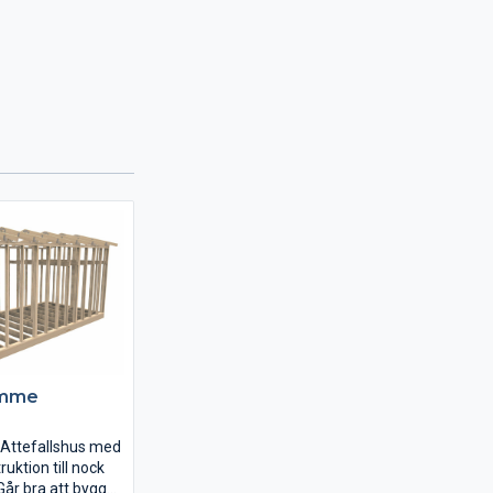
omme
t Attefallshus med
uktion till nock
 Går bra att bygga