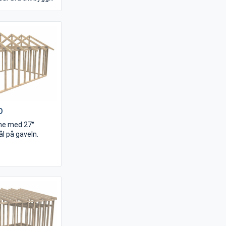
kså.
är snett
ock med upplag
ör enkel
stommarna.
0
me med 27°
ål på gaveln.