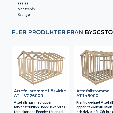
383 33
Mönsterås
Sverige
FLER PRODUKTER FRÅN
BYGGSTO
Attefallstomme Lösvirke
Attefallstomme
AT_LV226000
AT146000
Attefallshus med öppen
Kraftig gediget Attefa
takkonstruktion i nock, levereras i
öppen takkonstruktion t
färdigkapade längder för enkel
och delvis loft. Går bra