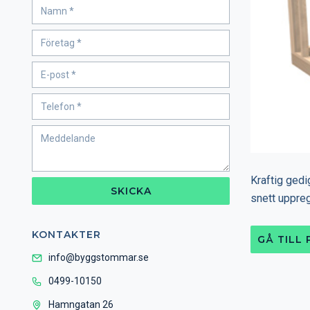
Kraftig ged
SKICKA
snett uppregl
KONTAKTER
GÅ TILL
info@byggstommar.se
0499-10150
Hamngatan 26