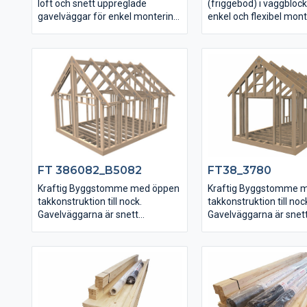
loft och snett uppreglade
(friggebod) i väggbloc
gavelväggar för enkel montering
enkel och flexibel mont
fönster och dörrhålsse
Eftersom gavelväggarna är snett
kan tex vridas och vä
uppreglade och följer
placeras på valfri plats.
taklutningen blir monteringen av
isolering, inre och yttre
beklädnad enkelt.
FT 386082_B5082
FT38_3780
Kraftig Byggstomme med öppen
Kraftig Byggstomme 
takkonstruktion till nock.
takkonstruktion till noc
Gavelväggarna är snett
Gavelväggarna är snet
uppreglade och följer
uppreglade och följer
taklutningen vilket gör det enkelt
taklutningen vilket gör 
att isolera hela vägen upp.
att isolera hela vägen 
Färdiga urtag för dörr -och
Färdiga urtag för dörr 
fönsterhål enligt bilden.
fönsterhål enligt bilden