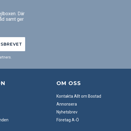
jlboxen. Där
råd samt ger
TSBREVET
rtners.
ON
OM OSS
Kontakta Allt om Bostad
Annonsera
Nyhetsbrev
anden
Företag A-Ö