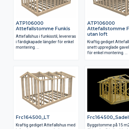
ATP106000
ATP106000
Attefallstomme Funkis
Attefallstomme F
utan loft
Attefallshus i funkisstil, levereras
i färdigkapade längder för enkel
Kraftig gediget Attefa
montering.
snett uppreglade gave
för enkel montering.
Lösvirkesstomme kräver lite mer
erfarenhet vid montering än
Eftersom gavelväggarn
stommar som kommer i färdiga
uppreglade och följer
väggsektioner.
taklutningen blir mont
isolering, inre och yttre
beklädnad enkelt.
Frc164500_LT
Frc164500_Sadel
Kraftig gediget Attefallshus med
Byggstomme på 15 m