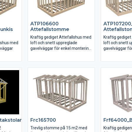
ATP106600
ATP107200
unkis
Attefallstomme
Attefallst
Kraftig gediget Attefallshus med
Kraftig gedige
llshus med
loft och snett uppreglade
loft och snett 
lväggar
gavelväggar för enkel montering
gavelväggar fö
Eftersom gavelväggarna är snett
Eftersom gavel
a är snett
uppreglade och följer
uppreglade och 
taklutningen blir monteringen av
taklutningen bl
eringen av
isolering, inre och yttre
isolering, inre o
beklädnad enkelt.
beklädnad enke
takstolar
Frc165700
Frf64000_
2
Trevlig stomme på 15 m2 med
Kraftig gedigen