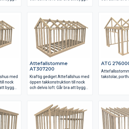
utan loftdel också.
utan loftdel oc
Gavelväggarna är snett
Gavelväggarna 
t
uppreglade i nock med upplag
uppreglade i n
 upplag
för limträbalk för enkel
för limträbalk f
montering av stommarna.
montering av 
na.
Attefallstomme
ATG 27600
AT307200
Attefallsstom
llshus med
Kraftig gediget Attefallshus med
takstolar, porth
ill nock
öppen takkonstruktion till nock
 att bygga
och delvis loft. Går bra att bygga
utan loftdel också.
t
Gavelväggarna är snett
 upplag
uppreglade i nock med upplag
för limträbalk för enkel
na.
montering av stommarna.