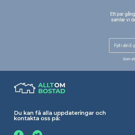
Ett par gån
samlar vi d
Som ab
Du kan få alla uppdateringar och
kontakta oss på: