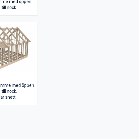
omme med öppen
till nock.
är snett
följer
l nock.
tomme med öppen
till nock.
är snett
följer
ket gör det enkelt
a vägen upp.
ör dörr -och
t bilden.