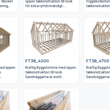
k. Mycket
öppen takkonstruktion till nock
friggebodsst
ering,
för extra rymd invändigt.
takkonstruktion 
ktionerna
Gavelväggarna är uppregalde i
Gavelväggarna 
ndas samt
nock med upplag för
uppreglade och 
limträbalken, mycket enkel
taklutningen til
montering!
FT38_4000
FT38_4700
med öppen
Kraftig Byggstomme med öppen
Kraftig Byggs
k.
takkonstruktion till nock.
takkonstruktion 
t
Gavelväggarna är snett
Gavelväggarna 
uppreglade och följer
uppreglade och 
det enkelt
taklutningen vilket gör det enkelt
taklutningen vil
upp.
att isolera hela vägen upp.
att isolera hel
-och
Färdiga urtag för dörr -och
Färdiga urtag f
.
fönsterhål enligt bilden.
fönsterhål enlig