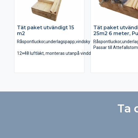
Tät paket utvändigt 15
Tät paket utvänd
m2
25m2 6 meter, Pu
Råspontluckor,underlagspapp,vindskydd,luftläkt.
Råspontluckor,underlag
Passar till Attefallst
12×48 luftläkt, monteras utanpå vindduken
Trekantlist, ovanpå råsponten
12×48 luftläkt, monte
Råspontlucka 0,51m X 1,8m
Trekantlist, ovanpå rå
Råspontlucka 0,51m X 4,2m
Råspontlucka 0,51m X
Vindskyddsfolie
Råspontlucka 0,51m X
Underlagspapp Coverall
Vindskyddsfolie
Underlagspapp Coveral
Ta 