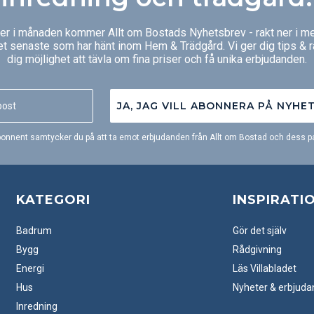
ger i månaden kommer Allt om Bostads Nyhetsbrev - rakt ner i me
et senaste som har hänt inom Hem & Trädgård. Vi ger dig tips & 
dig möjlighet att tävla om fina priser och få unika erbjudanden.
JA, JAG VILL ABONNERA PÅ NYHE
onnent samtycker du på att ta emot erbjudanden från Allt om Bostad och dess pa
KATEGORI
INSPIRATI
Badrum
Gör det själv
Bygg
Rådgivning
Energi
Läs Villabladet
Hus
Nyheter & erbjud
Inredning