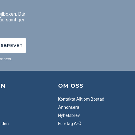
jlboxen. Där
råd samt ger
TSBREVET
rtners.
ON
OM OSS
Kontakta Allt om Bostad
Annonsera
Nyhetsbrev
anden
Företag A-Ö