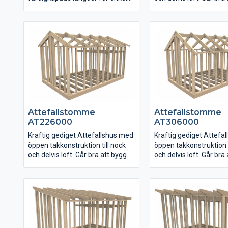
montering. Lösvirkesstomme
utan loftdel också.
kräver lite mer erfarenhet vid
montering än stommar som
Gavelväggarna är snet
kommer i färdiga väggsektioner.
uppreglade i nock med
för limträbalk för enkel
montering av stommar
Attefallstomme
Attefallstomme
AT226000
AT306000
Kraftig gediget Attefallshus med
Kraftig gediget Attefa
öppen takkonstruktion till nock
öppen takkonstruktion t
och delvis loft. Går bra att bygga
och delvis loft. Går bra
utan loftdel också.
utan loftdel också.
Gavelväggarna är snett
Gavelväggarna är snet
uppreglade i nock med upplag
uppreglade i nock med
för limträbalk för enkel
för limträbalk för enkel
montering av stommarna.
montering av stommar