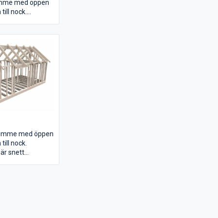
omme med öppen
till nock.
är snett
följer
l nock.
tomme med öppen
till nock.
är snett
följer
ket gör det enkelt
a vägen upp.
ör dörr -och
t bilden.