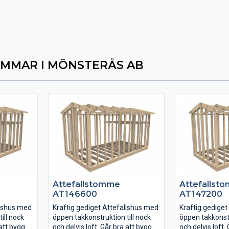
MMAR I MÖNSTERÅS AB
Attefallstomme
Attefallst
AT146600
AT147200
llshus med
Kraftig gediget Attefallshus med
Kraftig gedige
ill nock
öppen takkonstruktion till nock
öppen takkonstr
 att bygga
och delvis loft. Går bra att bygga
och delvis loft.