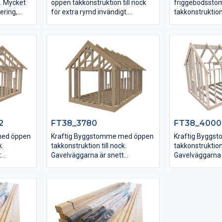
k. Mycket
öppen takkonstruktion till nock
friggebodsst
ering,
för extra rymd invändigt.
takkonstruktion 
ktionerna
Gavelväggarna är uppregalde i
Gavelväggarna 
ndas samt
nock med upplag för
uppreglade och 
limträbalken, mycket enkel
taklutningen til
montering!
2
FT38_3780
FT38_4000
med öppen
Kraftig Byggstomme med öppen
Kraftig Byggs
k.
takkonstruktion till nock.
takkonstruktion 
t
Gavelväggarna är snett
Gavelväggarna 
uppreglade och följer
uppreglade och 
det enkelt
taklutningen vilket gör det enkelt
taklutningen vil
upp.
att isolera hela vägen upp.
att isolera hel
-och
Färdiga urtag för dörr -och
Färdiga urtag f
.
fönsterhål enligt bilden.
fönsterhål enlig