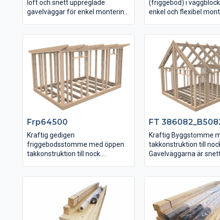
loft och snett uppreglade
(friggebod) i väggbloc
gavelväggar för enkel montering
enkel och flexibel mont
fönster och dörrhålsse
Eftersom gavelväggarna är snett
kan tex vridas och vä
uppreglade och följer
placeras på valfri plats.
taklutningen blir monteringen av
isolering, inre och yttre
beklädnad enkelt.
Frp64500
FT 386082_B508
Kraftig gedigen
Kraftig Byggstomme 
friggebodsstomme med öppen
takkonstruktion till noc
takkonstruktion till nock.
Gavelväggarna är snet
Gavelväggarna är snett
uppreglade och följer
uppreglade och följer
taklutningen vilket gör 
taklutningen till nock.
att isolera hela vägen 
Färdiga urtag för dörr 
fönsterhål enligt bilden