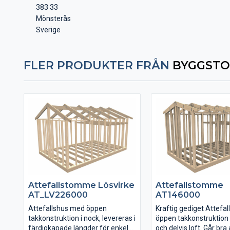
383 33
Mönsterås
Sverige
FLER PRODUKTER FRÅN
BYGGSTO
Attefallstomme Lösvirke
Attefallstomme
AT_LV226000
AT146000
Attefallshus med öppen
Kraftig gediget Attefa
takkonstruktion i nock, levereras i
öppen takkonstruktion t
färdigkapade längder för enkel
och delvis loft. Går bra