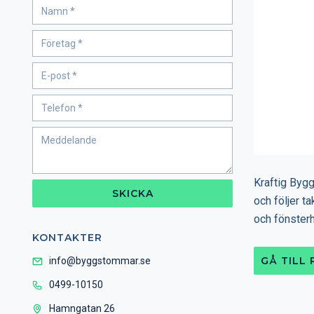
Kraftig Byg
SKICKA
och följer ta
och fönsterh
KONTAKTER
GÅ TILL
info@byggstommar.se
0499-10150
Hamngatan 26