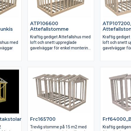
ATP106600
ATP107200
unkis
Attefallstomme
Attefallst
Kraftig gediget Attefallshus med
Kraftig gedige
llshus med
loft och snett uppreglade
loft och snett 
lväggar
gavelväggar för enkel montering
gavelväggar fö
Eftersom gavelväggarna är snett
Eftersom gavel
a är snett
uppreglade och följer
uppreglade och 
taklutningen blir monteringen av
taklutningen bl
eringen av
isolering, inre och yttre
isolering, inre o
beklädnad enkelt.
beklädnad enke
takstolar
Frc165700
Frf64000_
2
Trevlig stomme på 15 m2 med
Kraftig gedigen