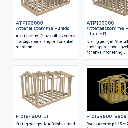
ATP106000
ATP106000
Attefallstomme Funkis
Attefallstomme F
utan loft
Attefallshus i funkisstil, levereras
i färdigkapade längder för enkel
Kraftig gediget Attefa
montering.
snett uppreglade gave
för enkel montering.
Lösvirkesstomme kräver lite mer
erfarenhet vid montering än
Eftersom gavelväggarn
stommar som kommer i färdiga
uppreglade och följer
väggsektioner.
taklutningen blir mont
isolering, inre och yttre
beklädnad enkelt.
Frc164500_LT
Frc164500_Sadel
Kraftig gediget Attefallshus med
Byggstomme på 15 m