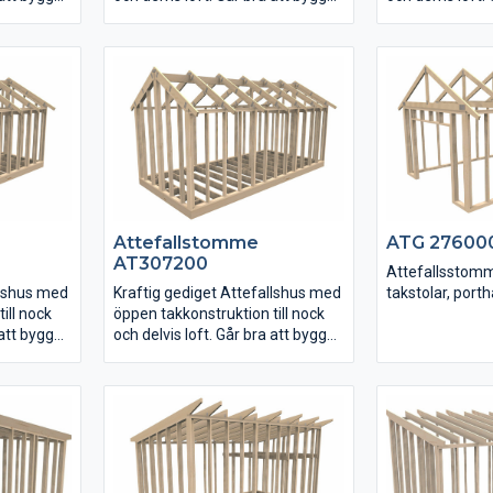
utan loftdel också.
utan loftdel oc
Gavelväggarna är snett
Gavelväggarna 
t
uppreglade i nock med upplag
uppreglade i n
 upplag
för limträbalk för enkel
för limträbalk f
montering av stommarna.
montering av 
na.
Attefallstomme
ATG 27600
AT307200
Attefallsstom
llshus med
Kraftig gediget Attefallshus med
takstolar, porth
ill nock
öppen takkonstruktion till nock
 att bygga
och delvis loft. Går bra att bygga
utan loftdel också.
t
Gavelväggarna är snett
 upplag
uppreglade i nock med upplag
för limträbalk för enkel
na.
montering av stommarna.