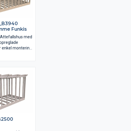
_B3940
omme Funkis
t Attefallshus med
uppreglade
r enkel montering
väggarna är snett
följer
ir monteringen av
ch yttre
lt.
B2500