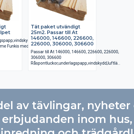
igt
Tät paket utvändigt
lpet
25m2. Passar till At
146000, 146600, 226600,
spapp,vindskydd,luftläkt.
226000, 306000, 306600
omme Funkis med längd 6m
Passar till At 146000, 146600, 226600, 226000,
ras utanpå vindduken
306000, 306600
sponten
Råspontluckor,underlagspapp,vindskydd,luftläkt.
 3,6m
 4,2m
12×48 luftläkt, monteras utanpå vindduken
Trekantlist, ovanpå råsponten
l
Råspontlucka 0,51m X 3,6m
Råspontlucka 0,51m X 4,2m
Vindskyddsfolie
del av tävlingar, nyheter
Underlagspapp Coverall
erbjudanden inom hus,
inredning och trädgård!