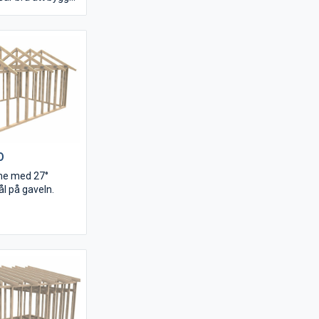
kså.
är snett
ock med upplag
ör enkel
stommarna.
0
me med 27°
ål på gaveln.