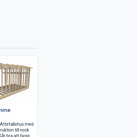
omme
t Attefallshus med
uktion till nock
 Går bra att bygga