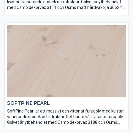
kvistar i varierande storlek och struktur. Golvet är ytbehandlat
med Osmo dekorvax 3111 och Osmo matt hårdvaxolja 3062 för
att få rätt finish och slitstyrka. Det här är ett vackert och
klassiskt svenskt furugolv med en ljus och modern ton.
SOFTPINE PEARL
SoftPine Pearl är ett massivt och vittonat furugolv med kvistar i
varierande storlek och struktur. Det här är vårt vitaste furugolv.
Golvet är ytbehandlat med Osmo dekorvax 3188 och Osmo
matt hårdvaxolja för att få rätt finish och slitstyrka. Det här är