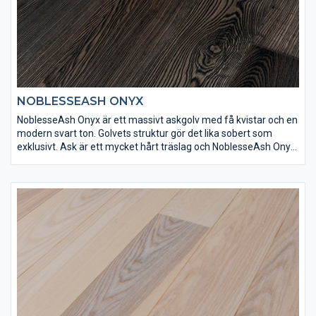
NOBLESSEASH ONYX
NoblesseAsh Onyx är ett massivt askgolv med få kvistar och en
modern svart ton. Golvets struktur gör det lika sobert som
exklusivt. Ask är ett mycket hårt träslag och NoblesseAsh Onyx
har ytbehandlats med Osmo dekorvax 3169 och Osmo matt
hårdvaxolja 3062 för att få rätt finish och slitstyrka.