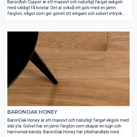
BaronAsh Copper är ett massivt och naturligt färgat askgolv
med väldigt få kvistar. Det är också ett golv med en jämn
färgton, något som ger golvet ett elegant och sobert intryck.
Ask är ett mycket hårt träslag och BaronAsh Copper har
ytbehandlats med Osmo matt hårdvaxolja 3062 för att få rätt
slitstyrka. Det här är ett lika vackert som exklusivt golv.
BARONOAK HONEY
BaronOak Honey är ett massivt och naturligt färgat ekgolv med
slät yta. Golvet har en jämn färgton som skapar en lugn och
harmonisk känsla. BaronOak Honey har ytbehandlats med