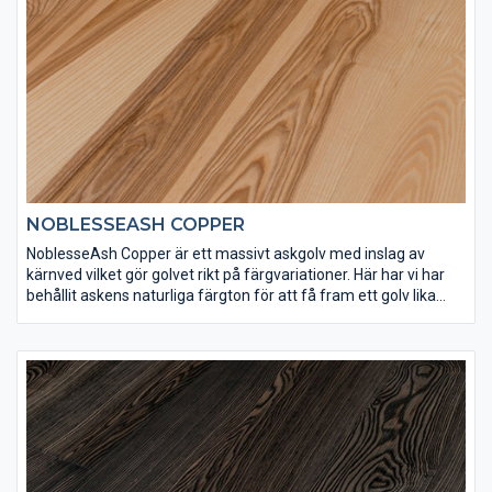
NOBLESSEASH COPPER
NoblesseAsh Copper är ett massivt askgolv med inslag av
kärnved vilket gör golvet rikt på färgvariationer. Här har vi har
behållit askens naturliga färgton för att få fram ett golv lika
varmt och vackert som det är levande. Ask är ett mycket hårt
träslag och NoblesseAsh Copper har ytbehandlats med Osmo
matt hårdvaxolja 3062 för att få rätt slitstyrka.