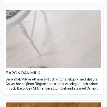
Osmo matt hårdvaxolja 3062 för att få rätt slitstyrka. Det här är
så exklusivt som ett golv kan bli.
BARONOAK MILK
BaronOak Milk är ett massivt och vittonat ekgolv med slät yta.
Golvet har en jämn färgton som skapar ett elegant och sobert
intryck. BaronOak Milk har dessutom behandlats med Osmo
dekorvax 3188 och Osmo matt hårdvaxolja för att få rätt finish
och slitstyrka. Det här är så exklusivt som ett golv kan bli.