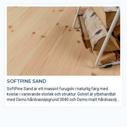
ett vackert och klassiskt svenskt furugolv med en modern vit
ton.
SOFTPINE SAND
SoftPine Sand är ett massivt furugolv i naturlig färg med
kvistar i varierande storlek och struktur. Golvet är ytbehandlat
med Osmo hårdvaxoljegrund 3040 och Osmo matt hårdvaxolja
3062 för att få rätt finish och slitstyrka. Det här är ett vackert
och klassiskt svenskt furugolv.