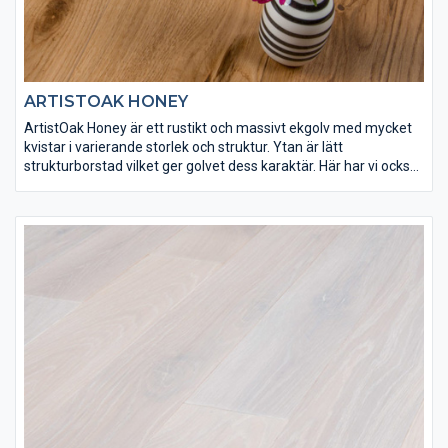
ARTISTOAK HONEY
ArtistOak Honey är ett rustikt och massivt ekgolv med mycket
kvistar i varierande storlek och struktur. Ytan är lätt
strukturborstad vilket ger golvet dess karaktär. Här har vi också
låtit ekgolvet behålla sin vackra honungsfärgade ton. ArtistOak
Honey har ytbehandlats med Osmo matt hårdvaxolja 3062 för
att få rätt slitstyrka. Spacklingar förekommer på detta golv.