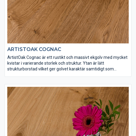
ARTISTOAK COGNAC
ArtistOak Cognac är ett rustikt och massivt ekgolv med mycket
kvistar i varierande storlek och struktur. Ytan är lätt
strukturborstad vilket ger golvet karaktär samtidigt som
ytbehandlingen bidrar med en djup cognacfärgad ton.
ArtistOak Cognac har ytbehandlats med Osmo dekorvax 3166
och Osmo matt hårdvaxolja 3062 för att få rätt finish och
slitstyrka. Spacklingar förekommer på detta golv.