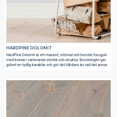
HARDPINE DOLOMIT
HardPine Dolomit är ett massivt, vittonat och borstat furugolv
med kvistar i varierande storlek och struktur. Borstningen ger
golvet en tydlig karaktär och gör det hårdare än vad det annars
skulle vara. HardPine Dolomit har ytbehandlats med Osmo
dekorvax 3111 och Osmo matt hårdvaxolja 3062 för att få rätt
finish och slitstyrka. Det här är ett golv som är lämpligt både för
tuff hemmiljö och offentliga lokaler.