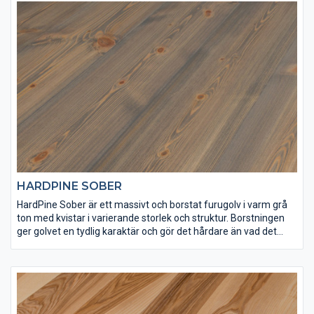
både för tuff hemmiljö och offentliga lokaler – ett vackert och
klassiskt svenskt furugolv.
HARDPINE SOBER
HardPine Sober är ett massivt och borstat furugolv i varm grå
ton med kvistar i varierande storlek och struktur. Borstningen
ger golvet en tydlig karaktär och gör det hårdare än vad det
annars skulle vara. Ytan på HardPine Sober har ytbehandlats
med Osmo dekorvax 3147 och Osmo matt hårdvaxolja 3062 för
att få rätt finish och slitstyrka. Det här är ett golv som är
lämpligt både för tuff hemmiljö och offentliga lokaler.