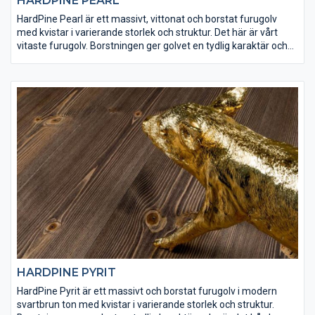
HARDPINE PEARL
HardPine Pearl är ett massivt, vittonat och borstat furugolv
med kvistar i varierande storlek och struktur. Det här är vårt
vitaste furugolv. Borstningen ger golvet en tydlig karaktär och
gör det hårdare än vad det annars skulle vara. HardPine Pearl
har ytbehandlats med Osmo dekorvax 3188 och Osmo matt
hårdvaxolja för att få rätt finish och slitstyrka. Det här är ett golv
som är lämpligt både för tuff hemmiljö och offentliga lokaler.
HARDPINE PYRIT
HardPine Pyrit är ett massivt och borstat furugolv i modern
svartbrun ton med kvistar i varierande storlek och struktur.