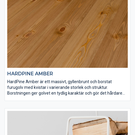
HARDPINE AMBER
HardPine Amber är ett massivt, gyllenbrunt och borstat
furugolv med kvistar i varierande storlek och struktur.
Borstningen ger golvet en tydlig karaktär och gör det hårdare
än vad det annars skulle vara. HardPine Amber har
ytbehandlats med Osmo dekorvax 3166 och Osmo matt
hårdvaxolja 3062 för att få rätt finish och slitstyrka. Det här är
ett golv som är lämpligt både för tuff hemmiljö och offentliga
lokaler.