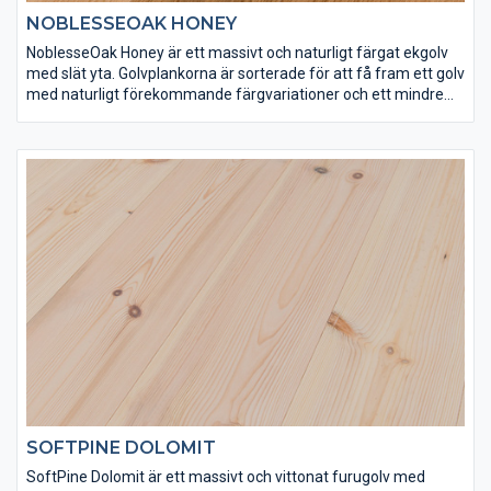
NOBLESSEOAK HONEY
NoblesseOak Honey är ett massivt och naturligt färgat ekgolv
med slät yta. Golvplankorna är sorterade för att få fram ett golv
med naturligt förekommande färgvariationer och ett mindre
antal kvistar för att förstärka intrycket av äkta trä. NoblesseOak
Honey har ytbehandlats med Osmo matt hårdvaxolja 3062 för
att få rätt slitstyrka. Det här är ett golv som är lika skönt att gå
på som det är vackert att se på.
SOFTPINE DOLOMIT
SoftPine Dolomit är ett massivt och vittonat furugolv med