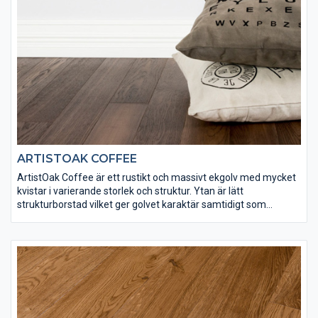
ARTISTOAK COFFEE
ArtistOak Coffee är ett rustikt och massivt ekgolv med mycket
kvistar i varierande storlek och struktur. Ytan är lätt
strukturborstad vilket ger golvet karaktär samtidigt som
ytbehandlingen bidrar med en djup kaffefärgad ton. ArtistOak
Coffee har ytbehandlats med Osmo dekorvax 3161 och Osmo
matt hårdvaxolja 3062 för att få rätt finish och slitstyrka.
Spacklingar förekommer på detta golv.