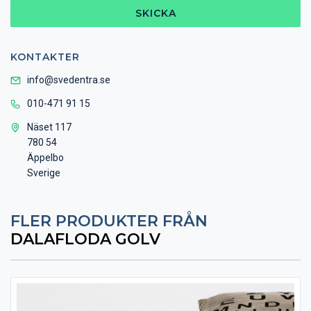
SKICKA
KONTAKTER
info@svedentra.se
010-471 91 15
Näset 117
780 54
Äppelbo
Sverige
FLER PRODUKTER FRÅN
DALAFLODA GOLV