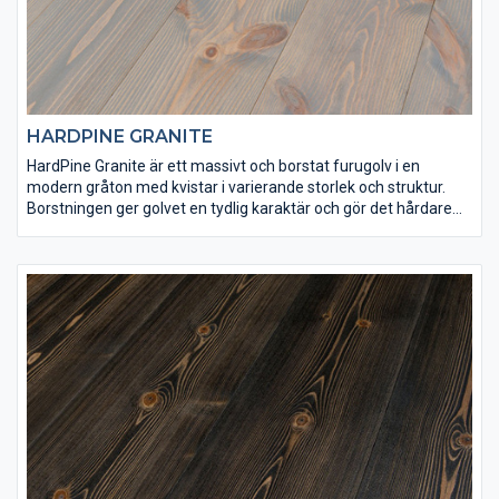
HARDPINE GRANITE
HardPine Granite är ett massivt och borstat furugolv i en
modern gråton med kvistar i varierande storlek och struktur.
Borstningen ger golvet en tydlig karaktär och gör det hårdare
än vad det annars skulle vara. HardPine Granite har
ytbehandlats med Osmo dekorvax 3145, samt Osmo matt
hårdvaxolja 3062 för att få rätt finish och slitstyrka. Det här är
ett golv som är lämpligt både för tuff hemmiljö och offentliga
lokaler.