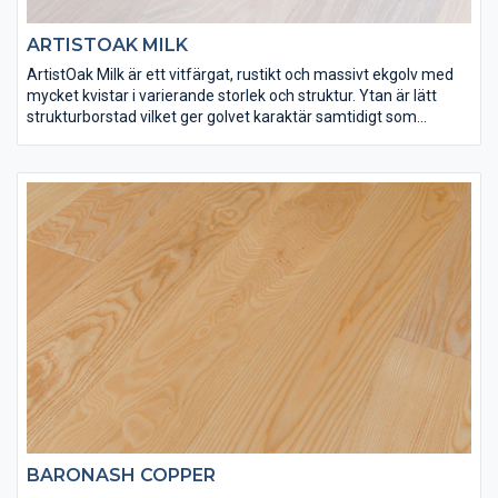
ARTISTOAK MILK
ArtistOak Milk är ett vitfärgat, rustikt och massivt ekgolv med
mycket kvistar i varierande storlek och struktur. Ytan är lätt
strukturborstad vilket ger golvet karaktär samtidigt som
ytbehandlingen bidrar med en vacker ljus ton. ArtistOak Milk har
ytbehandlats med Osmo dekorvax 3188 och Osmo matt
hårdvaxolja för att få rätt finish och slitstyrka. Spacklingar
förekommer på detta golv.
BARONASH COPPER