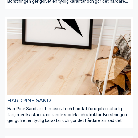
Borstningen ger golvet en tydlig karaktär och gör det hårdare
än vad det annars skulle vara. Ytan på HardPine Pyrit har
ytbehandlats med Osmo dekorvax 3161 och Osmo matt
hårdvaxolja 3062 för att få rätt finish och slitstyrka. Det här är
ett golv som är lämpligt både för tuff hemmiljö och offentliga
lokaler.
HARDPINE SAND
HardPine Sand är ett massivt och borstat furugolv i naturlig
färg med kvistar i varierande storlek och struktur. Borstningen
ger golvet en tydlig karaktär och gör det hårdare än vad det
annars skulle vara. HardPine Sand har ytbehandlats med Osmo
hårdvaxoljegrund 3040 och Osmo matt hårdvaxolja 3062 för att
få rätt finish och slitstyrka. Det här är ett golv som är lämpligt