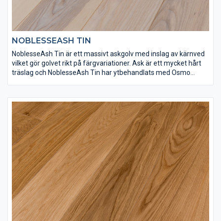
NOBLESSEASH TIN
NoblesseAsh Tin är ett massivt askgolv med inslag av kärnved
vilket gör golvet rikt på färgvariationer. Ask är ett mycket hårt
träslag och NoblesseAsh Tin har ytbehandlats med Osmo
dekorvax 3111 och Osmo matt hårdvaxolja 3062 för att få rätt
finish och slitstyrka.