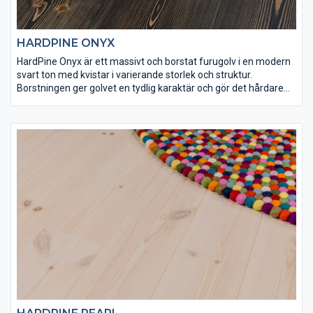
HARDPINE ONYX
HardPine Onyx är ett massivt och borstat furugolv i en modern
svart ton med kvistar i varierande storlek och struktur.
Borstningen ger golvet en tydlig karaktär och gör det hårdare
än vad det annars skulle vara. HardPine Onyx har ytbehandlats
med Osmo dekorvax 3169 och Osmo matt hårdvaxolja 3062 för
att få rätt finish och slitstyrka. Det här är ett golv som är
lämpligt både för tuff hemmiljö och offentliga lokaler.