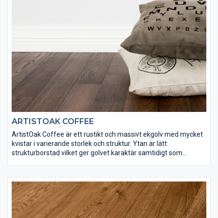
ARTISTOAK COFFEE
ArtistOak Coffee är ett rustikt och massivt ekgolv med mycket
kvistar i varierande storlek och struktur. Ytan är lätt
strukturborstad vilket ger golvet karaktär samtidigt som
ytbehandlingen bidrar med en djup kaffefärgad ton. ArtistOak
Coffee har ytbehandlats med Osmo dekorvax 3161 och Osmo
matt hårdvaxolja 3062 för att få rätt finish och slitstyrka.
Spacklingar förekommer på detta golv.