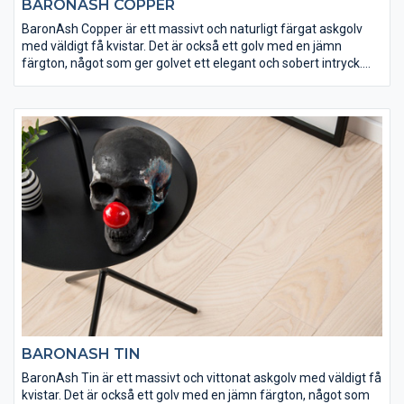
BARONASH COPPER
BaronAsh Copper är ett massivt och naturligt färgat askgolv
med väldigt få kvistar. Det är också ett golv med en jämn
färgton, något som ger golvet ett elegant och sobert intryck.
Ask är ett mycket hårt träslag och BaronAsh Copper har
ytbehandlats med Osmo matt hårdvaxolja 3062 för att få rätt
slitstyrka. Det här är ett lika vackert som exklusivt golv.
BARONASH TIN
BaronAsh Tin är ett massivt och vittonat askgolv med väldigt få
kvistar. Det är också ett golv med en jämn färgton, något som