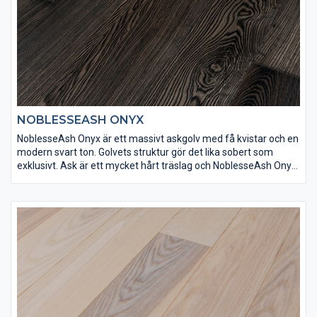
NOBLESSEASH ONYX
NoblesseAsh Onyx är ett massivt askgolv med få kvistar och en
modern svart ton. Golvets struktur gör det lika sobert som
exklusivt. Ask är ett mycket hårt träslag och NoblesseAsh Onyx
har ytbehandlats med Osmo dekorvax 3169 och Osmo matt
hårdvaxolja 3062 för att få rätt finish och slitstyrka.