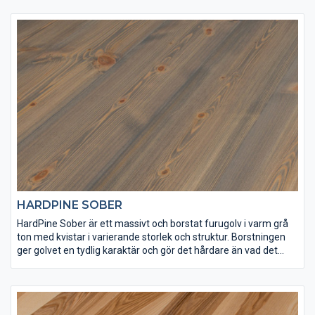
hårdvaxoljegrund 3040 och Osmo matt hårdvaxolja 3062 för att
få rätt finish och slitstyrka. Det här är ett golv som är lämpligt
både för tuff hemmiljö och offentliga lokaler – ett vackert och
klassiskt svenskt furugolv.
HARDPINE SOBER
HardPine Sober är ett massivt och borstat furugolv i varm grå
ton med kvistar i varierande storlek och struktur. Borstningen
ger golvet en tydlig karaktär och gör det hårdare än vad det
annars skulle vara. Ytan på HardPine Sober har ytbehandlats
med Osmo dekorvax 3147 och Osmo matt hårdvaxolja 3062 för
att få rätt finish och slitstyrka. Det här är ett golv som är
lämpligt både för tuff hemmiljö och offentliga lokaler.