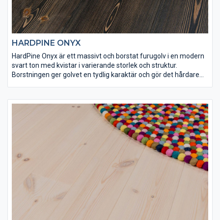
HARDPINE ONYX
HardPine Onyx är ett massivt och borstat furugolv i en modern
svart ton med kvistar i varierande storlek och struktur.
Borstningen ger golvet en tydlig karaktär och gör det hårdare
än vad det annars skulle vara. HardPine Onyx har ytbehandlats
med Osmo dekorvax 3169 och Osmo matt hårdvaxolja 3062 för
att få rätt finish och slitstyrka. Det här är ett golv som är
lämpligt både för tuff hemmiljö och offentliga lokaler.