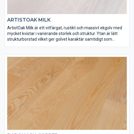
ARTISTOAK MILK
ArtistOak Milk är ett vitfärgat, rustikt och massivt ekgolv med
mycket kvistar i varierande storlek och struktur. Ytan är lätt
strukturborstad vilket ger golvet karaktär samtidigt som
ytbehandlingen bidrar med en vacker ljus ton. ArtistOak Milk har
ytbehandlats med Osmo dekorvax 3188 och Osmo matt
hårdvaxolja för att få rätt finish och slitstyrka. Spacklingar
förekommer på detta golv.