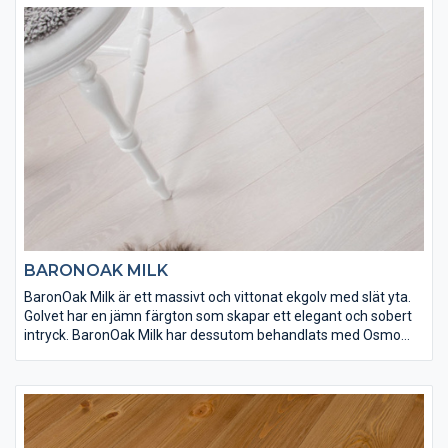
BARONOAK MILK
BaronOak Milk är ett massivt och vittonat ekgolv med slät yta.
Golvet har en jämn färgton som skapar ett elegant och sobert
intryck. BaronOak Milk har dessutom behandlats med Osmo
dekorvax 3188 och Osmo matt hårdvaxolja för att få rätt finish
och slitstyrka. Det här är så exklusivt som ett golv kan bli.