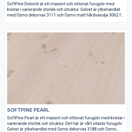
SoftPine Dolomit är ett massivt och vittonat furugolv med
kvistar i varierande storlek och struktur. Golvet är ytbehandlat
med Osmo dekorvax 3111 och Osmo matt hårdvaxolja 3062 för
att få rätt finish och slitstyrka. Det här är ett vackert och
klassiskt svenskt furugolv med en ljus och modern ton.
SOFTPINE PEARL
SoftPine Pearl är ett massivt och vittonat furugolv med kvistar i
varierande storlek och struktur. Det här är vårt vitaste furugolv.
Golvet är ytbehandlat med Osmo dekorvax 3188 och Osmo