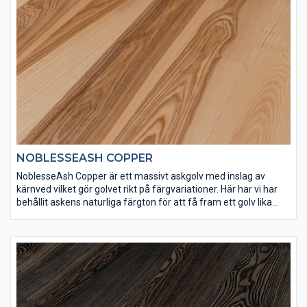
NOBLESSEASH COPPER
NoblesseAsh Copper är ett massivt askgolv med inslag av
kärnved vilket gör golvet rikt på färgvariationer. Här har vi har
behållit askens naturliga färgton för att få fram ett golv lika
varmt och vackert som det är levande. Ask är ett mycket hårt
träslag och NoblesseAsh Copper har ytbehandlats med Osmo
matt hårdvaxolja 3062 för att få rätt slitstyrka.