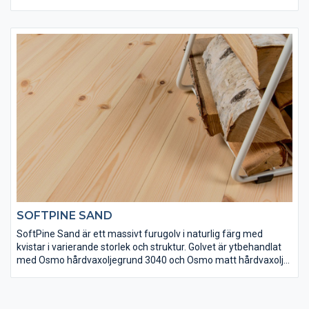
matt hårdvaxolja för att få rätt finish och slitstyrka. Det här är
ett vackert och klassiskt svenskt furugolv med en modern vit
ton.
SOFTPINE SAND
SoftPine Sand är ett massivt furugolv i naturlig färg med
kvistar i varierande storlek och struktur. Golvet är ytbehandlat
med Osmo hårdvaxoljegrund 3040 och Osmo matt hårdvaxolja
3062 för att få rätt finish och slitstyrka. Det här är ett vackert
och klassiskt svenskt furugolv.