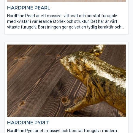
HARDPINE PEARL
HardPine Pearl är ett massivt, vittonat och borstat furugolv
med kvistar i varierande storlek och struktur. Det här är vårt
vitaste furugolv. Borstningen ger golvet en tydlig karaktär och
gör det hårdare än vad det annars skulle vara. HardPine Pearl
har ytbehandlats med Osmo dekorvax 3188 och Osmo matt
hårdvaxolja för att få rätt finish och slitstyrka. Det här är ett golv
som är lämpligt både för tuff hemmiljö och offentliga lokaler.
HARDPINE PYRIT
HardPine Pyrit är ett massivt och borstat furugolv i modern