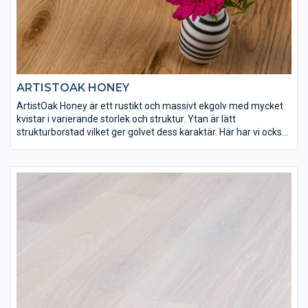
ARTISTOAK HONEY
ArtistOak Honey är ett rustikt och massivt ekgolv med mycket
kvistar i varierande storlek och struktur. Ytan är lätt
strukturborstad vilket ger golvet dess karaktär. Här har vi också
låtit ekgolvet behålla sin vackra honungsfärgade ton. ArtistOak
Honey har ytbehandlats med Osmo matt hårdvaxolja 3062 för
att få rätt slitstyrka. Spacklingar förekommer på detta golv.