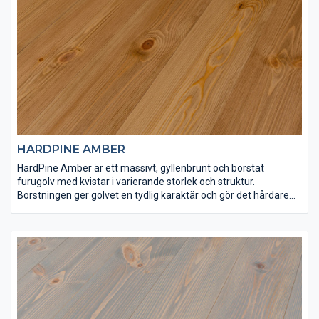
HARDPINE AMBER
HardPine Amber är ett massivt, gyllenbrunt och borstat
furugolv med kvistar i varierande storlek och struktur.
Borstningen ger golvet en tydlig karaktär och gör det hårdare
än vad det annars skulle vara. HardPine Amber har
ytbehandlats med Osmo dekorvax 3166 och Osmo matt
hårdvaxolja 3062 för att få rätt finish och slitstyrka. Det här är
ett golv som är lämpligt både för tuff hemmiljö och offentliga
lokaler.