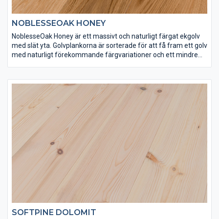
NOBLESSEOAK HONEY
NoblesseOak Honey är ett massivt och naturligt färgat ekgolv
med slät yta. Golvplankorna är sorterade för att få fram ett golv
med naturligt förekommande färgvariationer och ett mindre
antal kvistar för att förstärka intrycket av äkta trä. NoblesseOak
Honey har ytbehandlats med Osmo matt hårdvaxolja 3062 för
att få rätt slitstyrka. Det här är ett golv som är lika skönt att gå
på som det är vackert att se på.
SOFTPINE DOLOMIT