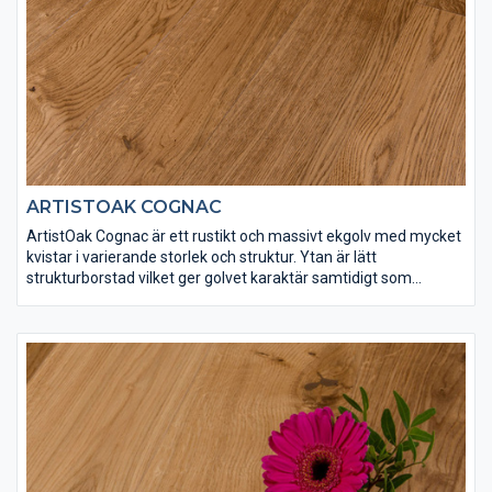
ARTISTOAK COGNAC
ArtistOak Cognac är ett rustikt och massivt ekgolv med mycket
kvistar i varierande storlek och struktur. Ytan är lätt
strukturborstad vilket ger golvet karaktär samtidigt som
ytbehandlingen bidrar med en djup cognacfärgad ton.
ArtistOak Cognac har ytbehandlats med Osmo dekorvax 3166
och Osmo matt hårdvaxolja 3062 för att få rätt finish och
slitstyrka. Spacklingar förekommer på detta golv.