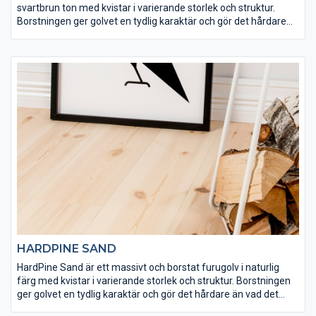
svartbrun ton med kvistar i varierande storlek och struktur.
Borstningen ger golvet en tydlig karaktär och gör det hårdare
än vad det annars skulle vara. Ytan på HardPine Pyrit har
ytbehandlats med Osmo dekorvax 3161 och Osmo matt
hårdvaxolja 3062 för att få rätt finish och slitstyrka. Det här är
ett golv som är lämpligt både för tuff hemmiljö och offentliga
lokaler.
HARDPINE SAND
HardPine Sand är ett massivt och borstat furugolv i naturlig
färg med kvistar i varierande storlek och struktur. Borstningen
ger golvet en tydlig karaktär och gör det hårdare än vad det
annars skulle vara. HardPine Sand har ytbehandlats med Osmo