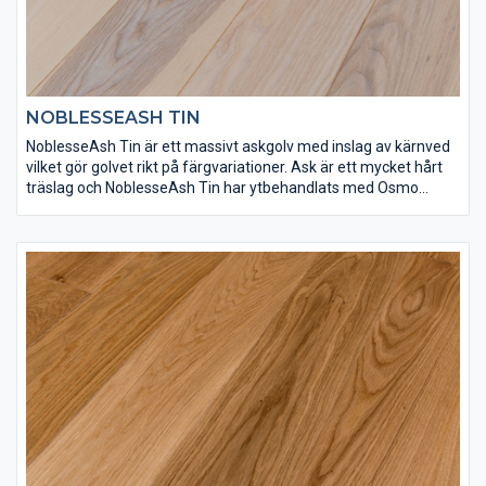
NOBLESSEASH TIN
NoblesseAsh Tin är ett massivt askgolv med inslag av kärnved
vilket gör golvet rikt på färgvariationer. Ask är ett mycket hårt
träslag och NoblesseAsh Tin har ytbehandlats med Osmo
dekorvax 3111 och Osmo matt hårdvaxolja 3062 för att få rätt
finish och slitstyrka.