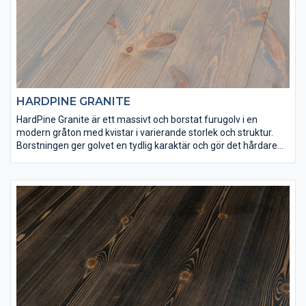
HARDPINE GRANITE
HardPine Granite är ett massivt och borstat furugolv i en
modern gråton med kvistar i varierande storlek och struktur.
Borstningen ger golvet en tydlig karaktär och gör det hårdare
än vad det annars skulle vara. HardPine Granite har
ytbehandlats med Osmo dekorvax 3145, samt Osmo matt
hårdvaxolja 3062 för att få rätt finish och slitstyrka. Det här är
ett golv som är lämpligt både för tuff hemmiljö och offentliga
lokaler.