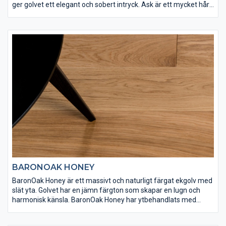
ger golvet ett elegant och sobert intryck. Ask är ett mycket hårt
träslag och BaronAsh Tin har ytbehandlats med Osmo
dekorvax 3111 och Osmo matt hårdvaxolja 3062 för att få rätt
finish och slitstyrka. Det här golvet är med sin ljusa ton lika
vackert som exklusivt.
BARONOAK HONEY
BaronOak Honey är ett massivt och naturligt färgat ekgolv med
slät yta. Golvet har en jämn färgton som skapar en lugn och
harmonisk känsla. BaronOak Honey har ytbehandlats med
Osmo matt hårdvaxolja 3062 för att få rätt slitstyrka. Det här är
så exklusivt som ett golv kan bli.