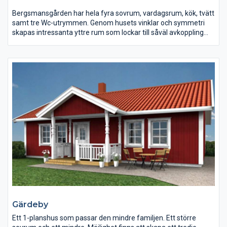
uppskattar samvaro i stora gemensamma utrymmen. Huset
erbjuder även möjligheter till avskildhet. Det stora sovrummet
Bergsmansgården har hela fyra sovrum, vardagsrum, kök, tvätt
har tillgång till privat wc/dusch.
samt tre Wc-utrymmen. Genom husets vinklar och symmetri
skapas intressanta yttre rum som lockar till såväl avkoppling
som samvaro.
Gärdeby
Ett 1-planshus som passar den mindre familjen. Ett större