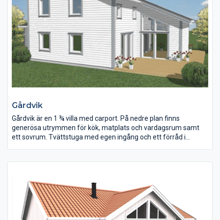
Gårdvik
Gårdvik är en 1 ¾ villa med carport. På nedre plan finns
generösa utrymmen för kök, matplats och vardagsrum samt
ett sovrum. Tvättstuga med egen ingång och ett förråd i
anslutning till carporten. På övre finns tre sovrum och ett
badrum, samt ett allrum med där man kan se ner till
matplatsen som har extra hög takhöjd. Stora fönster ger
maximalt ljusinsläpp. Detta är ett hus som passar den större
familjen som gärna bjuder hem vänner och bekanta.