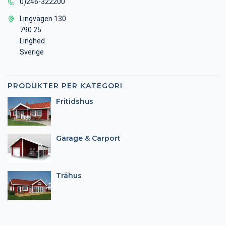
0)246-322200
Lingvägen 130
790 25
Linghed
Sverige
PRODUKTER PER KATEGORI
Fritidshus
Garage & Carport
Trähus