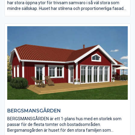
har stora öppna ytor för trivsam samvaro i så väl stora som
mindre sällskap. Huset har stilrena och proportionerliga fasader
som skapar en känsla av herrgårdsmiljö. Bergsgården med sina
fyra sovrum möter den växande familjens behov.
BERGSMANSGÅRDEN
BERGSMANSGÅRDEN är ett 1-plans hus med en storlek som
passar för de flesta tomter och bostadsområden.
Bergsmansgården är huset för den stora familjen som