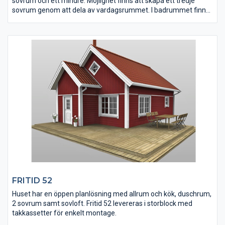
sovrum och ett mindre. Möjlighet finns att skapa ett tredje
sovrum genom att dela av vardagsrummet. I badrummet finns
det plats för tvättmaskin. Vardagsrummet har gott plats för
umgänge. Detta hus är väldisponerat och det mesta man
behöver finns på en liten yta.
FRITID 52
Huset har en öppen planlösning med allrum och kök, duschrum,
2 sovrum samt sovloft. Fritid 52 levereras i storblock med
takkassetter för enkelt montage.