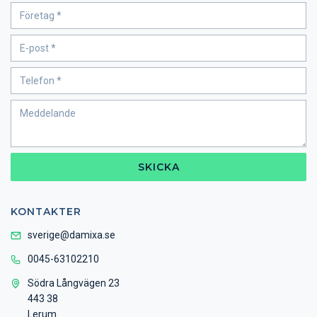
SKICKA
KONTAKTER
sverige@damixa.se
0045-63102210
Södra Långvägen 23
443 38
Lerum