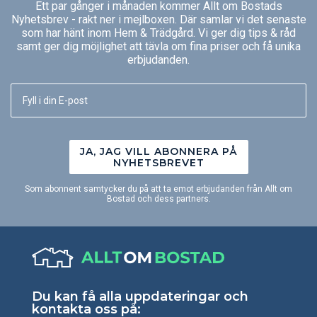
Ett par gånger i månaden kommer Allt om Bostads
Nyhetsbrev - rakt ner i mejlboxen. Där samlar vi det senaste
som har hänt inom Hem & Trädgård. Vi ger dig tips & råd
samt ger dig möjlighet att tävla om fina priser och få unika
erbjudanden.
JA, JAG VILL ABONNERA PÅ
NYHETSBREVET
Som abonnent samtycker du på att ta emot erbjudanden från Allt om
Bostad och dess partners.
Du kan få alla uppdateringar och
kontakta oss på: