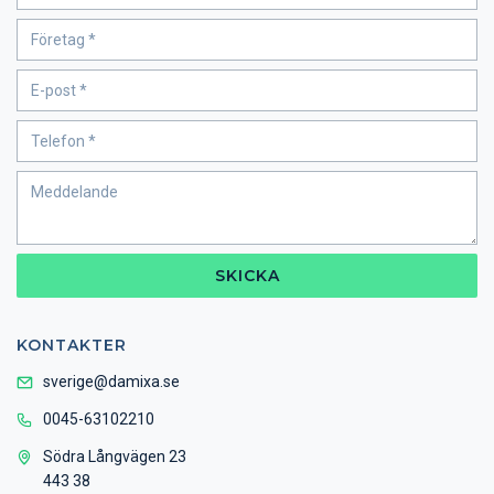
SKICKA
KONTAKTER
sverige@damixa.se
0045-63102210
Södra Långvägen 23
443 38