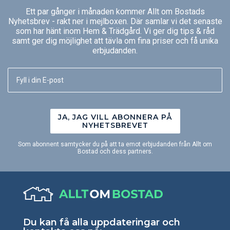
Ett par gånger i månaden kommer Allt om Bostads
Nyhetsbrev - rakt ner i mejlboxen. Där samlar vi det senaste
som har hänt inom Hem & Trädgård. Vi ger dig tips & råd
samt ger dig möjlighet att tävla om fina priser och få unika
erbjudanden.
JA, JAG VILL ABONNERA PÅ
NYHETSBREVET
Som abonnent samtycker du på att ta emot erbjudanden från Allt om
Bostad och dess partners.
Du kan få alla uppdateringar och