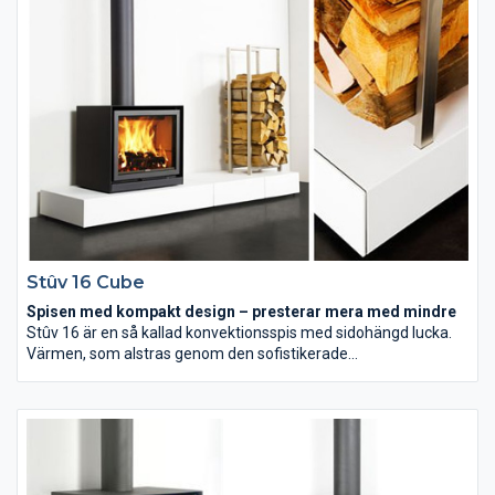
Stûv 16 Cube
Spisen med kompakt design – presterar mera med mindre
Stûv 16 är en så kallad konvektionsspis med sidohängd lucka.
Värmen, som alstras genom den sofistikerade
förbränningstekniken, avges genom slitsarna i sidorna.
Mekaniken hjälper dessutom till att förhindra baksug vid
dörröppning när man ska lägga in mer ved. Lucköppningen och
reglaget för justering av förbränningen är snyggt dolda i
fronten på luckan. Kaminen fungerar dock inte som öppen spis.