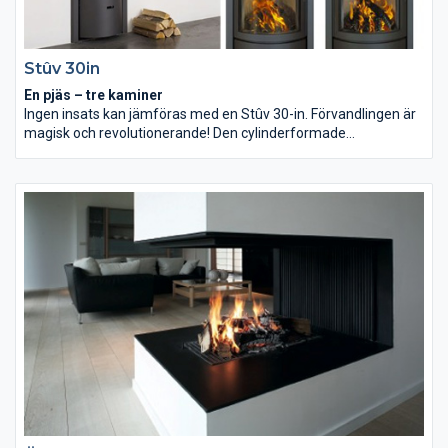
Stûv 30in
En pjäs – tre kaminer
Ingen insats kan jämföras med en Stûv 30-in. Förvandlingen är
magisk och revolutionerande! Den cylinderformade
förbränningskammaren på Stûv 30-in har en 3-dörrars
trumma. Med en enkel rörelse skiftar man dörrläge. En glasdörr
för effektiv eldning dagtid. En dörr utan glas för öppen eld och
grillning kvällstid. En sluten dörr för långsam förbränning
nattetid med glöd tills du vaknar. Grillen som sätts in för enkel
och sund matlagning, är specialbyggd.