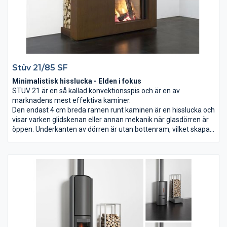
Stûv 21/85 SF
Minimalistisk hisslucka - Elden i fokus
STUV 21 är en så kallad konvektionsspis och är en av
marknadens mest effektiva kaminer.
Den endast 4 cm breda ramen runt kaminen är en hisslucka och
visar varken glidskenan eller annan mekanik när glasdörren är
öppen. Underkanten av dörren är utan bottenram, vilket skapar
en perfekt vy av elden även i öppet läge. Kaminens glasdörr är
designad att integreras och byggas in. Den glider uppåt nästan
ljudlöst och göms i väggkonstruktionen. I öppet läge fungerar
den helt enkelt som en öppen spis.