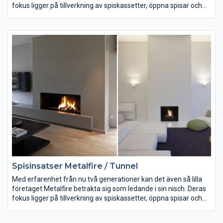
fokus ligger på tillverkning av spiskassetter, öppna spisar och
gaseldade öppna spisar. För den som vill göra en personligt
anpassa eldstad eller brasa är detta vägen. Metalfire har som
standard gjutjärn i sina moduler för öppen spis. Om man väljer
en kamin från Metalfire får man ingen vanlig kamin. Det är
uttänkt, utsökt och exklusivt hantverk.
Spisinsatser Metalfire / Tunnel
Med erfarenhet från nu två generationer kan det även så lilla
företaget Metalfire betrakta sig som ledande i sin nisch. Deras
fokus ligger på tillverkning av spiskassetter, öppna spisar och
gaseldade öppna spisar. För den som vill göra en personligt
anpassa eldstad eller brasa är detta vägen. Metalfire har som