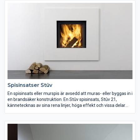
standard gjutjärn i sina moduler för öppen spis. Om man väljer
en kamin från Metalfire får man ingen vanlig kamin. Det är
uttänkt, utsökt och exklusivt hantverk.
Spisinsatser Stûv
En spisinsats eller murspis är avsedd att muras- eller byggas in i
en brandsäker konstruktion. En Stûv spisinsats, Stûv 21,
kännetecknas av sina rena linjer, höga effekt och vissa delar
revolutionerande tekniska lösningar. STÛV var först i världen
med hisslucka. Den smarta hissluckan försvinner upphissad
elegant in i ovanliggande konstruktion. Den har även en
dubbelfunktion som gör att kan fälla den rakt framåt för enkel
rengöring och service. Spiskassetterna fungerar både som