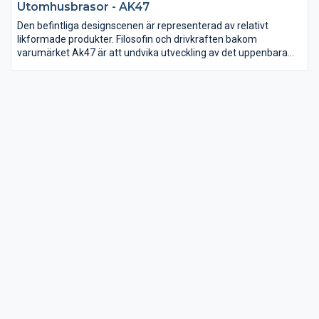
Utomhusbrasor - AK47
Den befintliga designscenen är representerad av relativt
likformade produkter. Filosofin och drivkraften bakom
varumärket Ak47 är att undvika utveckling av det uppenbara
och istället medvetet våga sig ut i det okända. Målet är att
utifrån verkliga processer formge enkla objekt som innehar
långvarig elegans. Utmaningen hos Ak47 är att upptäcka
jämvikten och språket mellan innovation, proportion, originalitet
och användbarhet.