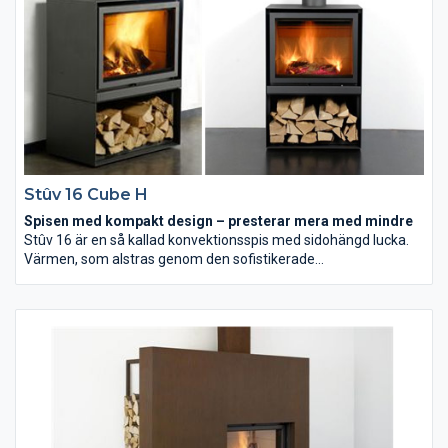
Stûv 16 Cube H
Spisen med kompakt design – presterar mera med mindre
Stûv 16 är en så kallad konvektionsspis med sidohängd lucka.
Värmen, som alstras genom den sofistikerade
förbränningstekniken, avges genom slitsarna i sidorna.
Mekaniken hjälper dessutom till att förhindra baksug vid
dörröppning när man ska lägga in mer ved. Lucköppningen och
reglaget för justering av förbränningen är snyggt dolda i
fronten på luckan. Kaminen fungerar dock inte som öppen spis.