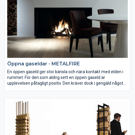
öppen spis eller med luckan stängd som effektiv kamin.
Öppna gaseldar - METALFIRE
En öppen gaseld ger stor känsla och nära kontakt med elden i
rummet. För den som aldrig sett en öppen gaseld är
upplevelsen påtagligt positiv. Den kräver dock i gengäld något
mer i installation än en gaseldad kamin. En handgjord spis med
lameller i gjutjärn. Grus som standard, keramisk ved som tillval.