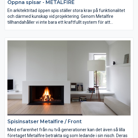
Öppna spisar - METALFIRE
En arkitektritad öppen spis ställer stora krav på funktionalitet
och därmed kunskap vid projektering. Genom Metalfire
tillhandahåller vi inte bara ett kraftfullt system för att
förverkliga och möjliggöra vågade idéer av öppna spisar utan
även teknik och hantverk av högsta klass.
Spisinsatser Metalfire / Front
Med erfarenhet från nu två generationer kan det även så lilla
företaget Metalfire betrakta sig som ledande i sin nisch. Deras