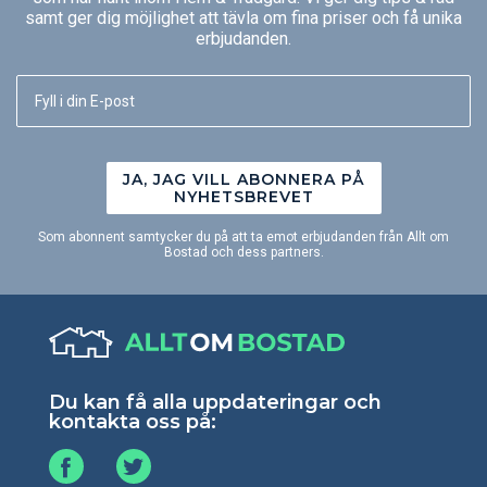
samt ger dig möjlighet att tävla om fina priser och få unika
erbjudanden.
JA, JAG VILL ABONNERA PÅ
NYHETSBREVET
Som abonnent samtycker du på att ta emot erbjudanden från Allt om
Bostad och dess partners.
Du kan få alla uppdateringar och
kontakta oss på: