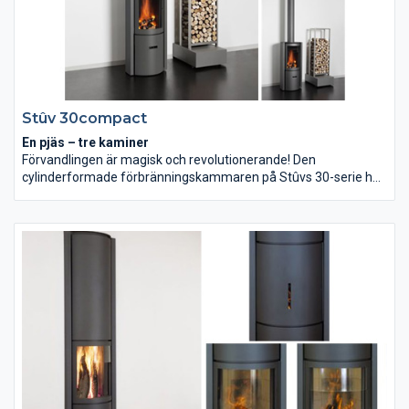
Stûv 30compact
En pjäs – tre kaminer
Förvandlingen är magisk och revolutionerande! Den
cylinderformade förbränningskammaren på Stûvs 30-serie har
en 3-dörrars trumma. Med en enkel rörelse skiftar man
dörrläge. En glasdörr för effektiv eldning dagtid. En dörr utan
glas för öppen eld och grillning kvällstid. En sluten dörr för
långsam förbränning nattetid med glöd tills du vaknar. Grillen
som sätts in för enkel och sund matlagning, är specialbyggd.