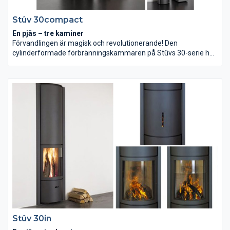
Stûv 30compact
En pjäs – tre kaminer
Förvandlingen är magisk och revolutionerande! Den
cylinderformade förbränningskammaren på Stûvs 30-serie har
en 3-dörrars trumma. Med en enkel rörelse skiftar man
dörrläge. En glasdörr för effektiv eldning dagtid. En dörr utan
glas för öppen eld och grillning kvällstid. En sluten dörr för
långsam förbränning nattetid med glöd tills du vaknar. Grillen
som sätts in för enkel och sund matlagning, är specialbyggd.
Stûv 30in