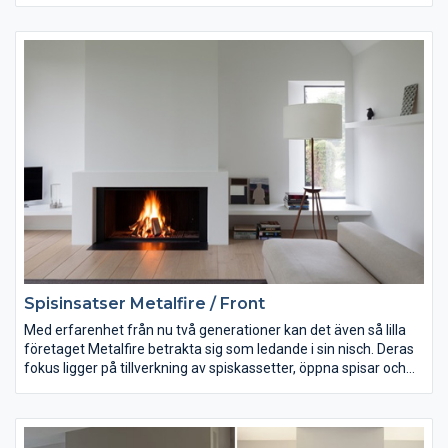
även teknik och hantverk av högsta klass.
Spisinsatser Metalfire / Front
Med erfarenhet från nu två generationer kan det även så lilla
företaget Metalfire betrakta sig som ledande i sin nisch. Deras
fokus ligger på tillverkning av spiskassetter, öppna spisar och
gaseldade öppna spisar. För den som vill göra en personligt
anpassa eldstad eller brasa är detta vägen. Metalfire har som
standard gjutjärn i sina moduler för öppen spis. Om man väljer
en kamin från Metalfire får man ingen vanlig kamin. Det är