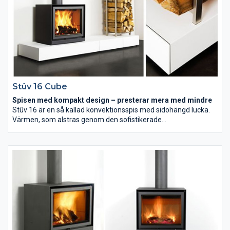
Stûv 16 Cube
Spisen med kompakt design – presterar mera med mindre
Stûv 16 är en så kallad konvektionsspis med sidohängd lucka.
Värmen, som alstras genom den sofistikerade
förbränningstekniken, avges genom slitsarna i sidorna.
Mekaniken hjälper dessutom till att förhindra baksug vid
dörröppning när man ska lägga in mer ved. Lucköppningen och
reglaget för justering av förbränningen är snyggt dolda i
fronten på luckan. Kaminen fungerar dock inte som öppen spis.