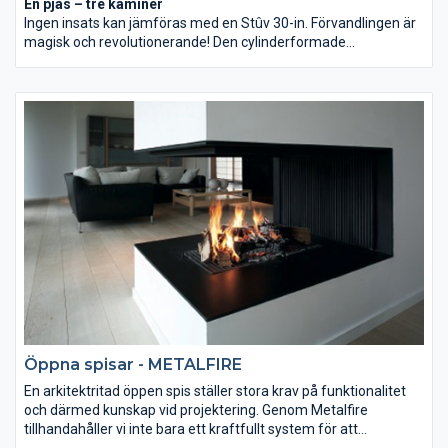
En pjäs – tre kaminer
Ingen insats kan jämföras med en Stûv 30-in. Förvandlingen är
magisk och revolutionerande! Den cylinderformade
förbränningskammaren på Stûv 30-in har en 3-dörrars
trumma. Med en enkel rörelse skiftar man dörrläge. En glasdörr
för effektiv eldning dagtid. En dörr utan glas för öppen eld och
grillning kvällstid. En sluten dörr för långsam förbränning
nattetid med glöd tills du vaknar. Grillen som sätts in för enkel
och sund matlagning, är specialbyggd.
Öppna spisar - METALFIRE
En arkitektritad öppen spis ställer stora krav på funktionalitet
och därmed kunskap vid projektering. Genom Metalfire
tillhandahåller vi inte bara ett kraftfullt system för att
förverkliga och möjliggöra vågade idéer av öppna spisar utan