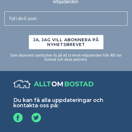
erbjudanden.
JA, JAG VILL ABONNERA PÅ
NYHETSBREVET
Som abonnent samtycker du på att ta emot erbjudanden från Allt om
Bostad och dess partners.
Du kan få alla uppdateringar och
kontakta oss på: