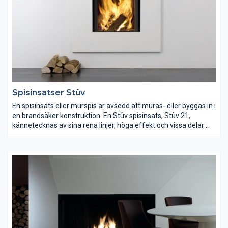
Spisinsatser Stûv
En spisinsats eller murspis är avsedd att muras- eller byggas in i
en brandsäker konstruktion. En Stûv spisinsats, Stûv 21,
kännetecknas av sina rena linjer, höga effekt och vissa delar
revolutionerande tekniska lösningar. STÛV var först i världen
med hisslucka. Den smarta hissluckan försvinner upphissad
elegant in i ovanliggande konstruktion. Den har även en
dubbelfunktion som gör att kan fälla den rakt framåt för enkel
rengöring och service. Spiskassetterna fungerar både som
öppen spis eller med luckan stängd som effektiv kamin.