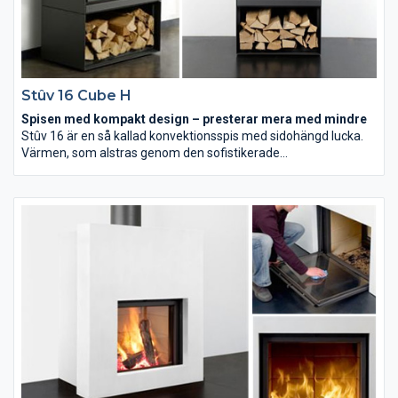
Stûv 16 Cube H
Spisen med kompakt design – presterar mera med mindre
Stûv 16 är en så kallad konvektionsspis med sidohängd lucka.
Värmen, som alstras genom den sofistikerade
förbränningstekniken, avges genom slitsarna i sidorna.
Mekaniken hjälper dessutom till att förhindra baksug vid
dörröppning när man ska lägga in mer ved. Lucköppningen och
reglaget för justering av förbränningen är snyggt dolda i
fronten på luckan. Kaminen fungerar dock inte som öppen spis.