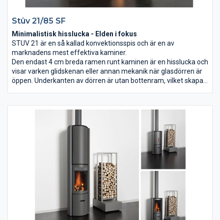
Stûv 21/85 SF
Minimalistisk hisslucka - Elden i fokus
STUV 21 är en så kallad konvektionsspis och är en av
marknadens mest effektiva kaminer.
Den endast 4 cm breda ramen runt kaminen är en hisslucka och
visar varken glidskenan eller annan mekanik när glasdörren är
öppen. Underkanten av dörren är utan bottenram, vilket skapar
en perfekt vy av elden även i öppet läge. Kaminens glasdörr är
designad att integreras och byggas in. Den glider uppåt nästan
ljudlöst och göms i väggkonstruktionen. I öppet läge fungerar
den helt enkelt som en öppen spis.