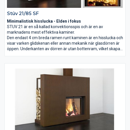
Stûv 21/85 SF
Minimalistisk hisslucka - Elden i fokus
STUV 21 är en så kallad konvektionsspis och är en av
marknadens mest effektiva kaminer.
Den endast 4 cm breda ramen runt kaminen är en hisslucka och
visar varken glidskenan eller annan mekanik när glasdörren är
öppen. Underkanten av dörren är utan bottenram, vilket skapar
en perfekt vy av elden även i öppet läge. Kaminens glasdörr är
designad att integreras och byggas in. Den glider uppåt nästan
ljudlöst och göms i väggkonstruktionen. I öppet läge fungerar
den helt enkelt som en öppen spis.