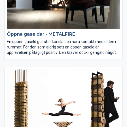
Öppna gaseldar - METALFIRE
En öppen gaseld ger stor känsla och nära kontakt med elden i
rummet. För den som aldrig sett en öppen gaseld är
upplevelsen påtagligt positiv. Den kräver dock i gengäld något
mer i installation än en gaseldad kamin. En handgjord spis med
lameller i gjutjärn. Grus som standard, keramisk ved som tillval.