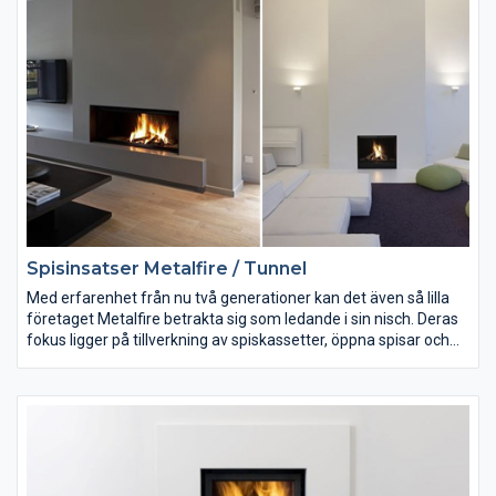
uttänkt, utsökt och exklusivt hantverk.
Spisinsatser Metalfire / Tunnel
Med erfarenhet från nu två generationer kan det även så lilla
företaget Metalfire betrakta sig som ledande i sin nisch. Deras
fokus ligger på tillverkning av spiskassetter, öppna spisar och
gaseldade öppna spisar. För den som vill göra en personligt
anpassa eldstad eller brasa är detta vägen. Metalfire har som
standard gjutjärn i sina moduler för öppen spis. Om man väljer
en kamin från Metalfire får man ingen vanlig kamin. Det är
uttänkt, utsökt och exklusivt hantverk.