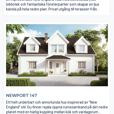
bibliotek och fantastiska fönsterpartier som skapar en ljus
känsla på hela nedre plan. Privat utgång till terassen från
master Bedroom samt åtskiljt badrum. Stor matsalsdel i direkt
anslutning till det härliga köket med arbetsö. På övre plan finner
Du bastu, tre stora sovrum samt ett vardagsrum på 40M2. Ett
hus att visa upp, leva och växa i, helt enkelt vårt största hus!
NEWPORT 147
Ett helt underbart och annorlunda hus inspirerad av ”New
England” stil. Du finner rejäla öppna rumssamband på det nedre
planet med en härlig koppling mellan kök och vardagsrum.