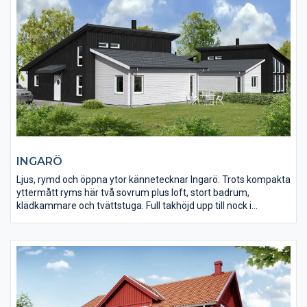
modell finns i två exteriöra version och med två olika
planlösningar.
INGARÖ
Ljus, rymd och öppna ytor kännetecknar Ingarö. Trots kompakta
yttermått ryms här två sovrum plus loft, stort badrum,
klädkammare och tvättstuga. Full takhöjd upp till nock i
vardagsrummet ger dessutom känslan av att man befinner sig i
ett betydligt större hus. Denna modell ingår i serien Arkitekt
Optimal där du kan påverka dina tillval, men där själva
planlösningen redan är framtagen och där vi tillhandahåller
redan färdiga arkitekt-, konstruktions- och VA-ritningar.