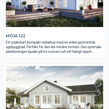
MÖJA 122
Ett underbart kompakt vinkelhus med en enkel geometrisk
uppbyggnad. Perfekt för den lite mindre tomten. Den optimala
planlösningen bjuder på tre sovrum och ett härligt öppet
vardagsrum med gott om ljus och rymd. Kopplingen till köket
med bardisk ger en trivsam samvarodel. Modellen har plats för
badrum och separat toalett samt klädkammare och
väldisponerat rum för klädvård. Husets vinkel ger en skyddad
och naturlig uteplats.