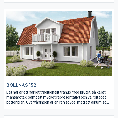
mindre tomt gärna med en fin utsikt från vardagsrummet.
Ryggåstaket ger en luftig och en naturlig illusion av att huset är
betydligt större än det faktiskt är.
BOLLNÄS 152
Det här är ett härligt traditionellt trähus med brutet, så kallat
mansardtak, samt ett mycket representativt och väl tilltaget
bottenplan. Övervåningen är en ren sovdel med ett allrum som
kan utnyttjas som arbetsrum eller plats för dator. Ett hus som
andas sekelskifte i form och utförande och med ett lättarbetat
kök.