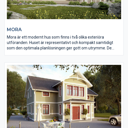
MORA
Mora är ett modernt hus som finns i två olika exteriöra
utföranden. Huset är representativt och kompakt samtidigt
som den optimala planlösningen ger gott om utrymme. De
öppna rumssambanden mellan kök och vardagsrum ger en fin
samvarodel. Husets form ger dessutom en unik möjlighet till
flera intressanta skyddade uteplatser under de utstickande
takdelarna. Denna modell finns även som sluttningshus (modell
Karlstad).