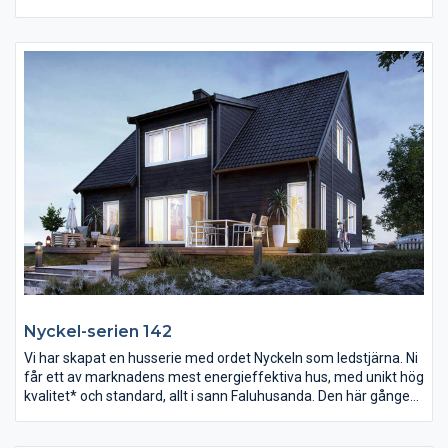
Dessutom erbjuder den smarta planlösningen avskilda sovdelar
både på övre och nedre plan. Detta vackra hus har mycket
karaktär och karisma. Det finns utsikt och rymd i överflöd och
en naturligt skyddad uteplats.
Nyckel-serien 142
Vi har skapat en husserie med ordet Nyckeln som ledstjärna. Ni
får ett av marknadens mest energieffektiva hus, med unikt hög
kvalitet* och standard, allt i sann Faluhusanda. Den här gången
har vi redan gjort de flesta valen, vilket ger lägre priser och
mindre att tänka på för er. Ett enklare sätt att få sätta nyckeln i