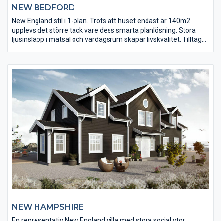
NEW BEDFORD
New England stil i 1-plan. Trots att huset endast är 140m2
upplevs det större tack vare dess smarta planlösning. Stora
ljusinsläpp i matsal och vardagsrum skapar livskvalitet. Tilltaget
Master bedroom med en walk-in closet. Ett hus som sticker ut i
mängden!r
NEW HAMPSHIRE
En representativ New England villa med stora social ytor,