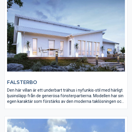
FALSTERBO
Den här villan är ett underbart trähus i nyfunkis-stil med härligt
ljusinsläpp från de generösa fönsterpartierna. Modellen har sin
egen karaktär som förstärks av den moderna taklösningen och
de spännande vinklarna och rena linjerna. Den optimala
planlösningen med ett trevligt kök, ett allrum och ett generöst
vardagsrum ger mycket plats för gemenskap och närvaro. Inte
mindre än fyra sovrum, en tydligt avskild föräldrasovdel samt
ett allrum som tillhör barndelen utgör grunden i huset. Denna