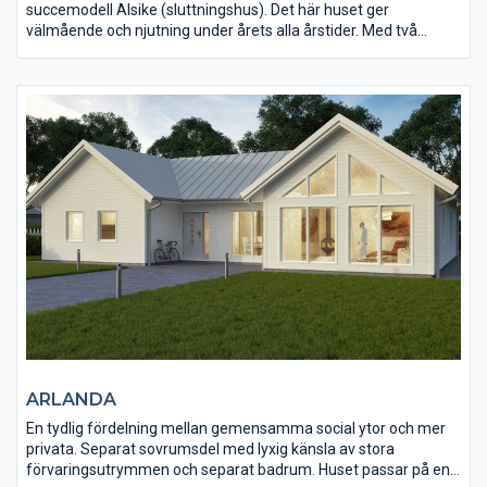
succemodell Alsike (sluttningshus). Det här huset ger
välmående och njutning under årets alla årstider. Med två
separata sovdelar och öppna rumssamband får man den
perfekta planlösningen. De stora glasytorna och de generösa
takhöjden ger ett fantastiskt ljus, rymd och en härlig koppling ut
mot terrass och trädgård. En modern klassiker.
ARLANDA
En tydlig fördelning mellan gemensamma social ytor och mer
privata. Separat sovrumsdel med lyxig känsla av stora
förvaringsutrymmen och separat badrum. Huset passar på en