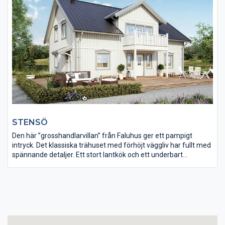
STENSÖ
Den här ”grosshandlarvillan” från Faluhus ger ett pampigt
intryck. Det klassiska trähuset med förhöjt väggliv har fullt med
spännande detaljer. Ett stort lantkök och ett underbart
vardagsrum i vinkel utgör det centrala på nedre plan.
Övervåningen är en ren sovavdelning med ett rymligt och
praktiskt genomgående allrum. Huset har rejäla rum i två plan.