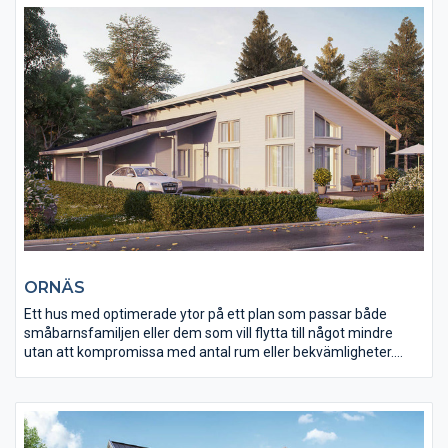
dörren till drömboendet.
ORNÄS
Ett hus med optimerade ytor på ett plan som passar både
småbarnsfamiljen eller dem som vill flytta till något mindre
utan att kompromissa med antal rum eller bekvämligheter.
Ryggåstak i vardagsrummet i kombination med stora
fönsterpartier ger en naturlig illusion av att huset känns mycket
större än det är i verkligheten.