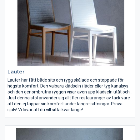
Lauter
Lauter har fått både sits och rygg skålade och stoppade för
högsta komfort. Den valbara klädseln i läder eller tyg kanalsys
och den genombrutna ryggen visar även upp klädseln utåt och
bakåt.
Just denna stol använder sig allt fler restauranger av tack vare
att den ej tappar sin komfort under längre sittningar. Prova
själv! Vi lovar att du vill sitta kvar länge!