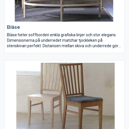
Bläse
Bläse heter soffborden enkla grafiska linjer och stor elegans.
Dimensionerna på underredet matchar tjockleken på
stenskivan perfekt. Distansen mellan skiva och underrede gör
att möbeln känns lätt trots sina generösa mått. Bläse finns som
ett mindre rektangulärt bord som mäter 82×50 cm och ett
större med “dubbla längden” 160×50 cm. I det större bordet
ingår en underskiva som ligger under halva bordet. En extra
underskiva finns att beställa. Bläse finns även i elliptisk form.
Måtten på detta är samma som det stora rektangulära, dvs
längden är 160 cm och bredden 50 cm. Höjden är alltid 50 cm.
Bläse ellips finns endast med kalkstensskiva.