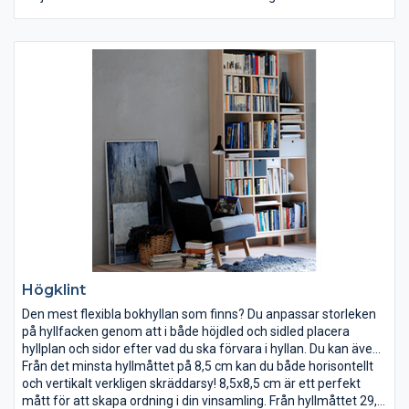
lättare känsla. Borden kan förlängas med en eller två
iläggsskivor. Varje iläggsskiva är 50 cm lång. Till ellipsbordet
finns ett specialutdrag med stödben att välja till. Med det går
bordet att förlänga med upp till fyra iläggsskivor och kan då få
en totallängd om fyra meter!
Högklint
Den mest flexibla bokhyllan som finns? Du anpassar storleken
på hyllfacken genom att i både höjdled och sidled placera
hyllplan och sidor efter vad du ska förvara i hyllan. Du kan även
komplettera din hylla med lådor och dörrar var som helst efter
Från det minsta hyllmåttet på 8,5 cm kan du både horisontellt
behov!
och vertikalt verkligen skräddarsy! 8,5x8,5 cm är ett perfekt
mått för att skapa ordning i din vinsamling. Från hyllmåttet 29,5