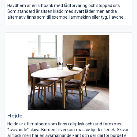
Havdhem är en sittbänk med lådförvaring och stoppad sits.
Som standard är sitsen klädd med svart läder men andra
alternativ finns som till exempel lammskinn eller tyg. Havdhem
finns i två storlekar. Den mindre som är lagom för en person har
två lådor och mäter 54 cm. Den större har plats för två personer
och har fyra lådor. Längden på den är 110,5 cm. Lådorna är
sammansatta med halvdold sinkning och har inslipade beslag i
rostfritt stål.
Hejde
Hejde är ett matbord som finns i elliptisk och rund form med
“svävande” skiva. Borden tillverkas i massiv björk eller ek. Skivan
är tjock men har en avsmalnande kant och ger därför bordet en