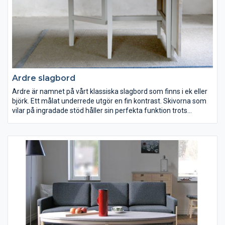
Ardre slagbord
Ardre är namnet på vårt klassiska slagbord som finns i ek eller
björk. Ett målat underrede utgör en fin kontrast. Skivorna som
vilar på ingradade stöd håller sin perfekta funktion trots
växlingar i väder och vind. I mittsektionen finns det plats för en
stol på var sida.