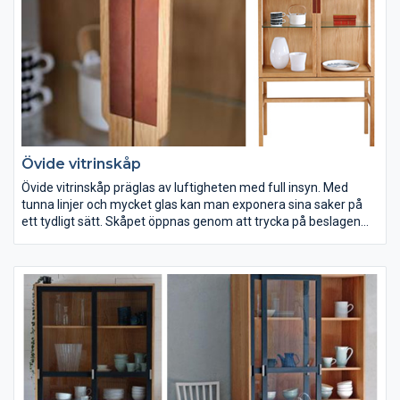
Övide vitrinskåp
Övide vitrinskåp präglas av luftigheten med full insyn. Med
tunna linjer och mycket glas kan man exponera sina saker på
ett tydligt sätt. Skåpet öppnas genom att trycka på beslagen
som kan väljas i Tärnsjöläder eller inslipat rostfritt stål.
Utseendet på skåpet som tillverkas i önskat utförande för varje
kund varieras med träslagen björk eller ek. Målning kan ske på
önskade ytor. Dörrar, överdel eller hela skåpet.