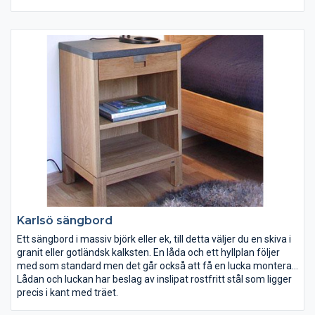
cm och uppåt kan du rita ditt eget figursydda bibliotek – från
pocket till foliant!
Karlsö sängbord
Ett sängbord i massiv björk eller ek, till detta väljer du en skiva i
granit eller gotländsk kalksten. En låda och ett hyllplan följer
med som standard men det går också att få en lucka monterad
om så önskas.
Lådan och luckan har beslag av inslipat rostfritt stål som ligger
precis i kant med träet.