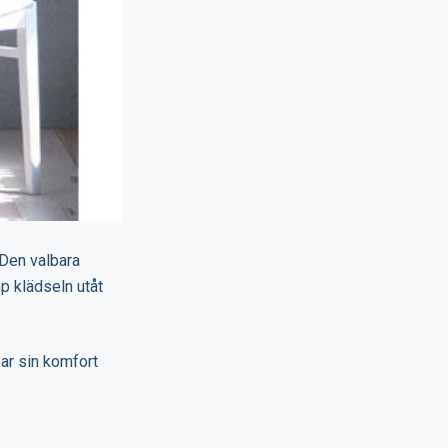
 Den valbara
p klädseln utåt
par sin komfort