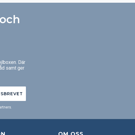
 och
jlboxen. Där
råd samt ger
TSBREVET
rtners.
ON
OM OSS