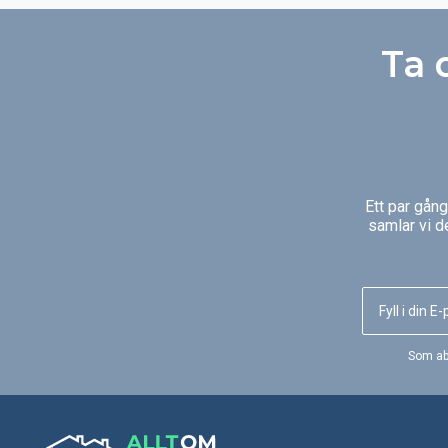
Ta 
Ett par gån
samlar vi d
Som ab