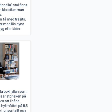
ionella” stol finns
En klassiker man
v.
n få med träsits,
ler med lös dyna
g eller läder.
bla bokhyllan som
ssar storleken på
om att i både
led placera
 hyllmåttet på 8,5
dor efter vad du
horisontellt och