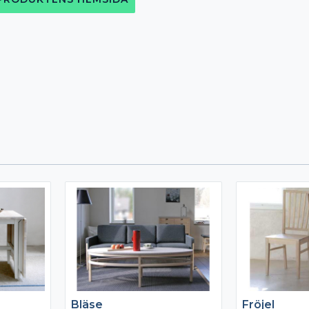
Bläse
Fröjel