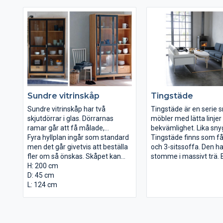
som klädsel.
Sundre vitrinskåp
Tingstäde
Sundre vitrinskåp har två
Tingstäde är en serie 
skjutdörrar i glas. Dörrarnas
möbler med lätta linjer
ramar går att få målade,
bekvämlighet. Lika sny
beslagen är av rostfritt stål.
Fyra hyllplan ingår som standard
alla håll.
Tingstäde finns som fåt
men det går givetvis att beställa
och 3-sitssoffa. Den ha
fler om så önskas. Skåpet kan
stomme i massivt trä.
även utrustas med Sundres
H: 200 cm
ryggstödet går att få i 
mellanlådor och då får det plats
D: 45 cm
eller blästrat och
två stycken på varje hylla.
L: 124 cm
högglanspolerat rostfrit
Klädsel väljer du själv a
skinn.