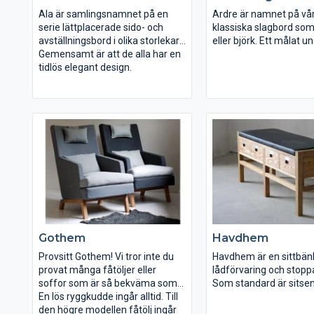
Ala är samlingsnamnet på en
Ardre är namnet på vå
serie lättplacerade sido- och
klassiska slagbord som 
avställningsbord i olika storlekar
eller björk. Ett målat 
och höjder. Här har du gott om
Gemensamt är att de alla har en
utgör en fin kontrast. 
valmöjligheter för att passa ditt
tidlös elegant design.
som vilar på ingradade
användningsområde; träslag,
håller sin perfekta funk
ytbehandling, bordsskiva, storlek
växlingar i väder och vin
och lådor.
mittsektionen finns det
en stol på var sida.
Gothem
Havdhem
Provsitt Gothem! Vi tror inte du
Havdhem är en sittbä
provat många fåtöljer eller
lådförvaring och stoppa
soffor som är så bekväma som
Som standard är sitsen
just Gothem.
En lös ryggkudde ingår alltid. Till
med svart läder men a
den högre modellen fåtölj ingår
alternativ finns som ti