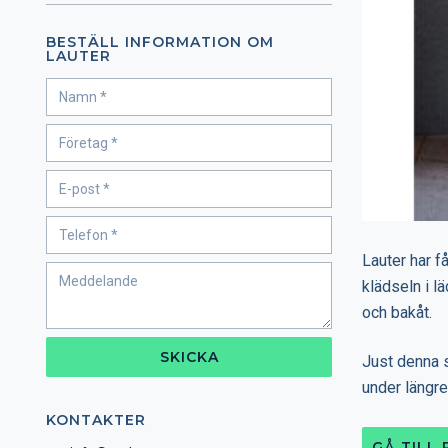
BESTÄLL INFORMATION OM
LAUTER
Lauter har f
klädseln i l
och bakåt.
SKICKA
Just denna s
under längre 
KONTAKTER
GÅ TILL