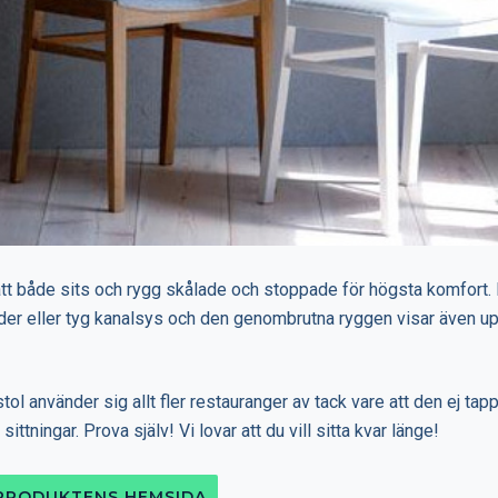
ått både sits och rygg skålade och stoppade för högsta komfort.
äder eller tyg kanalsys och den genombrutna ryggen visar även up
tol använder sig allt fler restauranger av tack vare att den ej tap
sittningar. Prova själv! Vi lovar att du vill sitta kvar länge!
 PRODUKTENS HEMSIDA