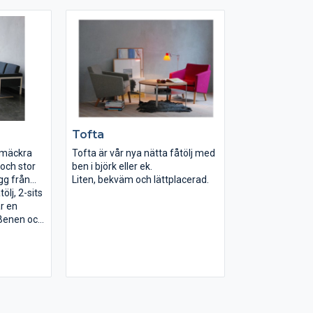
bordet.
eller inslipat ros
Utseendet på 
tillverkas i öns
varje kund var
träslagen björk 
kan ske på önsk
överdel eller he
Tofta
smäckra
Tofta är vår nya nätta fåtölj med
 och stor
ben i björk eller ek.
gg från
Liten, bekväm och lättplacerad.
ölj, 2-sits
r en
 Benen och
björk, ek
t stål.
v tyg eller