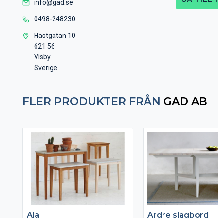
info@gad.se
0498-248230
Hästgatan 10
621 56
Visby
Sverige
FLER PRODUKTER FRÅN
GAD AB
Ala
Ardre slagbord