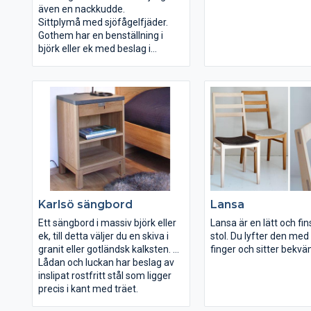
även en nackkudde.
lammskinn eller tyg. 
Sittplymå med sjöfågelfjäder.
finns i två storlekar. D
Gothem har en benställning i
som är lagom för en p
björk eller ek med beslag i
två lådor och mäter 54
rostfritt stål. Välj läder eller något
större har plats för tv
av våra fina kvalitetstyger, eller ta
och har fyra lådor. Lä
med ditt eget favorittyg.
den är 110,5 cm. Lådor
sammansatta med hal
sinkning och har inslip
i rostfritt stål.
Karlsö sängbord
Lansa
Ett sängbord i massiv björk eller
Lansa är en lätt och fi
ek, till detta väljer du en skiva i
stol. Du lyfter den med
granit eller gotländsk kalksten. En
finger och sitter bekvä
låda och ett hyllplan följer med
Lådan och luckan har beslag av
kvällen tack vare den 
som standard men det går också
inslipat rostfritt stål som ligger
ryggen med rätt lutning
att få en lucka monterad om så
precis i kant med träet.
och den skålade och s
önskas.
sitsen. Välj mellan tyg e