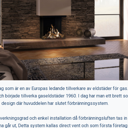
ag som är en av Europas ledande tillverkare av eldstäder för gas
ch började tillverka gaseldstäder 1960. I dag har man ett brett s
 design där huvuddelen har slutet förbränningssystem.
 verkningsgrad och enkel installation då förbränningsluften tas 
går ut, Detta system kallas direct vent och som första företag 