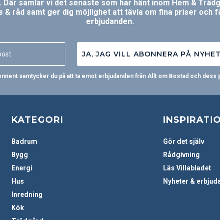
 Där samlar vi det senaste som har hänt inom Hem & Trädg
ps & råd samt ger dig möjlighet att tävla om fina priser och f
erbjudanden.
JA, JAG VILL ABONNERA PÅ NYHE
nent samtycker du på att ta emot erbjudanden från Allt om Bostad och dess 
KATEGORI
INSPIRATI
Badrum
Gör det själv
Bygg
Rådgivning
Energi
Läs Villabladet
Hus
Nyheter & erbjud
Inredning
Kök