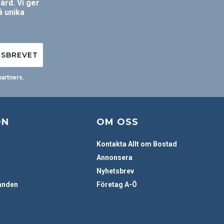
ård. Vi ger
å unika
TSBREVET
partners.
ON
OM OSS
Kontakta Allt om Bostad
Annonsera
Nyhetsbrev
anden
Företag A-Ö