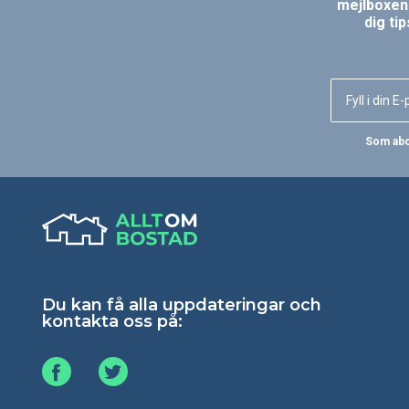
mejlboxen.
dig ti
Som abon
Du kan få alla uppdateringar och
kontakta oss på: