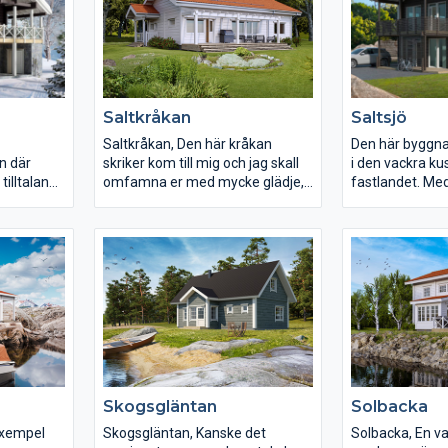
Saltkråkan
Saltsjö
Saltkråkan, Den här kråkan
Den här byggnad
an där
skriker kom till mig och jag skall
i den vackra ku
tilltalande
omfamna er med mycke glädje,
fastlandet. Med
llskap på
skämt åsido, Saltkråkan är ett
glaspartier bjud
 familjen
hus att trivas i med en stor härlig
den härliga natu
 den
altan där du samlar dina vänner
och beskådning 
 känn
för att hoppa ner i en härlig
tillbaka och låt
, under
badtunna och beskåda
skådespelet.
solnedgången.
Skogsgläntan
Solbacka
 exempel
Skogsgläntan, Kanske det
Solbacka, En va