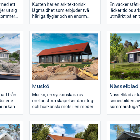
 med ett
Kusten har en arkitektonisk
En vacker ståt
er ut sig
lågmäldhet som erbjuder två
läcker tidlös ar
härliga flyglar och en enorm
utmärkt på en
ningar,
mittdelen med stora glaspartier
generösa ytor o
 som ger
som suddar ut gränsen mellan
vyer. Ett hus fö
och
ute och inne, men det stoppar
fina detaljer i 
ällskapsyta
inte där, efter ni har avnjutigt en
ar.
god middag strosar ni enkelt ut
på någon av de generösa
innergårdarna och skådar en
vacker solnedgång i strilregnet.
Ett hus att längta till.
Muskö
Nässelblad
gnad från
Muskö, en syskonskara av
Nässelblad är 
dsserie
mellanstora skapelser där stug-
sinnesbilden a
r ni kan
och huskänsla möts i en modern
sommarstuga? E
och lyckad mix. Muskö går även
med samma kva
förbi
att få med ett tillhörande
konstruktion s
ärla i
bastustuga i samma manér som
syskonen i fami
”moderskeppen”.
Gör sig bra i all
fjällen till havet