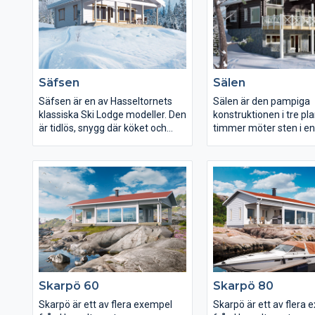
Säfsen
Sälen
Säfsen är en av Hasseltornets
Sälen är den pampiga
klassiska Ski Lodge modeller. Den
konstruktionen i tre pl
är tidlös, snygg där köket och
timmer möter sten i en 
vardagsrummet möts i en öppen
mix. Här ryms större sä
yta med härlig rymd. Här ryms
skidsemester eller hela
även två sovrum, toalett samt en
året om. Blicka ut från
terrass från vilken du kan njuta
rymliga terrassen eller
av naturens många skådespel.
lugnet på övervåningen
takets trygga vingar.
Skarpö 60
Skarpö 80
Skarpö är ett av flera exempel
Skarpö är ett av flera