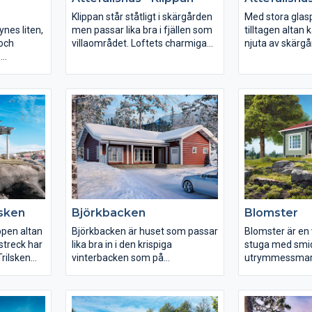
Klippan står ståtligt i skärgården
Med stora glasp
ynes liten,
men passar lika bra i fjällen som
tilltagen altan
 och
villaområdet. Loftets charmiga
njuta av skärg
e
runda fönster och det stora
spektakulära v
 tilltaget
ljusinsläppet vid altanen ger dig
och utomhus. M
s så
alla möjligheter att beundra
baksidans hörn
a nertill
himlens kvällsmagi när sol möter
perfekta tillfly
komnande
horisont.
morgonens förs
 så rymmer
gårdens
lsken
Björkbacken
Blomster
pen altan
Björkbacken är huset som passar
Blomster är en 
rstreck har
lika bra in i den krispiga
stuga med smi
Trilsken
vinterbacken som på
utrymmessmart
llvaro.
blomsterängen. Med sin
kommer i flera o
vinkelform ger huset en skön
väljer själv vi
vindskyddad uteplats där man
ska prioriteras
kan starta upp grillen medan
dina behov ser u