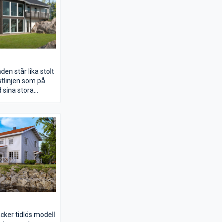
en står lika stolt
stlinjen som på
 sina stora
er Saltsjö in hela
ren till avnjutning
bara att luta sig
a sig vaggas in
cker tidlös modell