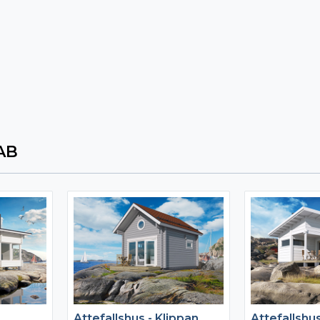
AB
Attefallshus - Klippan
Attefallshu