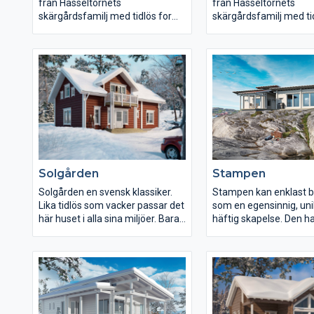
från Hasseltornets
från Hasseltornets
skärgårdsfamilj med tidlös form
skärgårdsfamilj med ti
och stora glaspartier. Här en
och stora glaspartier. 
lycklig kombination av marint och
lycklig kombination av
modernt tycker vi. Och du delar
modernt tycker vi. Och 
med stor sannolikhet vår
med stor sannolikhet v
uppfattning. Skarpö finns i flera
uppfattning. Skarpö finn
olika storlekar.
flera olika storlekar.
Solgården
Stampen
Solgården en svensk klassiker.
Stampen kan enklast b
Lika tidlös som vacker passar det
som en egensinnig, uni
här huset i alla sina miljöer. Bara
häftig skapelse. Den har en
att kliva på, tända brasan,
separat del som kan a
avnjuta en god middag med
som en ateljé, kontor el
vänner och familj efter en
besökande gäster. Perfekt för
hektisk dag och sen... slappna av.
vackra lägen där man v
Ett hus att längta till.
njuta av utsikten i varj