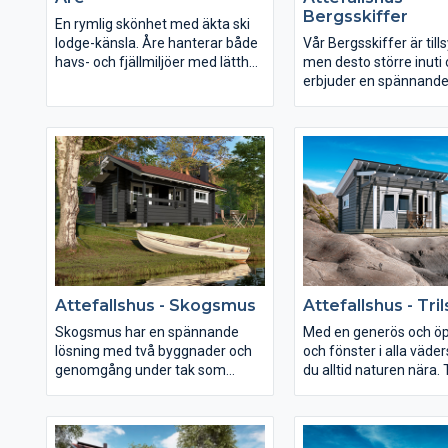
Bergsskiffer
En rymlig skönhet med äkta ski
lodge-känsla. Åre hanterar både
Vår Bergsskiffer är tills
havs- och fjällmiljöer med lätthet.
men desto större inuti
Ett boende att längta hem till
erbjuder en spännand
varje dag. Eller finna lugnet i
planlösning. Med ett väl
under semestern.
loft perfekt för sovplat
öppnas de härliga ytorn
upp och med den väl
och generösa altanen
Bergsskiffer hela skär
sommarkänslor.
Attefallshus - Skogsmus
Attefallshus - Tri
Skogsmus har en spännande
Med en generös och öp
lösning med två byggnader och
och fönster i alla väde
genomgång under tak som
du alltid naturen nära. 
öppnar upp till många lösningar.
garanterar en ljusare ti
Exempelvis två separata
Hela dagen.
sovstugor eller varför inte bastu i
den ena delen och en härlig relax