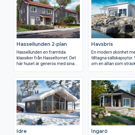
i den andra delen. Skogsmusen
väntar på dig och din inspiration.
Hassellunden 2-plan
Havsbris
Hassellunden en framtida
En modern skönhet me
klassiker från Hasseltornet. Det
tilltagna sällskapsytor
här huset är generös med sina
om en altan som sträcke
utrymmen och samtidigt
stort sett runt hela b
erbjuder ytor för stora sällskap,
och mäter cirka 90
och efter en god middag avslutar
kvadratmeter? Havsbri
man sammankomsten i den
genomsyras av utrymm
uppvärmda bastun.
anpassade för hög kom
Sammanfattas "njutning".
Idre
Ingarö