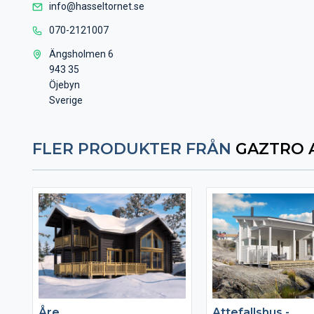
info@hasseltornet.se
070-2121007
Ängsholmen 6
943 35
Öjebyn
Sverige
FLER PRODUKTER FRÅN
GAZTRO 
Åre
Attefallshus -