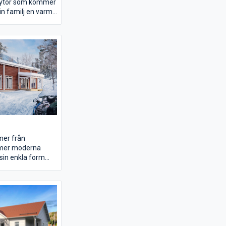
ytor som kommer
din familj en varm
 många härliga
.
mer från
 mer moderna
sin enkla form
 i sin kantighet
en att ge sin
lj mycke glädje