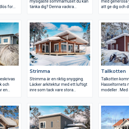
mysigaste sommarhuset du kan
med generösa 
dlös form
tänka dig? Denna vackra
att ge dig och 
Här en
skapelse är, stilmässigt, något
upplevelse med
 marint och
mer åt det klassiska hållet i
sommarminnen
du delar
jämförelse med andra
år
Hasseltorn. I Sjöbris bor man fint
s att få i
på två plan med en inbjudande
entré via den gemytliga farstun.
Strimma
Tallkotten
eskrivas
Strimma är en riktig snygging.
Talkotten kom
k och
Läcker arkitektur med ett luftigt
Hasseltornets
inre som tack vare stora
modeller . Med 
nvändas
glaspartier låter dig njuta av
och ändå vacker
ler för
dagens ljus. Strimma kommer i
kommer Talkott
några olika utföranden vad gäller
ägare med fami
ill kunna
altan och terrasslösningar.
och sinnesro.
e rum.