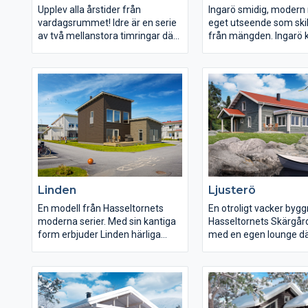
Upplev alla årstider från
Ingarö smidig, modern
vardagsrummet! Idre är en serie
eget utseende som skilj
av två mellanstora timringar där
från mängden. Ingarö kommer
vi fokuserat extra mycket på
med flera olika planlös
ljusinsläpp och atmosfär. Den
samtliga med en altan
större av de två syskonen
en inbjudande känsla 
rymmer även bastu och
fungerar som trevlig s
tvättstuga.
under fina sommarkväll
Linden
Ljusterö
En modell från Hasseltornets
En otroligt vacker byg
moderna serier. Med sin kantiga
Hasseltornets Skärgår
form erbjuder Linden härliga
med en egen lounge dä
öppna ytor för mycke skoj &
sitta och avnjuta ett glas vin och
umgänge. Ett hus som kommer
samtidigt beskåda alla 
att skänka dig många trevliga
åkande båtar. En liten p
glädjeskutt.
skärgården.