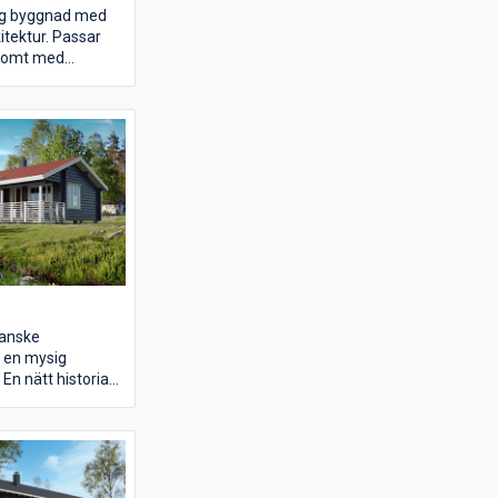
lig byggnad med
kitektur. Passar
 tomt med
ch vidsträckta
r dig som gillar
stort som smått.
kanske
v en mysig
n nätt historia
lité och robusta
om de större
ljen Hasseltorn.
a miljöer, från
.