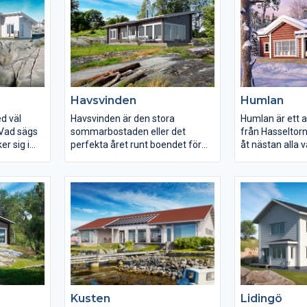
vinden pinar fram. Ett härligt hus
sommarbostad 
för många olika platser.
medelstora fami
med vuxna bar
Havsvinden
Humlan
d väl
Havsvinden är den stora
Humlan är ett a
. Vad sägs
sommarbostaden eller det
från Hasseltor
r sig i
perfekta året runt boendet för
åt nästan alla v
yggnaden
par eller mindre familjer.
att kunna avnju
Havsvinden erbjuder smarta
med grillparty 
s
planlösningar med fokus på de
solstolar däreft
en väl
allmänna öppna ytorna med lätt
stundar kan du 
fort.
access till den stora generösa
Humlans tysta s
altanen.
Kusten
Lidingö