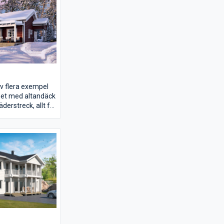
för den
ljen eller paret
n.
v flera exempel
net med altandäck
äderstreck, allt för
ta härliga stunder
och mjuka
er när kvällen
lugnt somna in i
urr.