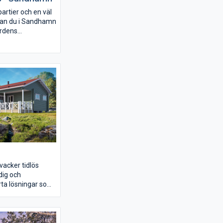
artier och en väl
 kan du i Sandhamn
årdens
yer både inomhus
ini-altanen på
 är dessutom den
ktsorten för
ta kaffekopp.
vacker tidlös
dig och
a lösningar som
lika varianter. Du
lka utrymmen som
 beroende på hur
t. Idealisk