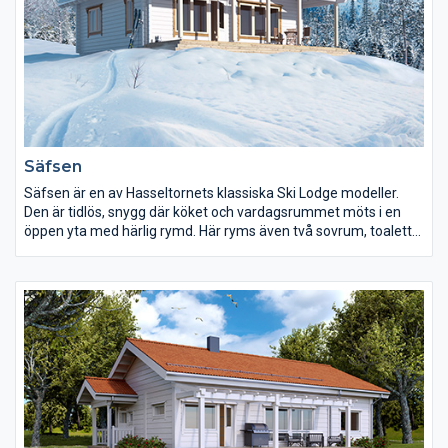
Säfsen
Säfsen är en av Hasseltornets klassiska Ski Lodge modeller.
Den är tidlös, snygg där köket och vardagsrummet möts i en
öppen yta med härlig rymd. Här ryms även två sovrum, toalett
samt en terrass från vilken du kan njuta av naturens många
skådespel.