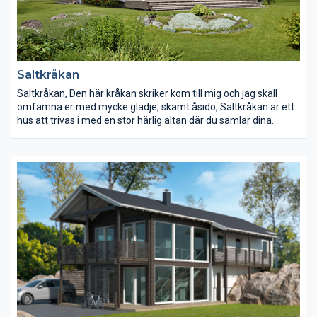
Saltkråkan
Saltkråkan, Den här kråkan skriker kom till mig och jag skall
omfamna er med mycke glädje, skämt åsido, Saltkråkan är ett
hus att trivas i med en stor härlig altan där du samlar dina
vänner för att hoppa ner i en härlig badtunna och beskåda
solnedgången.