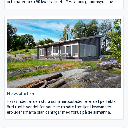
och mäter cirka 90 kvadratmeter? Havsbris genomsyras av
utrymmen väl anpassade för hög komfort.
Havsvinden
Havsvinden är den stora sommarbostaden eller det perfekta
året runt boendet för par eller mindre familjer. Havsvinden
erbjuder smarta planlösningar med fokus på de allmänna
öppna ytorna med lätt access till den stora generösa altanen.