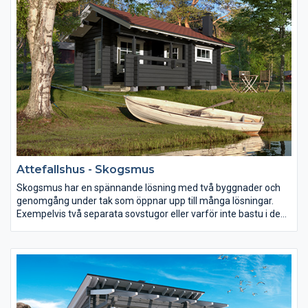
Attefallshus - Skogsmus
Skogsmus har en spännande lösning med två byggnader och
genomgång under tak som öppnar upp till många lösningar.
Exempelvis två separata sovstugor eller varför inte bastu i den
ena delen och en härlig relax i den andra delen. Skogsmusen
väntar på dig och din inspiration.