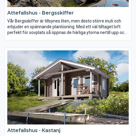
Attefallshus - Bergsskiffer
Vår Bergsskiffer är tillsynes liten, men desto större inuti och
erbjuder en spännande planlösning. Med ett väl tilltaget loft
perfekt för sovplats så öppnas de härliga ytorna nertill upp och
med den välkomnande och generösa altanen så rymmer
Bergsskiffer hela skärgårdens sommarkänslor.
Attefallshus - Kastanj