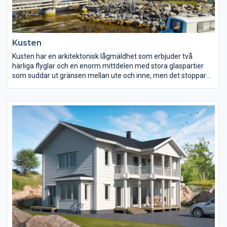
Kusten
Kusten har en arkitektonisk lågmäldhet som erbjuder två
härliga flyglar och en enorm mittdelen med stora glaspartier
som suddar ut gränsen mellan ute och inne, men det stoppar
inte där, efter ni har avnjutigt en god middag strosar ni enkelt ut
på någon av de generösa innergårdarna och skådar en vacker
solnedgång i strilregnet. Ett hus att längta till.