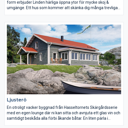
form erbjuder Linden härliga öppna ytor för mycke skoj &
umgänge. Ett hus som kommer att skänka dig många trevliga
glädjeskutt.
Ljusterö
En otroligt vacker byggnad från Hasseltornets Skärgårdsserie
med en egen lounge där ni kan sitta och avnjuta ett glas vin och
samtidigt beskåda alla förbi åkande båtar. En liten pärla i
skärgården.