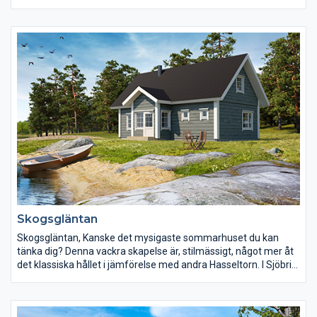
delar med stor sannolikhet vår uppfattning. Skarpö finns att få i
flera olika storlekar.
Skogsgläntan
Skogsgläntan, Kanske det mysigaste sommarhuset du kan
tänka dig? Denna vackra skapelse är, stilmässigt, något mer åt
det klassiska hållet i jämförelse med andra Hasseltorn. I Sjöbris
bor man fint på två plan med en inbjudande entré via den
gemytliga farstun.