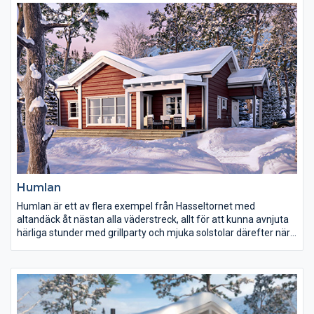
Humlan
Humlan är ett av flera exempel från Hasseltornet med
altandäck åt nästan alla väderstreck, allt för att kunna avnjuta
härliga stunder med grillparty och mjuka solstolar därefter när
kvällen stundar kan du lugnt somna in i Humlans tysta surr.