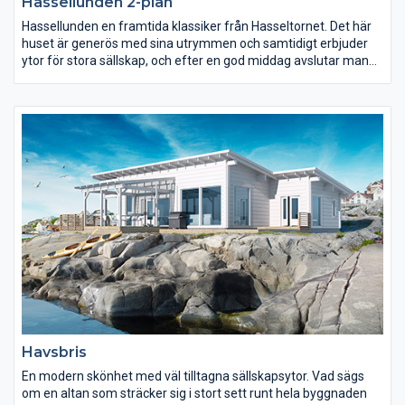
Hassellunden 2-plan
Hassellunden en framtida klassiker från Hasseltornet. Det här
huset är generös med sina utrymmen och samtidigt erbjuder
ytor för stora sällskap, och efter en god middag avslutar man
sammankomsten i den uppvärmda bastun. Sammanfattas
"njutning".
Havsbris
En modern skönhet med väl tilltagna sällskapsytor. Vad sägs
om en altan som sträcker sig i stort sett runt hela byggnaden