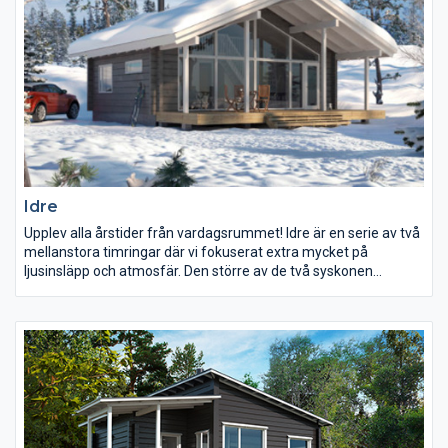
Idre
Upplev alla årstider från vardagsrummet! Idre är en serie av två
mellanstora timringar där vi fokuserat extra mycket på
ljusinsläpp och atmosfär. Den större av de två syskonen
rymmer även bastu och tvättstuga.