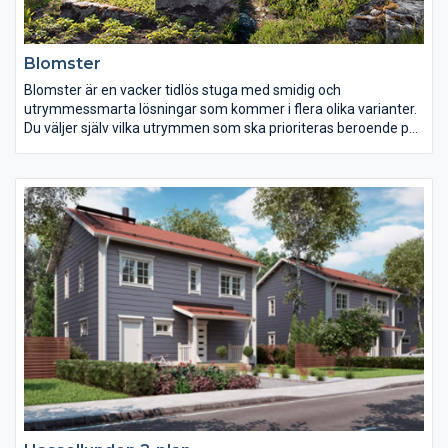
Blomster
Blomster är en vacker tidlös stuga med smidig och
utrymmessmarta lösningar som kommer i flera olika varianter.
Du väljer själv vilka utrymmen som ska prioriteras beroende på
hur dina behov ser ut. Idealisk sommarbostad för den
medelstora familjen eller paret med vuxna barn.