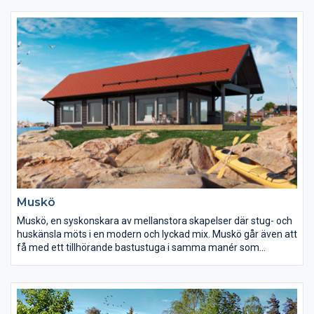
Muskö
Muskö, en syskonskara av mellanstora skapelser där stug- och
huskänsla möts i en modern och lyckad mix. Muskö går även att
få med ett tillhörande bastustuga i samma manér som
”moderskeppen”.