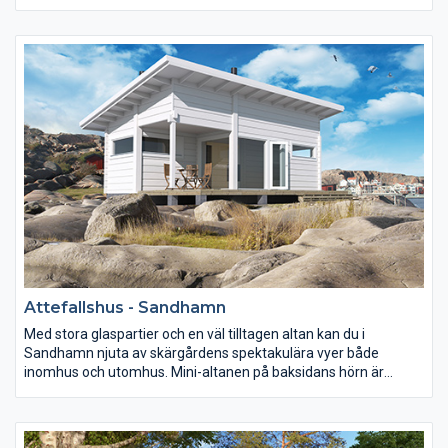
beundra himlens kvällsmagi när sol möter horisont.
Attefallshus - Sandhamn
Med stora glaspartier och en väl tilltagen altan kan du i
Sandhamn njuta av skärgårdens spektakulära vyer både
inomhus och utomhus. Mini-altanen på baksidans hörn är
dessutom den perfekta tillflyktsorten för morgonens första
kaffekopp.