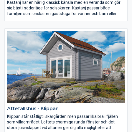
Kastanj har en härlig klassisk känsla med en veranda som gör
sig bäst i söderläge för solsökaren. Kastanj passar både
familjen som önskar en gäststuga för vänner och barn eller
varför inte en liten ateljé till den konstnärlige som söker lugn
och inspiration.
Attefallshus - Klippan
Klippan står ståtligt i skärgården men passar lika bra i fjällen
som villaområdet. Loftets charmiga runda fönster och det
stora ljusinsläppet vid altanen ger dig alla möjligheter att