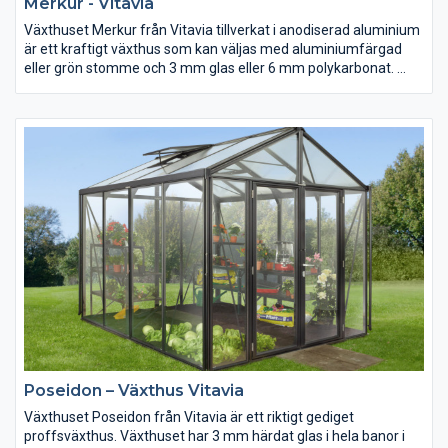
Merkur - Vitavia
Växthuset Merkur från Vitavia tillverkat i anodiserad aluminium
är ett kraftigt växthus som kan väljas med aluminiumfärgad
eller grön stomme och 3 mm glas eller 6 mm polykarbonat.
Man kan välja att ha glas i sidorna och polykarbonat i taket.
Merkur har en låsbar skjutdörr upphängd på hjul för lätt öppning
och stängning. Dörren kan placeras med öppning åt höger eller
vänster och spärras i mellanläge för ventilation.
Poseidon – Växthus Vitavia
Växthuset Poseidon från Vitavia är ett riktigt gediget
proffsväxthus. Växthuset har 3 mm härdat glas i hela banor i