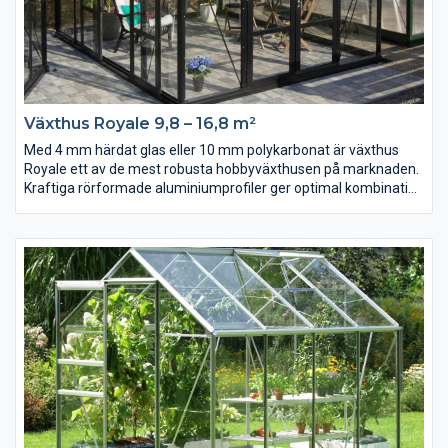
Växthus Royale 9,8 – 16,8 m²
Med 4 mm härdat glas eller 10 mm polykarbonat är växthus
Royale ett av de mest robusta hobbyväxthusen på marknaden.
Kraftiga rörformade aluminiumprofiler ger optimal kombination
av styrka och lätthet vilket underlättar vid transport och
montering.