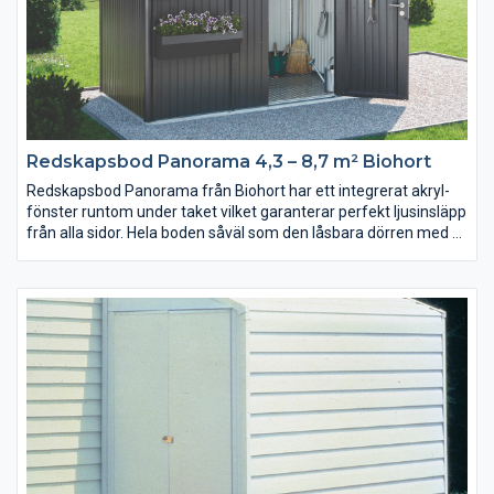
Redskapsbod Panorama 4,3 – 8,7 m² Biohort
Redskapsbod Panorama från Biohort har ett integrerat akryl-
fönster runtom under taket vilket garanterar perfekt ljusinsläpp
från alla sidor. Hela boden såväl som den låsbara dörren med 3-
vägslåsningsmekanism och med gångjärn och handtag av
rostfritt stål är mycket robust för att stå pall mot väder och
vind, såväl som mot objudna gäster.
Finns i färgerna metallic-silver, metallic kvarts-grå och metallic-
mörkgrå.