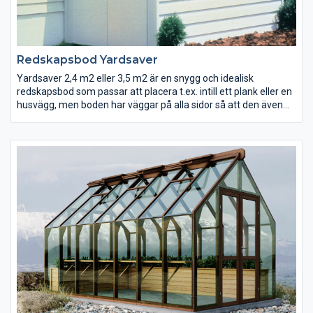
Redskapsbod Yardsaver
Yardsaver 2,4 m2 eller 3,5 m2 är en snygg och idealisk
redskapsbod som passar att placera t.ex. intill ett plank eller en
husvägg, men boden har väggar på alla sidor så att den även
kan placeras fristående. Kompakt och platsbesparande modell
med dubbeldörrar som kan placeras på valfri gavel.
Extra kraftigt utförande i stål med panelprofilerade väggplåtar.