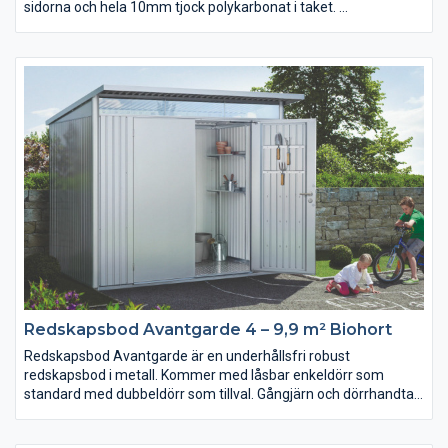
sidorna och hela 10mm tjock polykarbonat i taket.
Den kraftiga konstruktionen tillsammans med den
solbeständiga 10 mm tjocka polykarbonaten ger växthuset
extra styrka. Den höga sidohöjden ger full ståhöjd i hela huset.
Växthuset levereras med svartlackerade profiler. Den delbara
dubbeldörren ger full tillgång till hela växthuset om det så är
med skottkärra eller rullstol och tillsammans med de 3
takluckorna ger det goda möjligheter till anpassad ventilering.
Redskapsbod Avantgarde 4 – 9,9 m² Biohort
Redskapsbod Avantgarde är en underhållsfri robust
redskapsbod i metall. Kommer med låsbar enkeldörr som
standard med dubbeldörr som tillval. Gångjärn och dörrhandtag
i rostfritt stål. Det finns också möjlighet att montera en dörr på
sidan av boden. Avantgarde är tillverkad av hållbara och