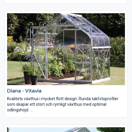
Cassandra har 3 mm härdat glas utan skarvar mellan
profilerna. Glasen fästs med eleganta glaslister, vilket fulländar
intrycket av Cassandra som ett exklusivt orangeri / växthus.
Cassandra monteras ovanpå en 50 cm hög mur eller sockel
(ingår inte i leveransen), bortsett från dörröppningen. Den låga
ingångströskeln gör att man obehindrat kan gå in och ut ur
orangeriet/växthuset. Båda storlekarna av Cassandra har även
dubbeldörrar vilket är en fördel om man vill köra in med en
skottkärra eller en rullstol.
Diana - Vitavia
Kvalitets växthus i mycket flott design. Runda takfotsprofiler
som skapar ett stort och rymligt växthus med optimal
odlingshöjd.
Levereras med dubbla skjutdörrar som möjliggör att man kan
komma in med tex en skottkärra. Förutom färdigskuret glas