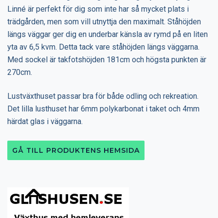
Linné är perfekt för dig som inte har så mycket plats i
trädgården, men som vill utnyttja den maximalt. Ståhöjden
längs väggar ger dig en underbar känsla av rymd på en liten
yta av 6,5 kvm. Detta tack vare ståhöjden längs väggarna.
Med sockel är takfotshöjden 181cm och högsta punkten är
270cm.
Lustväxthuset passar bra för både odling och rekreation.
Det lilla lusthuset har 6mm polykarbonat i taket och 4mm
härdat glas i väggarna.
GÅ TILL PRODUKTENS HEMSIDA