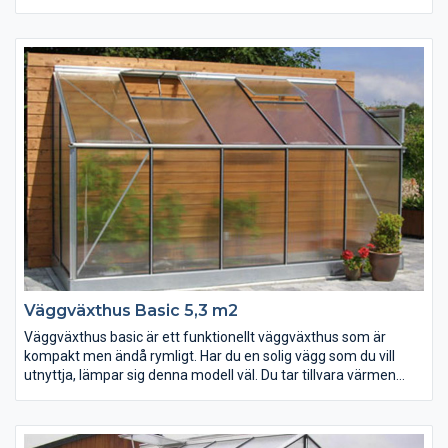
levereras med 4 mm. härdat glas i hela bannor i front och sidor
och hela 10 mm. tjock polykarbonat i taket.
Med hela 253 cm höjd inne vid husväggen finns det gott om
plats för en dörr in till bostadshuset och med 192 cm på
framsidan är ståhöjden väl tilltagen i hela uterummet.
Uterummet är en idealisk plats för odling samtidigt som det ger
ett extra rum för avkoppling och rekreation.
Väggväxthus Basic 5,3 m2
Väggväxthus basic är ett funktionellt väggväxthus som är
kompakt men ändå rymligt. Har du en solig vägg som du vill
utnyttja, lämpar sig denna modell väl. Du tar tillvara värmen
som väggen lagrar. Här odlar du dina egna tomater, gurkor eller
varför inte kiwi. Storleken må vara kompakt, men du kommer
uppleva utrymmet överraskande stort.