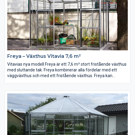
förruttnelse och dess förväntade livslängd är över 50 år.
Freya – Växthus Vitavia 7,6 m²
Vitavias nya modell Freya är ett 7,6 m² stort fristående växthus
med sluttande tak. Freya kombinerar alla fördelar med ett
väggväxthus och med ett fristående växthus. Freya kan
placeras var som helst i trädgården och det lätt sluttande taket
ger bra höjd i hela växthus. Det blir gott om plats för både
växter och odlare.
I fronten är det en dubbel skjutdörr som ger lätt tillgänglighet till
växthuset. Växthuset ventileras med 2 topphängda sidofönster
samt jalusifönster ovanför dörrarna.