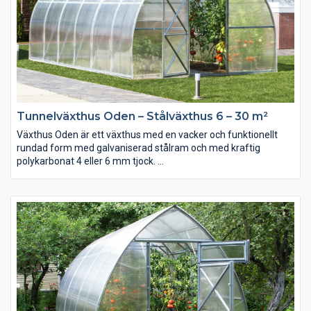
Tunnelväxthus Oden – Stålväxthus 6 – 30 m²
Växthus Oden är ett växthus med en vacker och funktionellt
rundad form med galvaniserad stålram och med kraftig
polykarbonat 4 eller 6 mm tjock.
Oden är med sin stålstomme och konstruktion ett extremt
starkt och tåligt växthus speciellt anpassat för snörika regioner.
Dess rundade form är inte bara funktionell utan också mycket
vacker och platseffektiv då den ger en bra höjd i större delen av
växthuset.