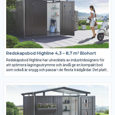
kg/m² samt vindar på upp till 42 m/s.
Finns i färgerna metallic-silver, metallic kvarts-grå, metallic-
mörkgrå och mörkgrön.
Redskapsbod Highline 4,3 – 8,7 m² Biohort
Redskapsbod Highline har utvecklats av industridesigners för
att optimera lagringsutrymme och ändå ge en kompakt bod
som också är snygg och passar i de flesta trädgårdar. Det platta
och moderna taket och det integrerade Skylight-fönstret i akryl
runtom hela Highline är både praktiskt och snyggt och med fem
olika storlekar och en höjd på 222cm uppfyller den de flesta
behov.
Boden är testad för en snölast upp till 150 kg/m² och vindstyrka
upp till 42 m/s.