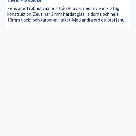
Zeus - Vitavia
Zeus är ett robust växthus från Vitavia med mycket kraftig
konstruktion. Zeus har 3 mm härdat glas i sidorna och hela
10mm tjockt polykarbonat i taket. Med andra ord ett proffshus
för hobbyodlaren. Zeus finns från 8,1 m2 upp till 15,7 m2 och
den höga sidohöjden ger full ståhöjd i hela huset. Zeus kan fås i
ofärgad aluminium eller grön eller svartlackerat.