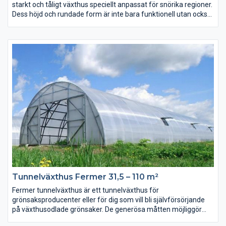
starkt och tåligt växthus speciellt anpassat för snörika regioner.
Dess höjd och rundade form är inte bara funktionell utan också
mycket vacker och platseffektiv då den ger en bra höjd i hela
växthuset. Med sin smala bredd ger den ett resligt intryck och
möjliggör odling på båda sidor utan att plantorna hamnar för
tätt.
Tunnelväxthus Fermer 31,5 – 110 m²
Fermer tunnelväxthus är ett tunnelväxthus för
grönsaksproducenter eller för dig som vill bli självförsörjande
på växthusodlade grönsaker. De generösa måtten möjliggör
både omfattande odling och gör det mycket lättarbetet.