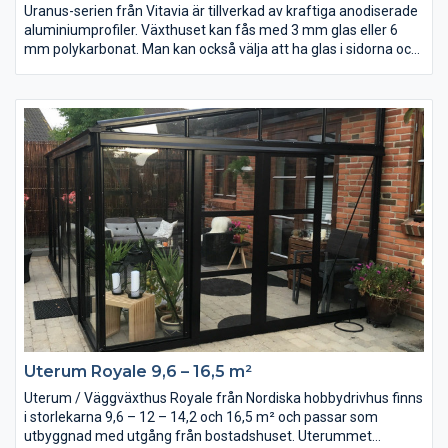
Uranus-serien från Vitavia är tillverkad av kraftiga anodiserade
aluminiumprofiler. Växthuset kan fås med 3 mm glas eller 6
mm polykarbonat. Man kan också välja att ha glas i sidorna och
polykarbonat i taket.
Uranus är designat för hobbyodlaren som vill ha det lilla extra.
Här finns verkligen möjligheten att kombinera växthus och
uterum. Den höga sidohöjden ger fri ståhöjd i hela växthuset
och möjliggör odling av höga plantor eller rikligt med plats vid
odling på hyllor.
Uterum Royale 9,6 – 16,5 m²
Uterum / Väggväxthus Royale från Nordiska hobbydrivhus finns
i storlekarna 9,6 – 12 – 14,2 och 16,5 m² och passar som
utbyggnad med utgång från bostadshuset. Uterummet