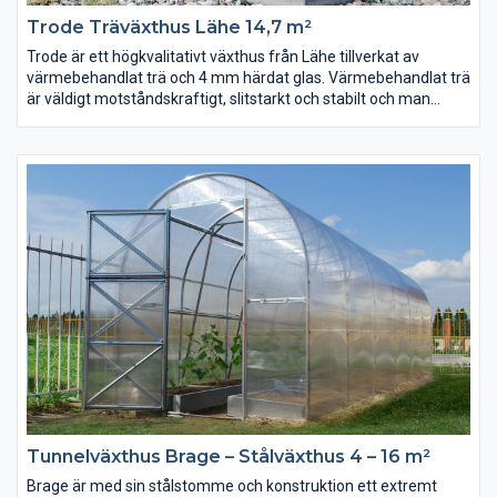
Trode Träväxthus Lähe 14,7 m²
Trode är ett högkvalitativt växthus från Lähe tillverkat av
värmebehandlat trä och 4 mm härdat glas. Värmebehandlat trä
är väldigt motståndskraftigt, slitstarkt och stabilt och man
behöver inte oroa sig för storleksförändringar eller att det
murknar och dess förväntade livslängd är över 50 år.
Kan levereras med värmebehandlat trä utan ytterligare
ytbehandling, inoljat eller målat. Väljer du en annan färg än
standardfärgerna, ange önskad färg i kommentarsfältet vid
beställning.
Tunnelväxthus Brage – Stålväxthus 4 – 16 m²
Brage är med sin stålstomme och konstruktion ett extremt