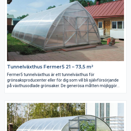
Stommen är tillverkad i kraftiga galvaniserade stålprofiler och
ytskiktet är kraftig uv-beständig polykarbonat 6 eller 10 mm
tjock som tål en belastning av 360 kg per kvadratmeter.
Tunnelväxthus Fermer5 21 – 73,5 m²
Fermer5 tunnelväxthus är ett tunnelväxthus för
grönsaksproducenter eller för dig som vill bli självförsörjande
på växthusodlade grönsaker. De generösa måtten möjliggör
både omfattande odling och gör det mycket lättarbetet.
Växthusen har en unik och vacker form är också extremt
hållfast och den anpassade formen gör att snö inte lägger sig
på växthuset samt att vinden leds runt växthuset. Stommen är
tillverkad i kraftiga galvaniserade stålprofiler och ytskiktet är
kraftig uv-beständig polykarbonat 6 eller 10 mm tjock som tål
en belastning av 360 kg per kvadratmeter.