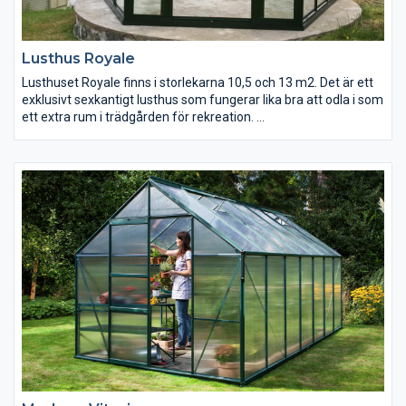
Lusthus Royale
Lusthuset Royale finns i storlekarna 10,5 och 13 m2. Det är ett
exklusivt sexkantigt lusthus som fungerar lika bra att odla i som
ett extra rum i trädgården för rekreation.
Modellen har kraftigare profiler än övriga sexkantiga modeller
och en kraftig bottenprofil i aluminium som kan placeras direkt
på ett plant underlag eller gjutas fast i plintar, så ingen extra
sockel behöver byggas eller köpas till. Modellerna har dubbla
stalldörrar eller dubbla skjutdörrar. Man kan köpa till en extra
uppsättning dörrar till lusthuset om man vill ha ingång från två
sidor eller möjlighet till passage genom lusthuset.