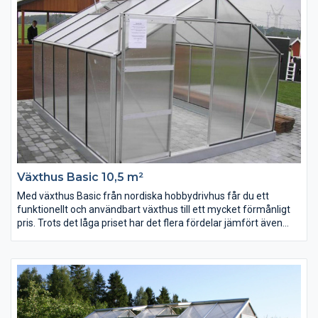
Växthus Basic 10,5 m²
Med växthus Basic från nordiska hobbydrivhus får du ett
funktionellt och användbart växthus till ett mycket förmånligt
pris. Trots det låga priset har det flera fördelar jämfört även
med konkurrenternas dyrare modeller.
Växthuset monteras med rostfria stålbultar som är väsentligt
starkare än aluminiumbultar som vanligtvis används vid
montering. Växthuset kommer med 4 eller 6 mm polykarbonat
eller 4 mm härdat glas som fästs med silikon (inkluderat i
priset) och svarta plastlister vilket blir både stabilt och snyggt.