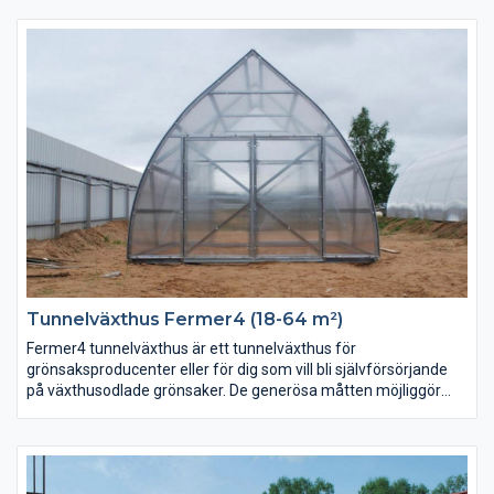
Växthusen är också extremt hållfast och den anpassade
formen gör att snö inte lägger sig på växthuset samt att vinden
leds runt växthuset. Stommen är tillverkad i kraftiga
galvaniserade stålprofiler och ytskiktet är kraftig uv-beständig
polykarbonat 6 eller 10 mm tjock som tål en belastning av 360
kg per kvadratmeter.
Tunnelväxthus Fermer4 (18-64 m²)
Fermer4 tunnelväxthus är ett tunnelväxthus för
grönsaksproducenter eller för dig som vill bli självförsörjande
på växthusodlade grönsaker. De generösa måtten möjliggör
både omfattande odling och gör det mycket lättarbetet.
Växthusen har en unik och vacker form är också extremt
hållfast och den anpassade formen gör att snö inte lägger sig
på växthuset samt att vinden leds runt växthuset.