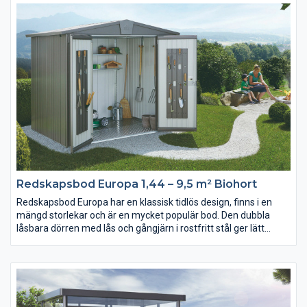
beständiga material och är konstruerad med sidor av
Varmförzinkad, polyamidbelagd stålplåt och med alla skruvar i
rostfritt stål. Med sin unika konstruktion med en akrylglas-täckt
spalt framtill under det utskjutande taket släpps dagsljuset
effektivt in.
Finns i färgerna metallic-silver, metallic kvarts-grå och metallic-
mörkgrå.
Redskapsbod Europa 1,44 – 9,5 m² Biohort
Redskapsbod Europa har en klassisk tidlös design, finns i en
mängd storlekar och är en mycket populär bod. Den dubbla
låsbara dörren med lås och gångjärn i rostfritt stål ger lätt
åtkomst till och översikt över bodens inre. Bodens stabila och
funktionella design i kombination med hållbart material och
minimalt underhåll har bidragit till dess popularitet. Boden är
tillverkad av varmgalvaniserad polyamid-täckt stålplåt och
monteras med rostfria skruvar. Redskapsboden är också
extremt stabil och är testad för snöbelastningar på upp till 150