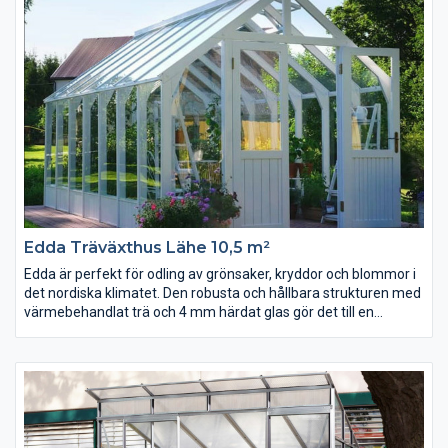
bifogas solbeständiga akrylskivor till de rundade sidoprofilerna.
Diana växthusmodeller kan även levereras med grönlackerade
profiler.
Edda Träväxthus Lähe 10,5 m²
Edda är perfekt för odling av grönsaker, kryddor och blommor i
det nordiska klimatet. Den robusta och hållbara strukturen med
värmebehandlat trä och 4 mm härdat glas gör det till en
livstidsinvestering.
Edda är ett högkvalitativt växthus från Lähe tillverkat av
värmebehandlat trä och 4 mm härdat glas. Värmebehandlat trä
är 100% naturligt och vid dess beredning används inte kemiska
medel. Värmebehandlat trä är väldigt slitstarkt och stabilt och
man behöver inte oroa sig för storleksförändringar eller