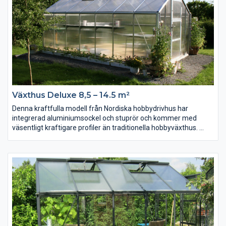
Växthus Deluxe 8,5 – 14.5 m²
Denna kraftfulla modell från Nordiska hobbydrivhus har
integrerad aluminiumsockel och stuprör och kommer med
väsentligt kraftigare profiler än traditionella hobbyväxthus.
Kan fås med 4 mm härdat glas eller 10 mm polykarbonat, eller
glas i sidorna och polykarbonat i taket. Polykarbonatplattorna
fästes smidigt med en hållbar plastlist och fixeras sedan med
en överliggande aluminiumprofil som skruvas fast utifrån. En
konstruktion som man sällan ser på hobbyväxthus men som
ofta används på mer robusta industriella växthus.
Växthuset är uppbyggt med rörprofiler som ger maximal styrka
samtidigt som profilerna är lätta och enkla att arbeta med.