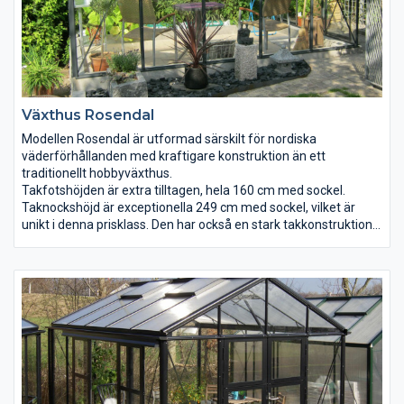
Växthus Rosendal
Modellen Rosendal är utformad särskilt för nordiska
väderförhållanden med kraftigare konstruktion än ett
traditionellt hobbyväxthus.
Takfotshöjden är extra tilltagen, hela 160 cm med sockel.
Taknockshöjd är exceptionella 249 cm med sockel, vilket är
unikt i denna prisklass. Den har också en stark takkonstruktion
med extra takförstärkare längs taket, för att klara snö.
Rosendal är ett solid och rymligt växthus som kommer att
glädja dig under många år.