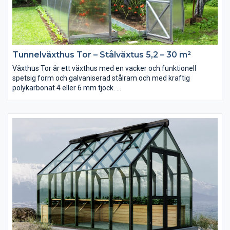
Tunnelväxthus Tor – Stålväxtus 5,2 – 30 m²
Växthus Tor är ett växthus med en vacker och funktionell
spetsig form och galvaniserad stålram och med kraftig
polykarbonat 4 eller 6 mm tjock.
Tor är med sin stålstomme och konstruktion ett extremt starkt
och tåligt växthus speciellt anpassat för snörika regioner. Dess
unika form är inte bara funktionell utan också mycket vacker
och platseffektiv då den ger en bra höjd i större delen av
växthuset.