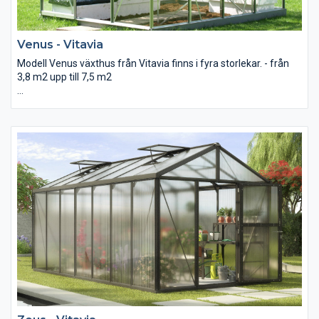
Venus - Vitavia
Modell Venus växthus från Vitavia finns i fyra storlekar. - från
3,8 m2 upp till 7,5 m2
Venus är tillverkad i anodiserad aluminium och kan väljas med
3mm glas eller 4mm polykarbonat. Modellen har en skjutdörr
upphängd på hjul för lätt öppning och stängning. Dörren kan
placeras med öppning åt höger eller vänster och spärras i
mellanläge för ventilation. Takkonstruktionen är förstärkt med
horisontella stag som ger en bra förstärkning om t.ex. snö blir
liggande på taket.