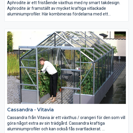
Aphrodite är ett fristående växthus med ny smart takdesign.
Aphrodite är framställt av mycket kraftiga vitlackade
aluminiumprofiler. Här kombineras fördelarna med ett
fristående växthus och ett väggväxthus. Det lätt sluttande
taket ger bra höjd i hela växthuset.
Aphrodite är med sin moderna design mycket funktionellt och
snyggt och passar att placeras i trädgården till såväl funkishus,
villor samt radhus. De dubbla dörrarna gör växthuset
lättåtkomligt, även för rullstol. Ventilationen blir effektiv med 3
sidofönster samt ventilationsluckor ovanför dörrarna.
Växthuset levereras med stuprör.
Cassandra - Vitavia
Cassandra från Vitavia är ett växthus / orangeri för den som vill
göra något extra av sin trädgård. Cassandra kraftiga
aluminiumprofiler och kan också fås svartlackerat.