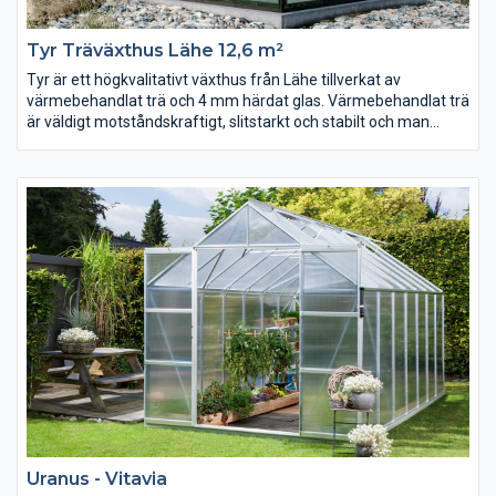
Tyr Träväxthus Lähe 12,6 m²
Tyr är ett högkvalitativt växthus från Lähe tillverkat av
värmebehandlat trä och 4 mm härdat glas. Värmebehandlat trä
är väldigt motståndskraftigt, slitstarkt och stabilt och man
behöver inte oroa sig för storleksförändringar eller att det
murknar och dess förväntade livslängd är över 50 år.
br> Kan levereras med värmebehandlat trä utan ytterligare
ytbehandling, inoljat eller målat. Väljer du en annan färg än
standardfärgerna, ange önskad färg i kommentarsfältet vid
beställning.
Uranus - Vitavia