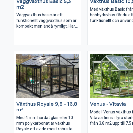
Väggväxthus Basic 5,3
Växthus Basic 10,
växthuset.
färg än standardfärge
m2
önskad färg i komment
Med växthus Basic frå
vid beställning.
Väggväxthus basic är ett
hobbydrivhus får du et
funktionellt väggväxthus som är
funktionellt och använ
kompakt men ändå rymligt. Har
växthus till ett mycket
du en solig vägg som du vill
pris. Trots det låga pris
utnyttja, lämpar sig denna modell
flera fördelar jämfört
väl. Du tar tillvara värmen som
konkurrenternas dyrare
väggen lagrar. Här odlar du dina
egna tomater, gurkor eller varför
Växthuset monteras 
inte kiwi. Storleken må vara
rostfria stålbultar som 
kompakt, men du kommer
väsentligt starkare än
uppleva utrymmet överraskande
aluminiumbultar som va
stort.
används vid montering
Växthuset kommer med 
mm polykarbonat elle
härdat glas som fästs
silikon (inkluderat i pri
Växthus Royale 9,8 – 16,8
Venus - Vitavia
svarta plastlister vilket
m²
stabilt och snyggt.
Modell Venus växthus 
Med 4 mm härdat glas eller 10
Vitavia finns i fyra storl
mm polykarbonat är växthus
från 3,8 m2 upp till 7,5
Royale ett av de mest robusta