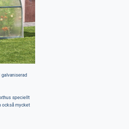
d galvaniserad
xthus speciellt
an också mycket