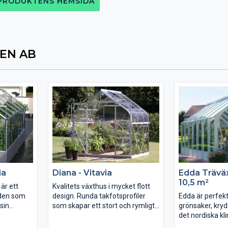
 PRODUKTENS HEMSIDA
EN AB
ia
Diana - Vitavia
Edda Trävä
10,5 m²
är ett
Kvalitets växthus i mycket flott
 den som
design. Runda takfotsprofiler
Edda är perfekt
 sin
som skapar ett stort och rymligt
grönsaker, kry
aftiga
växthus med optimal
det nordiska kl
kan också
odlingshöjd.
robusta och hål