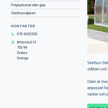
Polykarbonat eller glas
Växthusväljaren
KONTAKTER
070-6035335
Attersta 613
705 94
Örebro
Sverige
Växthus Ode
stålram och 
Oden är med 
anpassat för
vacker och p