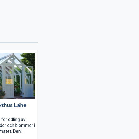
xthus Lähe
 för odling av
ddor och blommor i
imatet. Den
lbara strukturen