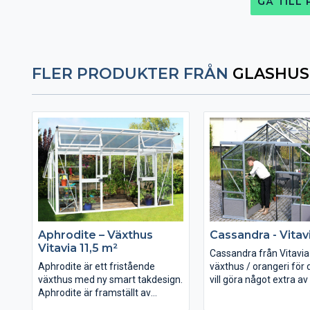
GÅ TILL
FLER PRODUKTER FRÅN
GLASHUS
Aphrodite – Växthus
Cassandra - Vitav
Vitavia 11,5 m²
Cassandra från Vitavia 
Aphrodite är ett fristående
växthus / orangeri för
växthus med ny smart takdesign.
vill göra något extra av
Aphrodite är framställt av
trädgård. Cassandra kr
mycket kraftiga vitlackade
aluminiumprofiler och 