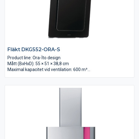
Fläkt DKG552-ORA-S
Product line: Ora-Ïto design
Mått (BxHxD): 55 × 51 × 38,8 cm
Maximal kapacitet vid ventilation: 600 m³/t
Max luftcirkulations mängd: 332 m³/