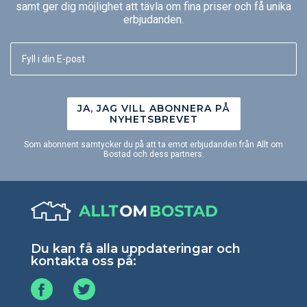
samt ger dig möjlighet att tävla om fina priser och få unika
erbjudanden.
JA, JAG VILL ABONNERA PÅ
NYHETSBREVET
Som abonnent samtycker du på att ta emot erbjudanden från Allt om
Bostad och dess partners.
Du kan få alla uppdateringar och
kontakta oss på: