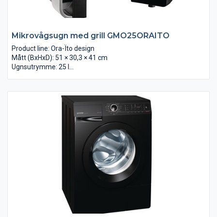
Mikrovågsugn med grill GMO25ORAITO
Product line: Ora-Ïto design
Mått (BxHxD): 51 × 30,3 × 41 cm
Ugnsutrymme: 25 l
Betjäning: Elektronisk
Easy cook funktion
Effektlägen: 5
Ovnrum materiale: Rostfritt ugnsutrymme