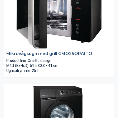
Mikrovågsugn med grill GMO25ORAITO
Product line: Ora-Ïto design
Mått (BxHxD): 51 × 30,3 × 41 cm
Ugnsutrymme: 25 l
Betjäning: Elektronisk
Easy cook funktion
Effektlägen: 5
Ovnrum materiale: Rostfritt ugnsutrymme