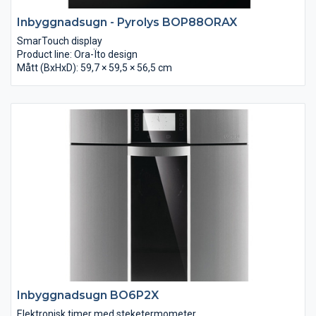
Inbyggnadsugn - Pyrolys BOP88ORAX
SmarTouch display
Product line: Ora-Ïto design
Mått (BxHxD): 59,7 × 59,5 × 56,5 cm
Inbyggnadsugn BO6P2X
Elektronisk timer med steketermometer