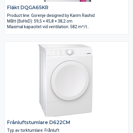
Fläkt DQGA65KR
Product line: Gorenje designed by Karim Rashid
Mått (BxHxD): 59,5 × 45,8 × 38,2 cm
Maximal kapacitet vid ventilation: 582 m³/t
Max luftcirkulations mängd: 319 m³/h
Frånluftstumlare D622CM
Typ av torktumlare: Frånluft