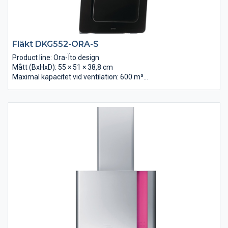
Fläkt DKG552-ORA-S
Product line: Ora-Ïto design
Mått (BxHxD): 55 × 51 × 38,8 cm
Maximal kapacitet vid ventilation: 600 m³/t
Max luftcirkulations mängd: 332 m³/