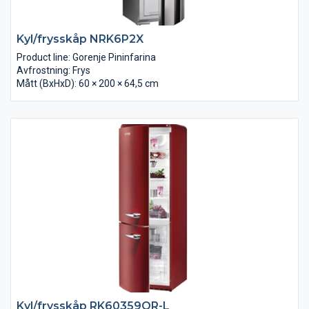
Kyl/frysskåp NRK6P2X
Product line: Gorenje Pininfarina
Avfrostning: Frys
Mått (BxHxD): 60 × 200 × 64,5 cm
Kyl/frysskåp RK60359OR-L