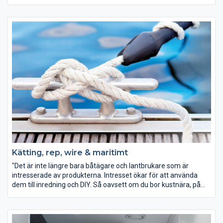
personliga smaker, från det klassiskt eleganta till modern och
stilren design."
Kätting, rep, wire & maritimt
"Det är inte längre bara båtägare och lantbrukare som är
intresserade av produkterna. Intresset ökar för att använda
dem till inredning och DIY. Så oavsett om du bor kustnära, på
landet eller inne i stan. Oavsett om du har båt, vill renovera eller
har en passion för inredning så har Habos breda sortiment
något som passar alla."