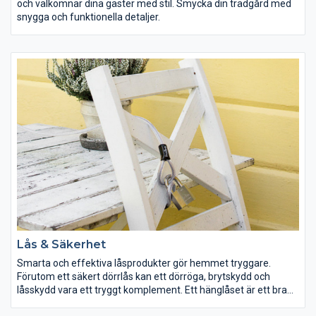
och välkomnar dina gäster med stil. Smycka din trädgård med
snygga och funktionella detaljer.
Lås & Säkerhet
Smarta och effektiva låsprodukter gör hemmet tryggare.
Förutom ett säkert dörrlås kan ett dörröga, brytskydd och
låsskydd vara ett tryggt komplement. Ett hänglåset är ett bra
alternativ när det inte går att montera infällda lås.