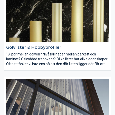
Golvlister & Hobbyprofiler
"Glipor mellan golven? Nivåskillnader mellan parkett och
laminat? Oskyddad trappkant? Olika lister har olika egenskaper.
Oftast tänker vi inte ens på att den där listen ligger där för att
dölja skarven eller nivåskillnaden mellan två vackra golv.
Golvlisten ska vara en del av inredningen och höja karaktären
på golvet, ja på hela rummet."