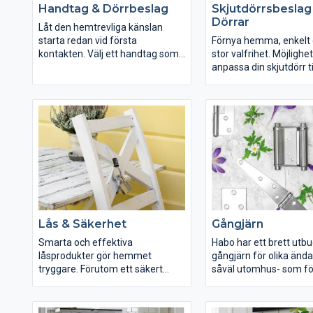
Handtag & Dörrbeslag
Skjutdörrsbeslag
Dörrar
Låt den hemtrevliga känslan
starta redan vid första
Förnya hemma, enkelt
kontakten. Välj ett handtag som
stor valfrihet. Möjlighe
stämmer med eller förstärker
anpassa din skjutdörr ti
husets stil och speglar din
rummets stil är nästinti
personlighet.
oändliga.
Lås & Säkerhet
Gångjärn
Smarta och effektiva
Habo har ett brett utbu
låsprodukter gör hemmet
gångjärn för olika ända
tryggare. Förutom ett säkert
såväl utomhus- som fö
dörrlås kan ett dörröga,
inomhusbruk. Allt från d
brytskydd och låsskydd vara ett
gångjärnet för skrinet ti
tryggt komplement. Ett
och fönstergångjärn o