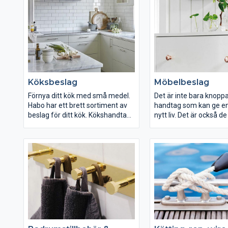
hänglåset är ett bra alternativ
hakgångjärn som smyc
när det inte går att montera
grind.
infällda lås.
Köksbeslag
Möbelbeslag
Förnya ditt kök med små medel.
Det är inte bara knopp
Habo har ett brett sortiment av
handtag som kan ge e
beslag för ditt kök. Kökshandtag,
nytt liv. Det är också d
gångjärn och kökspappershållare
detaljerna som ofta int
för att nämna några.
monteringsbeslag, hyll
som håller dina hyllor p
eller ett nytt magnetl
exempel.