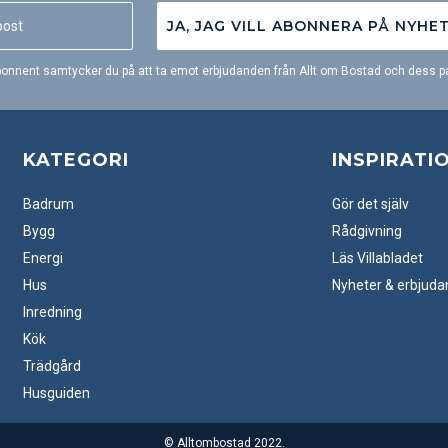
JA, JAG VILL ABONNERA PÅ NYHE
onnent samtycker du på att ta emot erbjudanden från Allt om Bostad och dess pa
KATEGORI
INSPIRATI
Badrum
Gör det själv
Bygg
Rådgivning
Energi
Läs Villabladet
Hus
Nyheter & erbjud
Inredning
Kök
Trädgård
Husguiden
© Alltombostad 2022.