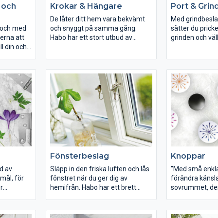
 och
Krokar & Hängare
Port & Grin
De låter ditt hem vara bekvämt
Med grindbesla
 och med
och snyggt på samma gång.
sätter du pricke
terna att
Habo har ett stort utbud av
grinden och vä
ll din och
krokar och hängare som på
gäster med stil
ll
bästa sätt tar hand om dina
trädgård med 
kläder och prylar.
funktionella det
Fönsterbeslag
Knoppar
d av
Släpp in den friska luften och lås
"Med små enkl
mål, för
fönstret när du ger dig av
förändra känslan på 
r
hemifrån. Habo har ett brett
sovrummet, de
et lilla
sortimentet av funktionella och
hallen eller kar
ll dörr-
vackra fönsterbeslag.
kök."
ch