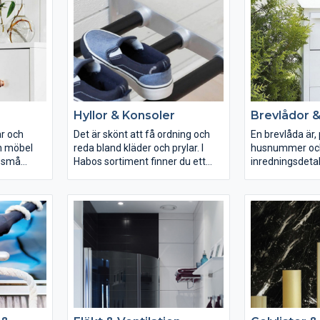
kar din
Hyllor & Konsoler
Brevlådor &
ar och
Det är skönt att få ordning och
En brevlåda är,
n möbel
reda bland kläder och prylar. I
husnummer och
e små
Habos sortiment finner du ett
inredningsdetal
e syns. Ett
stort utbud av konsoler, hyllor och
utomhus - som s
bärare
smarta tillbehör som hjälper dig
hus stilmässigt
å plats
att bringa ordning i vardagen.
sortiment finns 
ås som