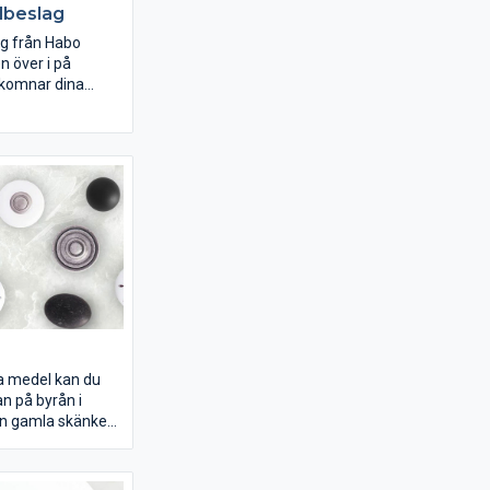
dbeslag
g från Habo
n över i på
lkomnar dina
. Smycka din
snygga och
aljer.
a medel kan du
byrån i
n gamla skänken i
aktären på ett helt