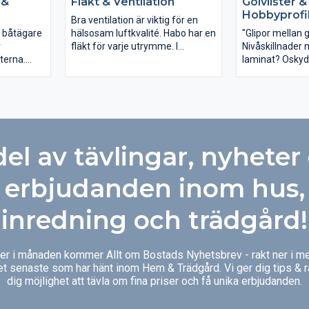
 &
Fläkt & Ventilation
Golvlister &
Hobbyprofi
Bra ventilation är viktig för en
a båtägare
hälsosam luftkvalité. Habo har en
"Glipor mellan 
r
fläkt för varje utrymme. I
Nivåskillnader mellan p
terna.
sortimentet finns även
laminat? Oskyd
använda
ventilgaller, ventilationsbeslag
Olika lister har
IY. Så
och övriga beslag har med
Oftast tänker vi
nära, på
ventilation att göra.
den där listen l
. Oavsett
dölja skarven el
vera eller
mellan två vackr
dning så
ska vara en del
del av tävlingar, nyheter
ment något
och höja karakt
på hela rummet
erbjudanden inom hus,
inredning och trädgård!
ger i månaden kommer Allt om Bostads Nyhetsbrev - rakt ner i me
et senaste som har hänt inom Hem & Trädgård. Vi ger dig tips & 
dig möjlighet att tävla om fina priser och få unika erbjudanden.