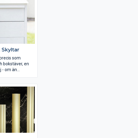
 Skyltar
 precis som
 bokstäver, en
j - om än
ka passa till ditt
. I Habos
något för alla.