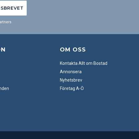
TSBREVET
rtners.
ON
OM OSS
Kontakta Allt om Bostad
Annonsera
Nyhetsbrev
anden
Företag A-Ö