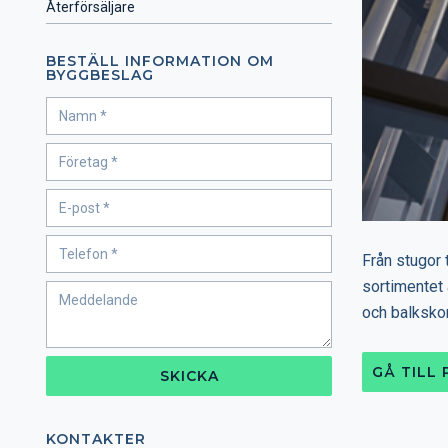
Återförsäljare
BESTÄLL INFORMATION OM
BYGGBESLAG
Från stugor 
sortimentet 
och balkskor
GÅ TILL
SKICKA
KONTAKTER