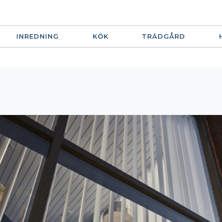
INREDNING
KÖK
TRÄDGÅRD