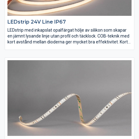
LEDstrip 24V Line IP67
LEDstrip med inkapslat opalfärgat hölje av silikon som skapar
en jämnt lysande linje utan profil och täcklock. COB-teknik med
kort avstånd mellan dioderna ger mycket bra effektivitet. Kort
kapningsintervall 30mm och sömlös skarvning gör det enkelt
att skapa anpassade längder. Levereras som standard i rullar
på 5m med självhäftande tejp och 2m anslutningskabel för
snabb och enkel installation. Drivdon beställs separat efter
önskad dimteknik och placering. Maxlängd 5m.