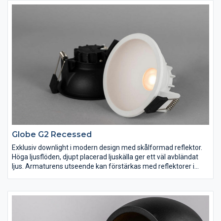
montage både inne och ute. Fasdimringsbart drivdon, 3-polig
snabbplint för vidarekoppling samt skruvfri dragavlastning för
kabel eller flexslang 16mm. Dimbar med de vanligaste
dimrarna på marknaden.
Globe G2 Recessed
Exklusiv downlight i modern design med skålformad reflektor.
Höga ljusflöden, djupt placerad ljuskälla ger ett väl avbländat
ljus. Armaturens utseende kan förstärkas med reflektorer i
olika färger för att matcha materialval och inredning. Globe G2
är det självklara valet för såväl hemmiljö som hotell- och
restaurangmiljö. Komplett med fasdimringsbart drivdon, 3-polig
snabbplint för vidarekoppling samt dragavlastning för kabel
eller flexslang 16mm. Dimbar med de vanligaste dimrarna på