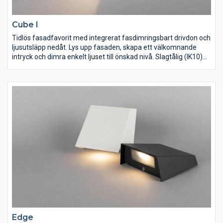
Cube I
Tidlös fasadfavorit med integrerat fasdimringsbart drivdon och
ljusutsläpp nedåt. Lys upp fasaden, skapa ett välkomnande
intryck och dimra enkelt ljuset till önskad nivå. Slagtålig (IK10)
IP65-armatur med tålig pulverlack för att klara vårt nordiska
klimat. Lättinstallerad tack vare separat bakstycke med dubbla
genomföringar och vidarekopplingsbar snabbplint. Distans för
utanpåliggande kabeldragning finns som tillbehör. Dimbar med
de vanligaste dimrarna på marknaden.
Edge