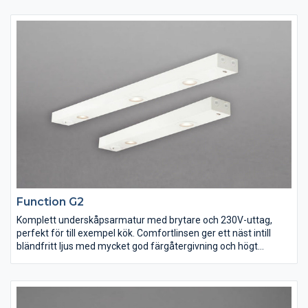
lampskärm. Heatwall har bakstycke av gjuten aluminium och
finish i borstat stål med opal kupa av värmebeständig plast.
Komplett med integrerat fasdimringsbart drivdon för direkt
anslutning till 230V.
Function G2
Komplett underskåpsarmatur med brytare och 230V-uttag,
perfekt för till exempel kök. Comfortlinsen ger ett näst intill
bländfritt ljus med mycket god färgåtergivning och högt
ljusflöde. En energieffektiv ersättare för befintlig ljusramp eller i
nyinstallation. Vändbar front och nyckelhålsmontage för snabb
och enkel installation, med möjlighet till kabelgenomföring på
både kort- och långsida. Flera armaturer kan monteras utan