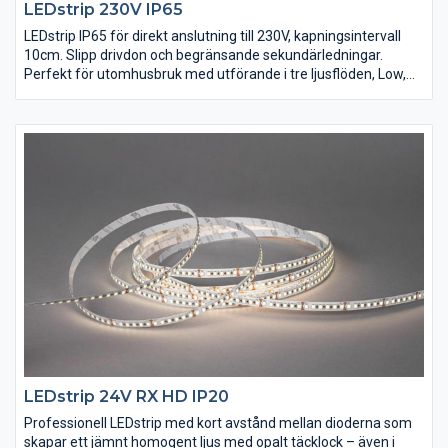
LEDstrip 230V IP65
LEDstrip IP65 för direkt anslutning till 230V, kapningsintervall
10cm. Slipp drivdon och begränsande sekundärledningar.
Perfekt för utomhusbruk med utförande i tre ljusflöden, Low,
Mid, High och flera färgtemperaturer, ej dimbar. Vid synligt
montage rekommenderas aluminiumprofil med opalt täcklock.
Levereras som standard i rullar på 10m med självhäftande tejp,
3m anslutningskabel med stickpropp, clips och krympslang för
ändavslut. Kan måttbeställas i önskade längder, tillbehör
beställs separat.
LEDstrip 24V RX HD IP20
Professionell LEDstrip med kort avstånd mellan dioderna som
skapar ett jämnt homogent ljus med opalt täcklock – även i