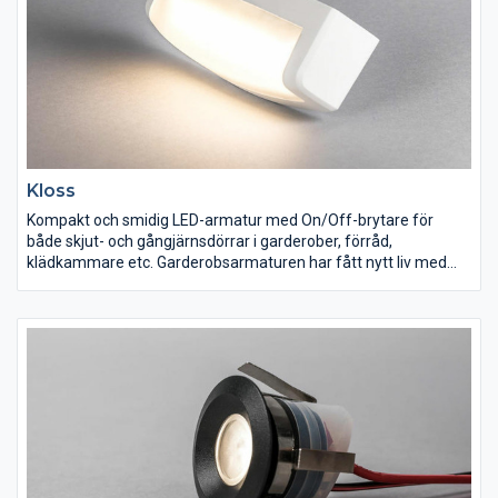
Kloss
Kompakt och smidig LED-armatur med On/Off-brytare för
både skjut- och gångjärnsdörrar i garderober, förråd,
klädkammare etc. Garderobsarmaturen har fått nytt liv med
modern LED-teknik. Enkelt montage tack vare separat
bakstycke med dubbla genomföringar och löstagbar
vidarekopplingsbar snabbplint. Knockout för utanpåliggande
kabeldragning samt flexslang. Armaturen har en inbyggd 230V
LED-modul för smidig installation.