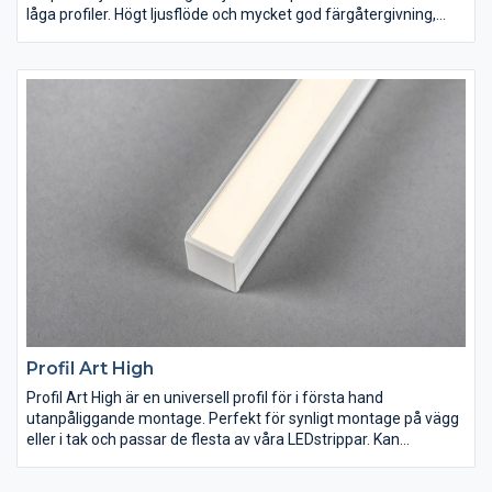
låga profiler. Högt ljusflöde och mycket god färgåtergivning,
Ra>90. Levereras som standard i rullar på fem meter med
självhäftande tejp och anslutningskablar för snabb och enkel
installation. Kan även måttbeställas i önskade längder. Drivdon
beställs separat efter önskad dimteknik och placering.
Profil Art High
Profil Art High är en universell profil för i första hand
utanpåliggande montage. Perfekt för synligt montage på vägg
eller i tak och passar de flesta av våra LEDstrippar. Kan
kompletteras med klart eller opalt täcklock Art, för ökat skydd,
förändrat utseende och ljusbild. Clips för dold infästning och