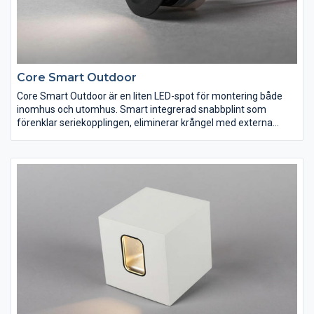
Core Smart Outdoor
Core Smart Outdoor är en liten LED-spot för montering både
inomhus och utomhus. Smart integrerad snabbplint som
förenklar seriekopplingen, eliminerar krångel med externa
skarvar och minimerar felkällor. Passar utmärkt för infällt eller
utanpåliggande montage i t.ex. takfot, i badrum. Som standard
IP44 underifrån och med den medföljande silikontätningen
även IP44 runt om. Drivdon beställs separat och kan fås med
eller utan möjlighet till dimring.