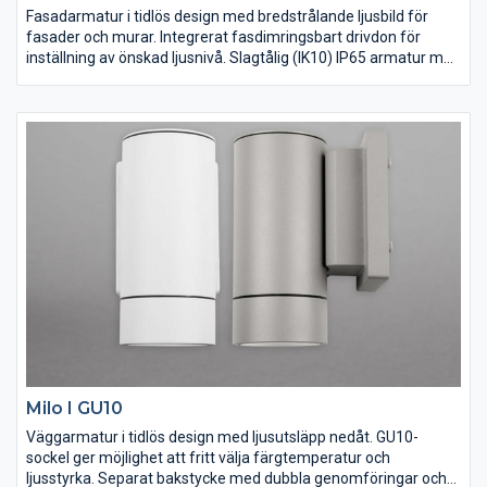
Fasadarmatur i tidlös design med bredstrålande ljusbild för
fasader och murar. Integrerat fasdimringsbart drivdon för
inställning av önskad ljusnivå. Slagtålig (IK10) IP65 armatur med
tålig pulverlack för att klara vårt nordiska klimat. Lättinstallerad
tack vare separat bakstycke med dubbla genomföringar och
vidarekopplingsbar snabbplint. Distans för utanpåliggande
kabeldragning finns som tillbehör. Dimbar med de vanligaste
dimrarna på marknaden.
Milo I GU10
Väggarmatur i tidlös design med ljusutsläpp nedåt. GU10-
sockel ger möjlighet att fritt välja färgtemperatur och
ljusstyrka. Separat bakstycke med dubbla genomföringar och