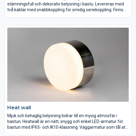
stämningsfull och dekorativ belysning i bastu. Levereras med
två kablar med snabbkoppling för smidig seriekoppling. Finns
även som kit. Drivdonet klarar att driva och dimra 5-12
armaturer. Frontringar i svart och mässing finns som tillbehör.
Heat wall
Mjuk och behaglig belysning bidrar till en mysig atmosfär i
bastun. Heatwall är en nätt, snygg och enkel LED-armatur för
bastun med IP65- och IK10-klassning. Väggarmatur som tål att
tittas på, som även är anpassad för montage bakom