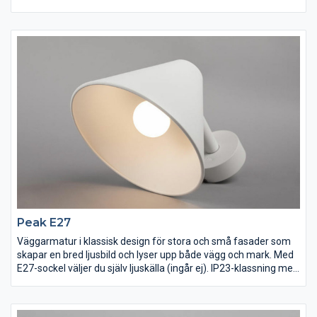
vidarekopplingsbar snabbplint för enkel installation. IP55-
utförande med anodiserat och pulverlackerat armaturhus för
tufft utomhusklimat. Levereras med distanser för
utanpåliggande kabeldragning.
Peak E27
Väggarmatur i klassisk design för stora och små fasader som
skapar en bred ljusbild och lyser upp både vägg och mark. Med
E27-sockel väljer du själv ljuskälla (ingår ej). IP23-klassning med
tålig pulverlack för att klara vårt nordiska klimat. Lättinstallerad
tack vare separat bakstycke och vidarekopplingsbar snabbplint
för direkt anslutning till 230V. Bakstycket har även integrerat