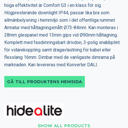
höga effektivitet är Comfort G3 i en klass för sig.
Högpresterande downlight IP44, passar lika bra som
allmänbelysning i hemmiljö som i det offentliga rummet.
Armatur med håltagningsmått Ø73-84mm. Kan monteras i
28mm glespanel med 13mm gips vid Ø90mm håltagning.
Komplett med fasdimringsbart drivdon, 3-polig snabbplint
för vidarekoppling samt dragavlastning för kabel eller
flexslang 16mm. Dimbar med de vanligaste dimrarna på
marknaden. Kan levereras med Konverter DALI.
GÅ TILL PRODUKTENS HEMSIDA
SHOW ALL PRODUCTS