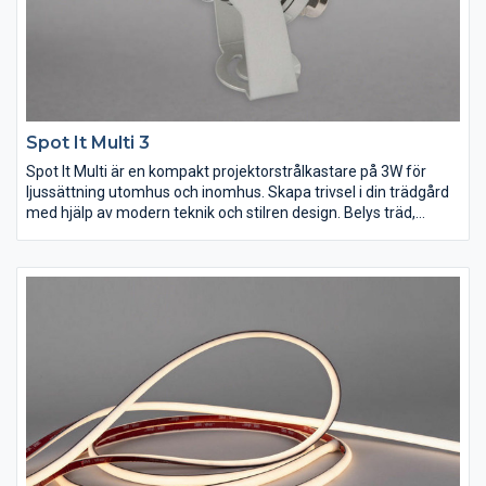
Spot It Multi 3
Spot It Multi är en kompakt projektorstrålkastare på 3W för
ljussättning utomhus och inomhus. Skapa trivsel i din trädgård
med hjälp av modern teknik och stilren design. Belys träd,
buskar, uteplatser och fasader och skapa trevliga effekter och
ljusspel. Armaturhus av gjuten aluminium, korrosionsbehandlad
och pulverlackerad i en matt silvergrå färg. Monteras med
markspett eller med bygel. Levereras komplett med inbyggt
drivdon, 2m gummikabel samt markspett. Finns även i större
varianter, 7W och 17W.