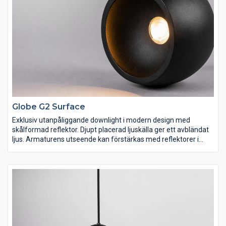
marknaden. Kan levereras med konverter DALI. FINNS I FLERA
FÄRGER
Globe G2 Surface
Exklusiv utanpåliggande downlight i modern design med
skålformad reflektor. Djupt placerad ljuskälla ger ett avbländat
ljus. Armaturens utseende kan förstärkas med reflektorer i
olika färger för att matcha materialval och inredning. Globe G2
är det självklara valet i såväl hemmiljö som hotell- och
restaurangmiljö. För utanpåliggande montage dikt tak eller
direkt över kopplings-, tak- och apparatdosa. Inklusive
integrerat fasdimringsbart drivdon. Dimbar med de vanligaste
dimrarna på marknaden.