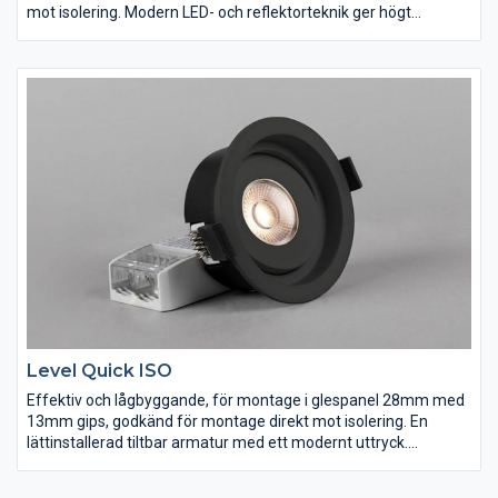
mot isolering. Modern LED- och reflektorteknik ger högt
ljusutbyte med distinkt och väl avbländad ljusbild med mycket
god färgåtergivning, RA>95. En lättinstallerad IP44-armatur,
komplett med fasdimringsbart drivdon, 3-polig snabbplint för
vidarekoppling samt dragavlastning för kabel eller flexslang
16mm. Dimbar med de vanligaste dimrarna på marknaden.
Level Quick ISO
Effektiv och lågbyggande, för montage i glespanel 28mm med
13mm gips, godkänd för montage direkt mot isolering. En
lättinstallerad tiltbar armatur med ett modernt uttryck.
Linsteknik och insänkt ljuskälla för ett diskret och väl avbländat
ljus med mycket god färgåtergivning Ra>95. IP44-utförande för