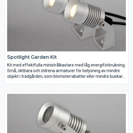
Spotlight Garden Kit
Kit med effektfulla ministrålkastare med låg energiförbrukning.
Små, riktbara och stilrena armaturer för belysning av mindre
objekt i trädgården, som blomsterrabatter eller mindre buskar
och träd. Levereras med 0,5m gummikabel med skruvkoppling
och markspett. Kitet består av 2st IP67-armaturer, 2st
markspett, 2st T-kopplingar, 1st 1m förlängningskabel med
snabbkoppling samt 1st plug-in transformator IP44 med 5m
kabel. Kan kombineras med Decklight Garden tack vare det
gemensamma kopplingssystemet.