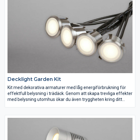
vattenpass som underlättar vid montage. Levereras med
distanser för utanpåliggande kabeldragning.
Decklight Garden Kit
Kit med dekorativa armaturer med låg energiförbrukning för
effektfull belysning i trädäck. Genom att skapa trevliga effekter
med belysning utomhus ökar du även tryggheten kring ditt
boende. Levereras med 2st 0,5m gummikablar med
skruvkopplingar. Kitet består av 4st IP67-armaturer, 3st 1m
förlängningskablar med snabbkopplingar samt 1st IP44 plug-in
transformator med 5m kabel. Kan kombineras med Spotlight
Garden tack vare det gemensamma kopplingssystemet.