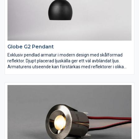
Globe G2 Pendant
Exklusiv pendlad armatur i modern design med skålformad
reflektor. Djupt placerad ljuskälla ger ett väl avbländat ljus.
Armaturens utseende kan förstärkas med reflektorer i olika
färger för att matcha materialval och inredning. Globe G2 är det
självklara valet i såväl hemmiljö som hotell- och
restaurangmiljö. Skapa rum i rummet. Komplett med 2m
textilkabel, krokupphäng och takkopp i silikon. Inklusive
integrerat fasdimringsbart drivdon. Dimbar med de vanligaste
dimrarna på marknaden.