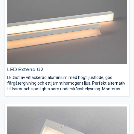
mellanrum för en jämn ljusbild.
LED Extend G2
LEDlist av vitlackerad aluminium med högt ljusflöde, god
färgåtergivning och ett jämnt homogent ljus. Perfekt alternativ
till lysrör och spotlights som underskåpsbelysning. Monteras
med dubbelhäftande tejp och skruvar eller med dolda clips. Kan
länkas ihop upp till 4m med länkstift och/eller länkkablar.
Levereras med anslutningsledning 2m, länkkabel 25cm,
länkstift och fästen. Ansluts till LED-trafo 24VDC. Länkbar
touchdimmer, anslutningsplint och USB-laddare finns som
tillbehör.