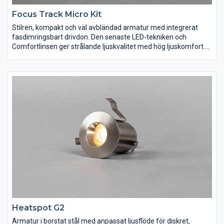
Focus Track Micro Kit
Stilren, kompakt och väl avbländad armatur med integrerat
fasdimringsbart drivdon. Den senaste LED-tekniken och
Comfortlinsen ger strålande ljuskvalitet med hög ljuskomfort.
Focus Track Micro 1-fas passar utmärkt i både hemmiljö och
offentlig miljö, till exempel mindre lokaler, hotellrum och butiker.
Kitet består av tre armaturer tillsammans med 1m 1-fasskena
inklusive anslutning, mittanslutning och ändstycke.
Heatspot G2
Armatur i borstat stål med anpassat ljusflöde för diskret,