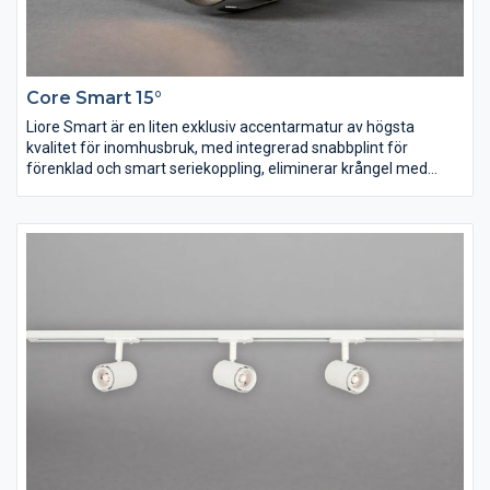
Core Smart 15°
Liore Smart är en liten exklusiv accentarmatur av högsta
kvalitet för inomhusbruk, med integrerad snabbplint för
förenklad och smart seriekoppling, eliminerar krångel med
externa skarvar, minimerar felkällor och förenklar felsökning.
Den insänkta ljuspunkten gör armaturen väl avbländad. Ett bra
alternativ där spridningsvinkel på 15° önskas. Vacker som
dekorbelysning infällt i fönsternischer och möbler.