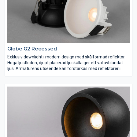
Globe G2 Recessed
Exklusiv downlight i modern design med skålformad reflektor.
Höga ljusflöden, djupt placerad ljuskälla ger ett väl avbländat
ljus. Armaturens utseende kan förstärkas med reflektorer i
olika färger för att matcha materialval och inredning. Globe G2
är det självklara valet för såväl hemmiljö som hotell- och
restaurangmiljö. Komplett med fasdimringsbart drivdon, 3-polig
snabbplint för vidarekoppling samt dragavlastning för kabel
eller flexslang 16mm. Dimbar med de vanligaste dimrarna på
marknaden. Kan levereras med konverter DALI. FINNS I FLERA
FÄRGER