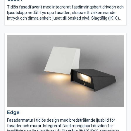
Tidlös fasadfavorit med integrerat fasdimringsbart drivdon och
ljusutsläpp nedåt. Lys upp fasaden, skapa ett välkomnande
intryck och dimra enkelt ljuset till önskad nivå. Slagtålig (IK10)
IP65-armatur med tålig pulverlack för att klara vårt nordiska
klimat. Lättinstallerad tack vare separat bakstycke med dubbla
genomföringar och vidarekopplingsbar snabbplint. Distans för
utanpåliggande kabeldragning finns som tillbehör. Dimbar med
de vanligaste dimrarna på marknaden.
Edge
Fasadarmatur i tidlös design med bredstrålande ljusbild för
fasader och murar. Integrerat fasdimringsbart drivdon för