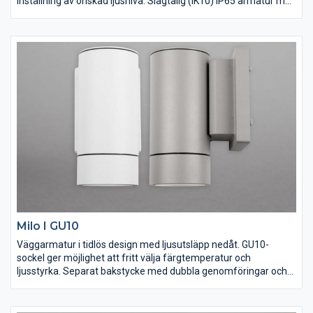
inställning av önskad ljusnivå. Slagtålig (IK10) IP65 armatur med
tålig pulverlack för att klara vårt nordiska klimat. Lättinstallerad
tack vare separat bakstycke med dubbla genomföringar och
vidarekopplingsbar snabbplint. Distans för utanpåliggande
kabeldragning finns som tillbehör. Dimbar med de vanligaste
dimrarna på marknaden.
Milo I GU10
Väggarmatur i tidlös design med ljusutsläpp nedåt. GU10-
sockel ger möjlighet att fritt välja färgtemperatur och
ljusstyrka. Separat bakstycke med dubbla genomföringar och
vidarekopplingsbar snabbplint för enkel installation. IP55-
utförande med anodiserat och pulverlackerat armaturhus för
tufft utomhusklimat. Levereras med distanser för