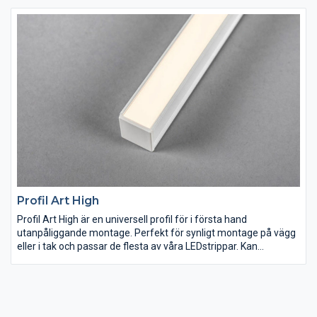
installation. Kan även måttbeställas i önskade längder. Drivdon
beställs separat efter önskad dimteknik och placering.
Profil Art High
Profil Art High är en universell profil för i första hand
utanpåliggande montage. Perfekt för synligt montage på vägg
eller i tak och passar de flesta av våra LEDstrippar. Kan
kompletteras med klart eller opalt täcklock Art, för ökat skydd,
förändrat utseende och ljusbild. Clips för dold infästning och
gavlar finns som tillbehör. Profil och tillbehör är anpassade för
montage i både inne- och utemiljö.