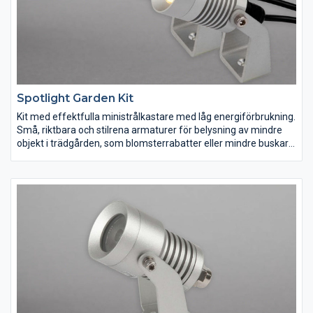
Spotlight Garden Kit
Kit med effektfulla ministrålkastare med låg energiförbrukning.
Små, riktbara och stilrena armaturer för belysning av mindre
objekt i trädgården, som blomsterrabatter eller mindre buskar
och träd. Levereras med 0,5m gummikabel med skruvkoppling
och markspett. Kitet består av 2st IP67-armaturer, 2st
markspett, 2st T-kopplingar, 1st 1m förlängningskabel med
snabbkoppling samt 1st plug-in transformator IP44 med 5m
kabel. Kan kombineras med Decklight Garden tack vare det
gemensamma kopplingssystemet.