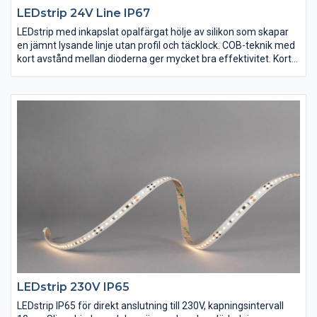
LEDstrip 24V Line IP67
LEDstrip med inkapslat opalfärgat hölje av silikon som skapar
en jämnt lysande linje utan profil och täcklock. COB-teknik med
kort avstånd mellan dioderna ger mycket bra effektivitet. Kort
kapningsintervall 30mm och sömlös skarvning gör det enkelt
att skapa anpassade längder. Levereras som standard i rullar
på 5m med självhäftande tejp och 2m anslutningskabel för
snabb och enkel installation. Drivdon beställs separat efter
önskad dimteknik och placering. Maxlängd 5m.
LEDstrip 230V IP65
LEDstrip IP65 för direkt anslutning till 230V, kapningsintervall