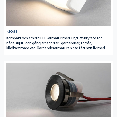
Kloss
Kompakt och smidig LED-armatur med On/Off-brytare för
både skjut- och gångjärnsdörrar i garderober, förråd,
klädkammare etc. Garderobsarmaturen har fått nytt liv med
modern LED-teknik. Enkelt montage tack vare separat
bakstycke med dubbla genomföringar och löstagbar
vidarekopplingsbar snabbplint. Knockout för utanpåliggande
kabeldragning samt flexslang. Armaturen har en inbyggd 230V
LED-modul för smidig installation.