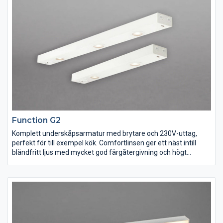
anslutning till 230V.
Function G2
Komplett underskåpsarmatur med brytare och 230V-uttag,
perfekt för till exempel kök. Comfortlinsen ger ett näst intill
bländfritt ljus med mycket god färgåtergivning och högt
ljusflöde. En energieffektiv ersättare för befintlig ljusramp eller i
nyinstallation. Vändbar front och nyckelhålsmontage för snabb
och enkel installation, med möjlighet till kabelgenomföring på
både kort- och långsida. Flera armaturer kan monteras utan
mellanrum för en jämn ljusbild.