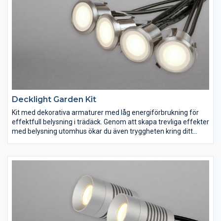
Decklight Garden Kit
Kit med dekorativa armaturer med låg energiförbrukning för
effektfull belysning i trädäck. Genom att skapa trevliga effekter
med belysning utomhus ökar du även tryggheten kring ditt
boende. Levereras med 2st 0,5m gummikablar med
skruvkopplingar. Kitet består av 4st IP67-armaturer, 3st 1m
förlängningskablar med snabbkopplingar samt 1st IP44 plug-in
transformator med 5m kabel. Kan kombineras med Spotlight
Garden tack vare det gemensamma kopplingssystemet.