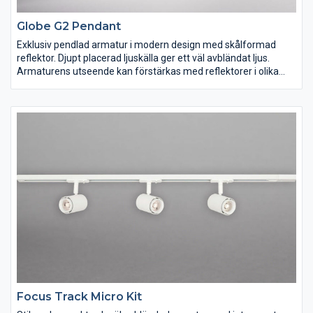
Globe G2 Pendant
Exklusiv pendlad armatur i modern design med skålformad
reflektor. Djupt placerad ljuskälla ger ett väl avbländat ljus.
Armaturens utseende kan förstärkas med reflektorer i olika
färger för att matcha materialval och inredning. Globe G2 är det
självklara valet i såväl hemmiljö som hotell- och
restaurangmiljö. Skapa rum i rummet. Komplett med 2m
textilkabel, krokupphäng och takkopp i silikon. Inklusive
integrerat fasdimringsbart drivdon. Dimbar med de vanligaste
dimrarna på marknaden.
Focus Track Micro Kit