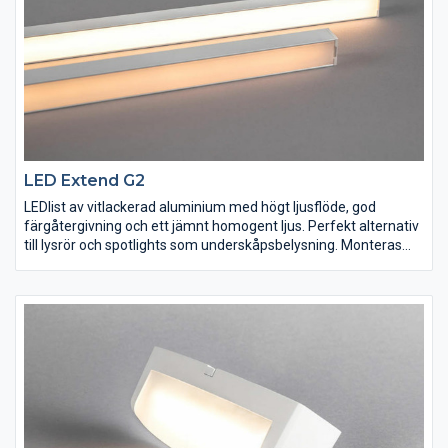
LED Extend G2
LEDlist av vitlackerad aluminium med högt ljusflöde, god
färgåtergivning och ett jämnt homogent ljus. Perfekt alternativ
till lysrör och spotlights som underskåpsbelysning. Monteras
med dubbelhäftande tejp och skruvar eller med dolda clips. Kan
länkas ihop upp till 4m med länkstift och/eller länkkablar.
Levereras med anslutningsledning 2m, länkkabel 25cm,
länkstift och fästen. Ansluts till LED-trafo 24VDC. Länkbar
touchdimmer, anslutningsplint och USB-laddare finns som
tillbehör.