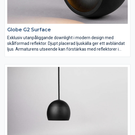
Globe G2 Surface
Exklusiv utanpåliggande downlight i modern design med
skålformad reflektor. Djupt placerad ljuskälla ger ett avbländat
ljus. Armaturens utseende kan förstärkas med reflektorer i
olika färger för att matcha materialval och inredning. Globe G2
är det självklara valet i såväl hemmiljö som hotell- och
restaurangmiljö. För utanpåliggande montage dikt tak eller
direkt över kopplings-, tak- och apparatdosa. Inklusive
integrerat fasdimringsbart drivdon. Dimbar med de vanligaste
dimrarna på marknaden.