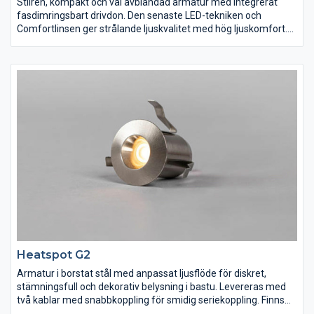
Stilren, kompakt och väl avbländad armatur med integrerat
fasdimringsbart drivdon. Den senaste LED-tekniken och
Comfortlinsen ger strålande ljuskvalitet med hög ljuskomfort.
Focus Track Micro 1-fas passar utmärkt i både hemmiljö och
offentlig miljö, till exempel mindre lokaler, hotellrum och butiker.
Kitet består av tre armaturer tillsammans med 1m 1-fasskena
inklusive anslutning, mittanslutning och ändstycke.
Heatspot G2
Armatur i borstat stål med anpassat ljusflöde för diskret,
stämningsfull och dekorativ belysning i bastu. Levereras med
två kablar med snabbkoppling för smidig seriekoppling. Finns
även som kit. Drivdonet klarar att driva och dimra 5-12