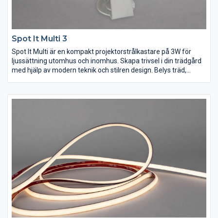
Spot It Multi 3
Spot It Multi är en kompakt projektorstrålkastare på 3W för
ljussättning utomhus och inomhus. Skapa trivsel i din trädgård
med hjälp av modern teknik och stilren design. Belys träd,
buskar, uteplatser och fasader och skapa trevliga effekter och
ljusspel. Armaturhus av gjuten aluminium, korrosionsbehandlad
och pulverlackerad i en matt silvergrå färg. Monteras med
markspett eller med bygel. Levereras komplett med inbyggt
drivdon, 2m gummikabel samt markspett. Finns även i större
varianter, 7W och 17W.