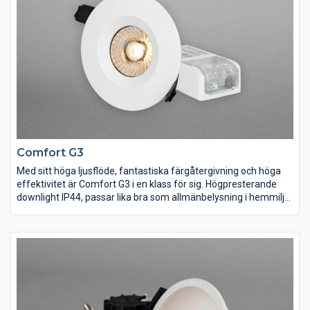
dimrarna på marknaden.
Comfort G3
Med sitt höga ljusflöde, fantastiska färgåtergivning och höga
effektivitet är Comfort G3 i en klass för sig. Högpresterande
downlight IP44, passar lika bra som allmänbelysning i hemmiljö
som i det offentliga rummet. Armatur med håltagningsmått
Ø73-84mm. Kan monteras i 28mm glespanel med 13mm gips
vid Ø90mm håltagning. Komplett med fasdimringsbart drivdon,
3-polig snabbplint för vidarekoppling samt dragavlastning för
kabel eller flexslang 16mm. Dimbar med de vanligaste
dimrarna på marknaden. Kan levereras med Konverter DALI.