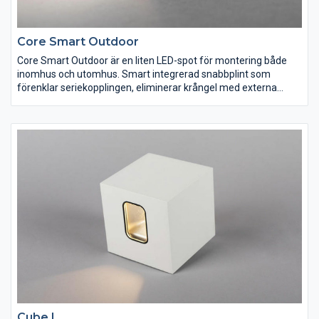
Core Smart Outdoor
Core Smart Outdoor är en liten LED-spot för montering både
inomhus och utomhus. Smart integrerad snabbplint som
förenklar seriekopplingen, eliminerar krångel med externa
skarvar och minimerar felkällor. Passar utmärkt för infällt eller
utanpåliggande montage i t.ex. takfot, i badrum. Som standard
IP44 underifrån och med den medföljande silikontätningen
även IP44 runt om. Drivdon beställs separat och kan fås med
eller utan möjlighet till dimring.
Cube I