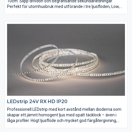
10cm. Slipp drivdon och begränsande sekundärledningar.
Perfekt för utomhusbruk med utförande i tre ljusflöden, Low,
Mid, High och flera färgtemperaturer, ej dimbar. Vid synligt
montage rekommenderas aluminiumprofil med opalt täcklock.
Levereras som standard i rullar på 10m med självhäftande tejp,
3m anslutningskabel med stickpropp, clips och krympslang för
ändavslut. Kan måttbeställas i önskade längder, tillbehör
beställs separat.
LEDstrip 24V RX HD IP20
Professionell LEDstrip med kort avstånd mellan dioderna som
skapar ett jämnt homogent ljus med opalt täcklock – även i
låga profiler. Högt ljusflöde och mycket god färgåtergivning,
Ra>90. Levereras som standard i rullar på fem meter med
självhäftande tejp och anslutningskablar för snabb och enkel