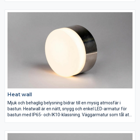
armaturer. Frontringar i svart och mässing finns som tillbehör.
Heat wall
Mjuk och behaglig belysning bidrar till en mysig atmosfär i
bastun. Heatwall är en nätt, snygg och enkel LED-armatur för
bastun med IP65- och IK10-klassning. Väggarmatur som tål att
tittas på, som även är anpassad för montage bakom
lampskärm. Heatwall har bakstycke av gjuten aluminium och
finish i borstat stål med opal kupa av värmebeständig plast.
Komplett med integrerat fasdimringsbart drivdon för direkt