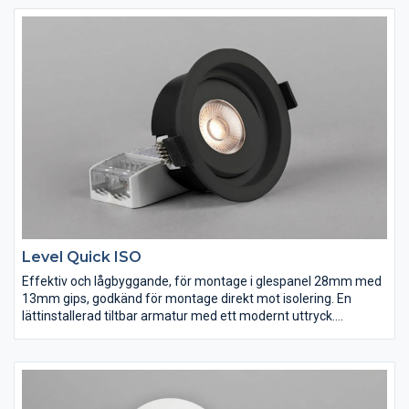
komplett med fasdimringsbart drivdon, 3-polig snabbplint för
vidarekoppling samt dragavlastning för kabel eller flexslang
16mm. Dimbar med de vanligaste dimrarna på marknaden.
Level Quick ISO
Effektiv och lågbyggande, för montage i glespanel 28mm med
13mm gips, godkänd för montage direkt mot isolering. En
lättinstallerad tiltbar armatur med ett modernt uttryck.
Linsteknik och insänkt ljuskälla för ett diskret och väl avbländat
ljus med mycket god färgåtergivning Ra>95. IP44-utförande för
montage både inne och ute. Fasdimringsbart drivdon, 3-polig
snabbplint för vidarekoppling samt skruvfri dragavlastning för
kabel eller flexslang 16mm. Dimbar med de vanligaste