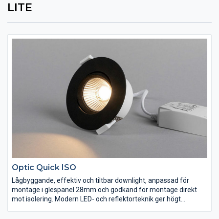
LITE
Optic Quick ISO
Lågbyggande, effektiv och tiltbar downlight, anpassad för
montage i glespanel 28mm och godkänd för montage direkt
mot isolering. Modern LED- och reflektorteknik ger högt
ljusutbyte med distinkt och väl avbländad ljusbild med mycket
god färgåtergivning, RA>95. En lättinstallerad IP44-armatur,