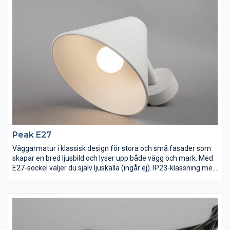
utanpåliggande kabeldragning.
Peak E27
Väggarmatur i klassisk design för stora och små fasader som
skapar en bred ljusbild och lyser upp både vägg och mark. Med
E27-sockel väljer du själv ljuskälla (ingår ej). IP23-klassning med
tålig pulverlack för att klara vårt nordiska klimat. Lättinstallerad
tack vare separat bakstycke och vidarekopplingsbar snabbplint
för direkt anslutning till 230V. Bakstycket har även integrerat
vattenpass som underlättar vid montage. Levereras med
distanser för utanpåliggande kabeldragning.