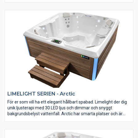
underhållsfritt rammaterial och erbjuder ett vattenfall och 2
kraftfulla massagepumpar. Ett bad för krävande till mycket bra
pris.
LIMELIGHT SERIEN - Arctic
För er som vill ha ett elegant hållbart spabad. Limelight der dig
unik ljusterapi med 30 LED ljus och dimmar och snyggt
bakgrundsbelyst vattenfall. Arctic har smarta platser och är
fullt isolerad, kraftfull och varierad massage framtagen av
experter för att ge bästa resultat. Självklart så är ljud möjlighet
förberett. Det stilrena Limelight-serien har designats av BMW
Designworks.