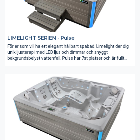
LIMELIGHT SERIEN - Pulse
För er som vill ha ett elegant hållbart spabad. Limelight der dig
unik ljusterapi med LED ljus och dimmar och snyggt
bakgrundsbelyst vattenfall. Pulse har 7st platser och är fullt
isolerad, kraftfull och varierad massage framtagen av experter
för att ge bästa resultat. Självklart så är ljud möjlighet förberett.
Det stilrena Limelight-serien har designats av BMW
Designworks. Prova själv, du får Limelight Pulse ett spabad som
uppfyller dina förväntningar. Tål att