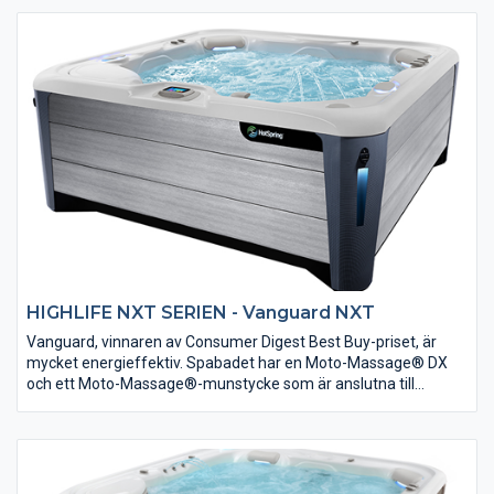
vattenfall och inbyggd ljusterapi. Aria är utrustad med unika
Moto-Massage® DX-munstycken, precisionsnassmassage och
Tri-X®-filter. Utvändig design av BMW Design Group med
fascinerande belysning. HotSpring NXT är enligt vår
uppfattning det bästa badet på den norska marknaden.
HIGHLIFE NXT SERIEN - Vanguard NXT
Vanguard, vinnaren av Consumer Digest Best Buy-priset, är
mycket energieffektiv. Spabadet har en Moto-Massage® DX
och ett Moto-Massage®-munstycke som är anslutna till
Quartet®-munstyckssystemet för att lindra nacke, axlar och
rygg. Med bekväma sittplatser, eleganta armstöd och
WellSpring-vattenfunktion ger Vanguard maximal avkoppling.
Det här är verkligen ett badrum för finsmakare. Utvändig design
av BMW Design Group med fascinerande belysning. HotSpring