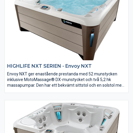
NXT är enligt vår uppfattning det bästa badet på den norska
marknaden.
HIGHLIFE NXT SERIEN - Envoy NXT
Envoy NXT ger enastående prestanda med 52 munstycken
inklusive MotoMassage® DX-munstycket och två 5,2 hk
massapumpar. Den har ett bekvämt sittstol och en solstol med
handled och benmunstycken som lugnar och uppfriskar.
FootWream®-systemets tre FootStream-munstycken ger
enastående fotterapi. Avladdningsteknik, 100% filtrering och
avancerade Tri-X filter håller vattentvättaren och fräschare än
något annat bad på marknaden. Utvändig design av BMW
Design Group med fascinerande belysning. Enligt vår
uppfattning är HotSpring NXT det bästa badet på den norska
marknaden.