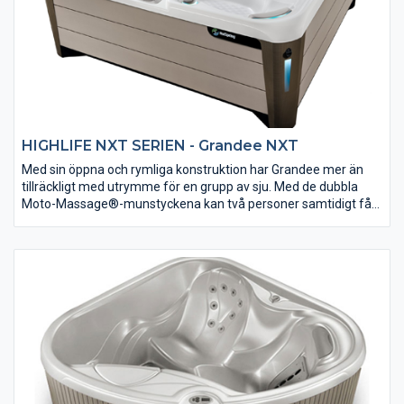
HIGHLIFE NXT SERIEN - Grandee NXT
Med sin öppna och rymliga konstruktion har Grandee mer än
tillräckligt med utrymme för en grupp av sju. Med de dubbla
Moto-Massage®-munstyckena kan två personer samtidigt få
en bra backmassage. Grandee är mycket energieffektiv och
kräver endast två 2,5 hk munstyckspumpar för att ge en
kraftfull hydromassageupplevelse. WellSpring vattenfunktion
bidrar till det avkopplande humöret med ett tyst
bakgrundsbelyst vattenflöde. Utvändig design av BMW Design
Group med fascinerande belysning. Enligt vår uppfattning är
HotSpring NXT det bästa badet på den norska marknaden.