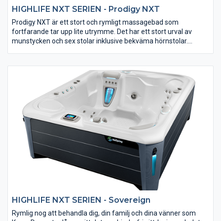
HIGHLIFE NXT SERIEN - Prodigy NXT
Prodigy NXT är ett stort och rymligt massagebad som
fortfarande tar upp lite utrymme. Det har ett stort urval av
munstycken och sex stolar inklusive bekväma hörnstolar.
Används ofta för inomhusbruk eftersom det är lätt att
transportera genom de flesta dörröppningar på grund av den
praktiska storleken. Massagealternativen är många med 10
precisionsmunstycken, djup bakmassage och kraftfulla
Footstream-munstycken som ger dig mycket att se fram emot.
Minsta driftskostnad med 60 pund isolering och underhållsfri
yttre beklädnad.
HIGHLIFE NXT SERIEN - Sovereign
Rymlig nog att behandla dig, din familj och dina vänner som