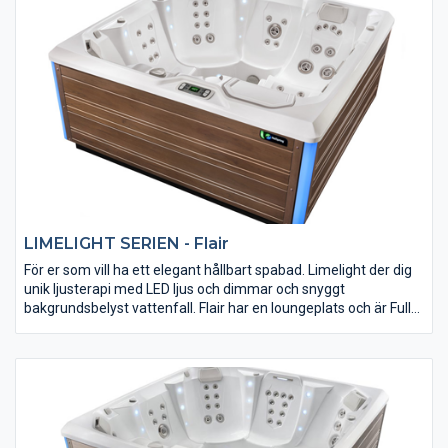
LIMELIGHT SERIEN - Flair
För er som vill ha ett elegant hållbart spabad. Limelight der dig
unik ljusterapi med LED ljus och dimmar och snyggt
bakgrundsbelyst vattenfall. Flair har en loungeplats och är Fullt
isolerad, kraftfull och varierad massage framtagen av experter
för att ge bästa resultat. Självklart så är ljud möjlighet förberett.
Det stilrena Limelight-serien har designats av BMW
Designworks. Prova själv, du får Limelight Flair ett spabad som
uppfyller dina förväntningar.