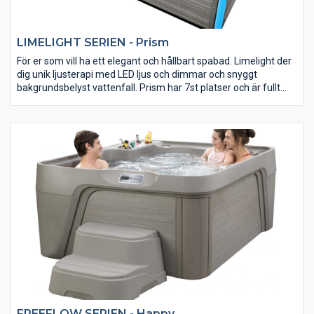
LIMELIGHT SERIEN - Prism
För er som vill ha ett elegant och hållbart spabad. Limelight der
dig unik ljusterapi med LED ljus och dimmar och snyggt
bakgrundsbelyst vattenfall. Prism har 7st platser och är fullt
isolerad, kraftfull och varierad massage framtagen av experter
för att ge bästa resultat. Självklart så är ljud möjlighet förberett.
Det stilrena Limelight-serien har designats av BMW
designgroup. Prova själv, du får Limelight Prism ett spabad som
uppfyller dina förväntningar.
FREEFLOW SERIEN - Happy