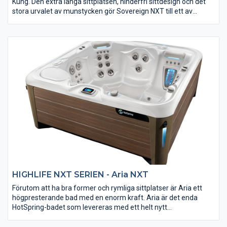
Kung. Den extra långa sittplatsen, hinderfri sittdesign och det
stora urvalet av munstycken gör Sovereign NXT till ett av
världens mest sålda spa. Det innovativa Jet System erbjuder en
fantastisk 28 strålmassage som lindrar spänningar i riktade
områden. Detta inkluderar rygg, nacke, axlar och ben. Sovereign
NXT har vid flera tillfällen blivit det bästa köpet av världens
största konsumentmagasin, Consumers Digest.
HIGHLIFE NXT SERIEN - Aria NXT
Förutom att ha bra former och rymliga sittplatser är Aria ett
högpresterande bad med en enorm kraft. Aria är det enda
HotSpring-badet som levereras med ett helt nytt
fabriksinstallerat Hi-Fi-ljudsystem och har inbyggda
Bellafontana® vattenkolumner med bra humör, lugnande