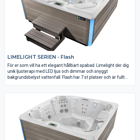
LIMELIGHT SERIEN - Flash
För er som vill ha ett elegant hållbart spabad. Limelight der dig
unik ljusterapi med LED ljus och dimmar och snyggt
bakgrundsbelyst vattenfall. Flash har 7 st platser och är fullt
isolerad, kraftfull och varierad massage framtagen av experter
för att ge bästa resultat. Självklart så är ljud möjlighet förberett.
Det stilrena Limelight-serien har designats av BMW
Designworks. Prova själv, du får Limelight Flash ett spabad som
uppfyller dina förväntningar.