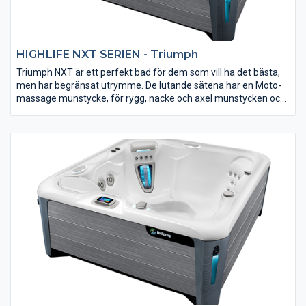
HIGHLIFE NXT SERIEN - Triumph
Triumph NXT är ett perfekt bad för dem som vill ha det bästa,
men har begränsat utrymme. De lutande sätena har en Moto-
massage munstycke, för rygg, nacke och axel munstycken och
en mängd olika massage. Du är i bra händer när du slappnar av i
det här massagebadet. Unik 100% filtrering som resten av
HotSpring-serien. HotSpring är enligt vår uppfattning det bästa
badet på den svenska marknaden.