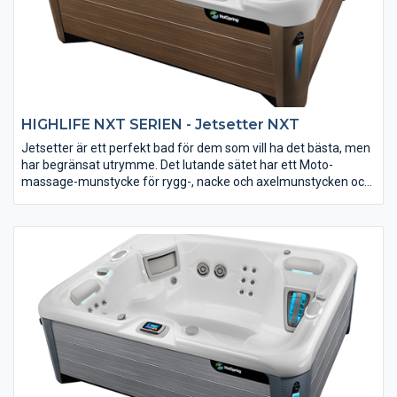
HIGHLIFE NXT SERIEN - Jetsetter NXT
Jetsetter är ett perfekt bad för dem som vill ha det bästa, men
har begränsat utrymme. Det lutande sätet har ett Moto-
massage-munstycke för rygg-, nacke och axelmunstycken och
ett fotstråle för foten. Du är verkligen i ”bra händer” när du
slappnar av i det här badrummet. Unik 100% filtrering som
resten av HotSpring-serien. Utvändig design av BMW Design
Group med fascinerande belysning. HotSpring NXT är enligt vår
uppfattning det bästa badet på den norska marknaden.