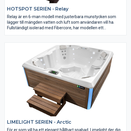
HOTSPOT SERIEN - Relay
Relay är en 6-man modell med justerbara munstycken som
lägger till mängden vatten och luft som användaren vill ha.
Fullständigt isolerad med Fibercore, har modellen ett
underhållsfritt rammaterial och erbjuder ett vattenfall och 2
kraftfulla massagepumpar. Ett bad för krävande till mycket bra
pris.
LIMELIGHT SERIEN - Arctic
För er som vill ha ett elegant hållbart spabad. Limelight der dig