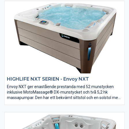
WellSpring-vattenfunktion ger Vanguard maximal avkoppling.
Det här är verkligen ett badrum för finsmakare. Utvändig design
av BMW Design Group med fascinerande belysning. HotSpring
NXT är enligt vår uppfattning det bästa badet på den norska
marknaden.
HIGHLIFE NXT SERIEN - Envoy NXT
Envoy NXT ger enastående prestanda med 52 munstycken
inklusive MotoMassage® DX-munstycket och två 5,2 hk
massapumpar. Den har ett bekvämt sittstol och en solstol med
handled och benmunstycken som lugnar och uppfriskar.
FootWream®-systemets tre FootStream-munstycken ger
enastående fotterapi. Avladdningsteknik, 100% filtrering och
avancerade Tri-X filter håller vattentvättaren och fräschare än
något annat bad på marknaden. Utvändig design av BMW