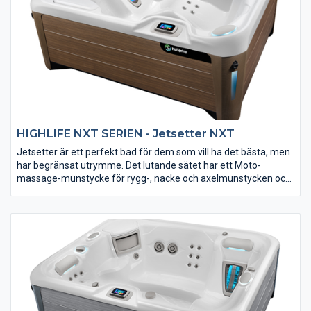
HIGHLIFE NXT SERIEN - Jetsetter NXT
Jetsetter är ett perfekt bad för dem som vill ha det bästa, men
har begränsat utrymme. Det lutande sätet har ett Moto-
massage-munstycke för rygg-, nacke och axelmunstycken och
ett fotstråle för foten. Du är verkligen i ”bra händer” när du
slappnar av i det här badrummet. Unik 100% filtrering som
resten av HotSpring-serien. Utvändig design av BMW Design
Group med fascinerande belysning. HotSpring NXT är enligt vår
uppfattning det bästa badet på den norska marknaden.