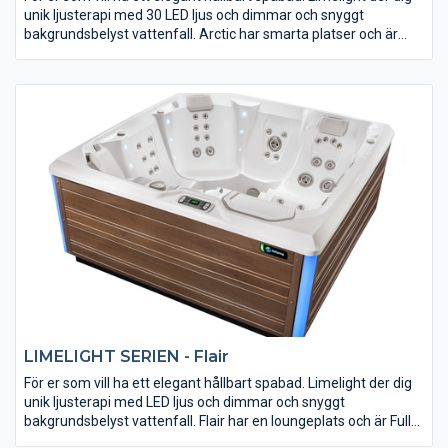
unik ljusterapi med 30 LED ljus och dimmar och snyggt
bakgrundsbelyst vattenfall. Arctic har smarta platser och är
fullt isolerad, kraftfull och varierad massage framtagen av
experter för att ge bästa resultat. Självklart så är ljud möjlighet
förberett. Det stilrena Limelight-serien har designats av BMW
Designworks.
LIMELIGHT SERIEN - Flair
För er som vill ha ett elegant hållbart spabad. Limelight der dig
unik ljusterapi med LED ljus och dimmar och snyggt
bakgrundsbelyst vattenfall. Flair har en loungeplats och är Fullt
isolerad, kraftfull och varierad massage framtagen av experter