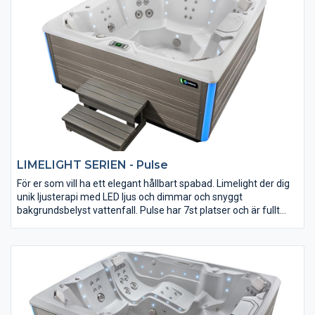
uppfyller dina förväntningar.
LIMELIGHT SERIEN - Pulse
För er som vill ha ett elegant hållbart spabad. Limelight der dig
unik ljusterapi med LED ljus och dimmar och snyggt
bakgrundsbelyst vattenfall. Pulse har 7st platser och är fullt
isolerad, kraftfull och varierad massage framtagen av experter
för att ge bästa resultat. Självklart så är ljud möjlighet förberett.
Det stilrena Limelight-serien har designats av BMW
Designworks. Prova själv, du får Limelight Pulse ett spabad som
uppfyller dina förväntningar. Tål att