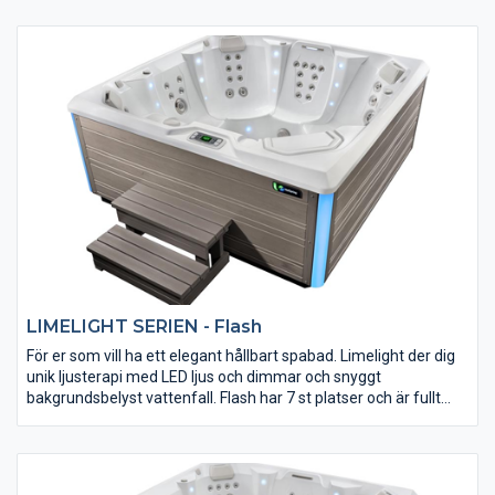
för att ge bästa resultat. Självklart så är ljud möjlighet förberett.
Det stilrena Limelight-serien har designats av BMW
Designworks. Prova själv, du får Limelight Flair ett spabad som
uppfyller dina förväntningar.
LIMELIGHT SERIEN - Flash
För er som vill ha ett elegant hållbart spabad. Limelight der dig
unik ljusterapi med LED ljus och dimmar och snyggt
bakgrundsbelyst vattenfall. Flash har 7 st platser och är fullt
isolerad, kraftfull och varierad massage framtagen av experter
för att ge bästa resultat. Självklart så är ljud möjlighet förberett.
Det stilrena Limelight-serien har designats av BMW
Designworks. Prova själv, du får Limelight Flash ett spabad som