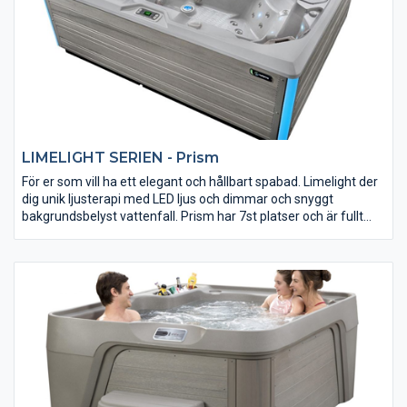
LIMELIGHT SERIEN - Prism
För er som vill ha ett elegant och hållbart spabad. Limelight der
dig unik ljusterapi med LED ljus och dimmar och snyggt
bakgrundsbelyst vattenfall. Prism har 7st platser och är fullt
isolerad, kraftfull och varierad massage framtagen av experter
för att ge bästa resultat. Självklart så är ljud möjlighet förberett.
Det stilrena Limelight-serien har designats av BMW
designgroup. Prova själv, du får Limelight Prism ett spabad som
uppfyller dina förväntningar.