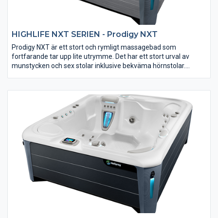
HIGHLIFE NXT SERIEN - Prodigy NXT
Prodigy NXT är ett stort och rymligt massagebad som
fortfarande tar upp lite utrymme. Det har ett stort urval av
munstycken och sex stolar inklusive bekväma hörnstolar.
Används ofta för inomhusbruk eftersom det är lätt att
transportera genom de flesta dörröppningar på grund av den
praktiska storleken. Massagealternativen är många med 10
precisionsmunstycken, djup bakmassage och kraftfulla
Footstream-munstycken som ger dig mycket att se fram emot.
Minsta driftskostnad med 60 pund isolering och underhållsfri
yttre beklädnad.