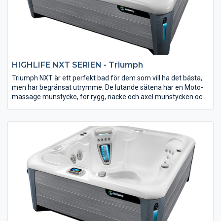
HIGHLIFE NXT SERIEN - Triumph
Triumph NXT är ett perfekt bad för dem som vill ha det bästa,
men har begränsat utrymme. De lutande sätena har en Moto-
massage munstycke, för rygg, nacke och axel munstycken och
en mängd olika massage. Du är i bra händer när du slappnar av i
det här massagebadet. Unik 100% filtrering som resten av
HotSpring-serien. HotSpring är enligt vår uppfattning det bästa
badet på den svenska marknaden.