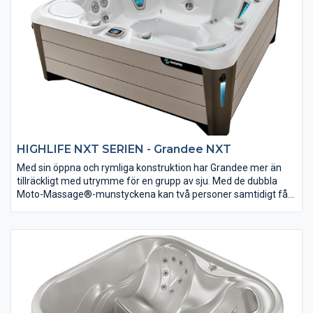
Design Group med fascinerande belysning. Enligt vår
uppfattning är HotSpring NXT det bästa badet på den norska
marknaden.
HIGHLIFE NXT SERIEN - Grandee NXT
Med sin öppna och rymliga konstruktion har Grandee mer än
tillräckligt med utrymme för en grupp av sju. Med de dubbla
Moto-Massage®-munstyckena kan två personer samtidigt få
en bra backmassage. Grandee är mycket energieffektiv och
kräver endast två 2,5 hk munstyckspumpar för att ge en
kraftfull hydromassageupplevelse. WellSpring vattenfunktion
bidrar till det avkopplande humöret med ett tyst
bakgrundsbelyst vattenflöde. Utvändig design av BMW Design
Group med fascinerande belysning. Enligt vår uppfattning är
HotSpring NXT det bästa badet på den norska marknaden.