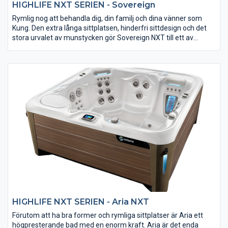
HIGHLIFE NXT SERIEN - Sovereign
Rymlig nog att behandla dig, din familj och dina vänner som
Kung. Den extra långa sittplatsen, hinderfri sittdesign och det
stora urvalet av munstycken gör Sovereign NXT till ett av
världens mest sålda spa. Det innovativa Jet System erbjuder en
fantastisk 28 strålmassage som lindrar spänningar i riktade
områden. Detta inkluderar rygg, nacke, axlar och ben. Sovereign
NXT har vid flera tillfällen blivit det bästa köpet av världens
största konsumentmagasin, Consumers Digest.
HIGHLIFE NXT SERIEN - Aria NXT
Förutom att ha bra former och rymliga sittplatser är Aria ett
högpresterande bad med en enorm kraft. Aria är det enda