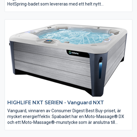
HotSpring-badet som levereras med ett helt nytt
fabriksinstallerat Hi-Fi-ljudsystem och har inbyggda
Bellafontana® vattenkolumner med bra humör, lugnande
vattenfall och inbyggd ljusterapi. Aria är utrustad med unika
Moto-Massage® DX-munstycken, precisionsnassmassage och
Tri-X®-filter. Utvändig design av BMW Design Group med
fascinerande belysning. HotSpring NXT är enligt vår
uppfattning det bästa badet på den norska marknaden.
HIGHLIFE NXT SERIEN - Vanguard NXT
Vanguard, vinnaren av Consumer Digest Best Buy-priset, är
mycket energieffektiv. Spabadet har en Moto-Massage® DX
och ett Moto-Massage®-munstycke som är anslutna till
Quartet®-munstyckssystemet för att lindra nacke, axlar och
rygg. Med bekväma sittplatser, eleganta armstöd och