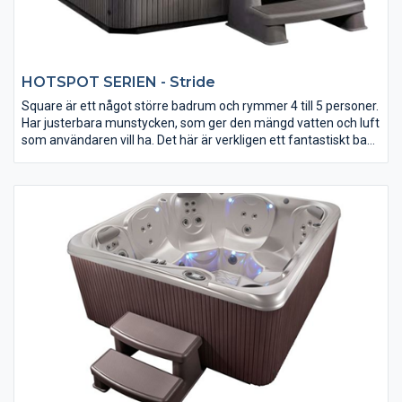
HOTSPOT SERIEN - Stride
Square är ett något större badrum och rymmer 4 till 5 personer.
Har justerbara munstycken, som ger den mängd vatten och luft
som användaren vill ha. Det här är verkligen ett fantastiskt bad
för pengarna! Fullständigt isolerad, underhållsfri LED- och LED-
lampa med mycket mer.