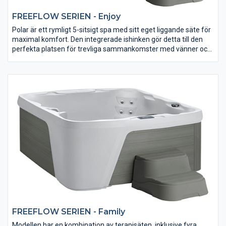
FREEFLOW SERIEN - Enjoy
Polar är ett rymligt 5-sitsigt spa med sitt eget liggande säte för
maximal komfort. Den integrerade ishinken gör detta till den
perfekta platsen för trevliga sammankomster med vänner och
familj. Dessutom kan du njuta av bra massage från hela 25
massagestrålar.
FREEFLOW SERIEN - Family
Modellen har en kombination av terapisäten, inklusive fyra