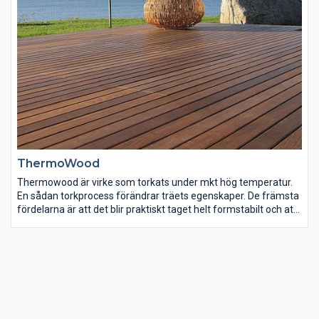
ThermoWood
Thermowood är virke som torkats under mkt hög temperatur.
En sådan torkprocess förändrar träets egenskaper. De främsta
fördelarna är att det blir praktiskt taget helt formstabilt och att
det suger mkt lite vatten efter värmebehandlingen, vilket ger
virket hög rötbeständighet. Även träslag som furu och gran
som normalt sätt har mkt låg rötbeständighet blir t.o.m. mer
rötbeständigt än Sibirisk lärk efter denna behandling.
En annan fördel med thermobehandlat trä är den vackra, bruna
färgen. Färgen går igenom hela brädan, vilket är en betydande
fördel jämfört med tex trägolv med infärgning. Trä med en