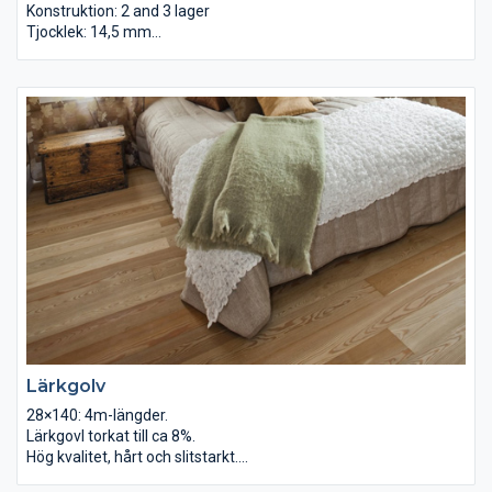
Konstruktion: 2 and 3 lager
Tjocklek: 14,5 mm
Bredd: 115, 140, 180 mm
Sortering: Rustik, natur, Urval
Ytbehandling: Slät, borstad, borstad 2x
Yta finish: Utan behandling, oljad
Lärkgolv
28×140: 4m-längder.
Lärkgovl torkat till ca 8%.
Hög kvalitet, hårt och slitstarkt.
Pris: 580kr/kvm, nu 100kr rabatt.