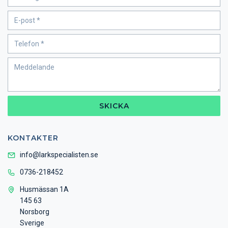
SKICKA
KONTAKTER
info@larkspecialisten.se
0736-218452
Husmässan 1A
145 63
Norsborg
Sverige