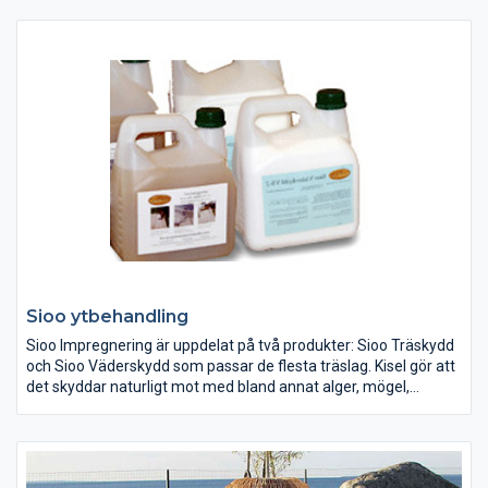
Sioo ytbehandling
Sioo Impregnering är uppdelat på två produkter: Sioo Träskydd
och Sioo Väderskydd som passar de flesta träslag. Kisel gör att
det skyddar naturligt mot med bland annat alger, mögel,
skadeinsekter mm.
Fungerar bra på lärk, men även gran, fur, ek, värmebehandlat
trä. Sioo passar att applicera på såväl fasad som trall.